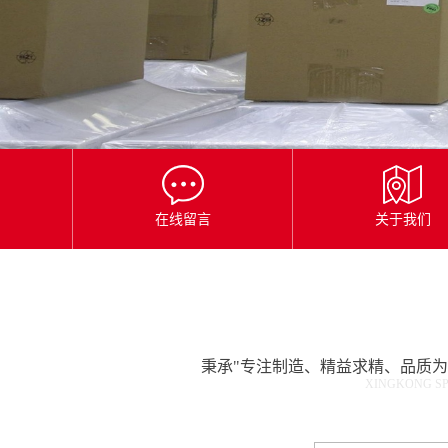
星
空
平
台
官
网
在线留言
关于我们
秉承"专注制造、精益求精、品质
XINGKONG SP