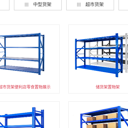
中型货架
超市货架
超市货架便利店零食置物展示
速装货架多层置物架
超市零食储物架快递货物
储货架置物架