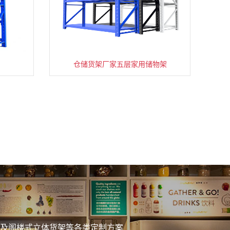
仓储货架厂家五层家用储物架
务
及阁楼式立体货架等各类定制方案