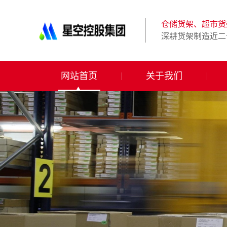
星
空
体
仓储货架、超市货
育
深耕货架制造近二
科
技
有
限
网站首页
关于我们
公
司-
仓
储
货
架|
超
市
货
架|
重
型
货
架
制
造
商-