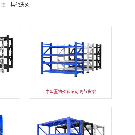
其他货架
架
货架仓库用仓储置物架四层展示架
中型置物架多层可调节货架