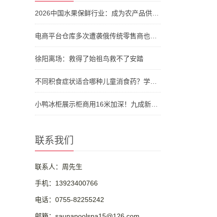
2026中国水果保鲜行业：成为农产品供应链价值重构的关键赛道
空
平
电商平台仓库多次遭袭俄传统零售商也坐不住了
台
徐阳离场：救得了始祖鸟救不了安踏
官
网
不同积食症状适合哪种儿童消食药？学会辨证选药是关键
小鸭冰柜展示柜商用16米加深！九成新店铺转让半价。950
联系我们
联系人：周先生
手机：13923400766
电话：0755-82255242
邮箱：saunapoolspa15@126.com