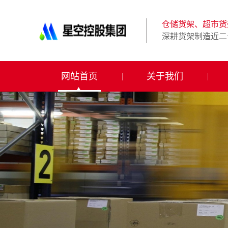
星
仓储货架、超市货
空
深耕货架制造近二
体
育
网站首页
关于我们
科
技
有
限
公
司-
仓
储
货