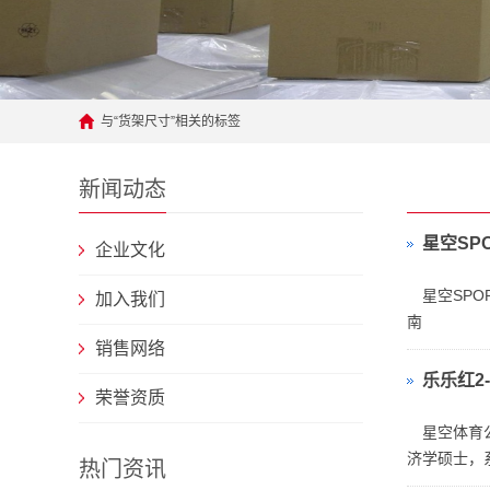
架|
超
市
与
“货架尺寸”
相关的标签
货
架|
新闻动态
重
星空SPO
企业文化
型
货
星空SPOR
加入我们
南
架
销售网络
制
乐乐红2
荣誉资质
造
星空体育公
商-
济学硕士，
热门资讯
星