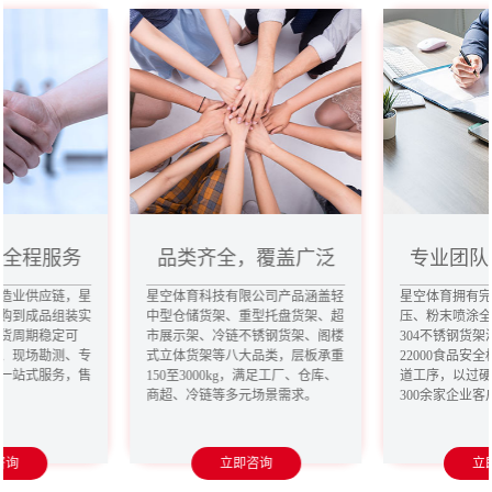
，全程服务
品类齐全，覆盖广泛
专业团队
造业供应链，星
星空体育科技有限公司产品涵盖轻
星空体育拥有
购到成品组装实
中型仓储货架、重型托盘货架、超
压、粉末喷涂
货周期稳定可
市展示架、冷链不锈钢货架、阁楼
304不锈钢货架
、现场勘测、专
式立体货架等八大品类，层板承重
22000食品安
一站式服务，售
150至3000kg，满足工厂、仓库、
道工序，以过
商超、冷链等多元场景需求。
300余家企业
咨询
立即咨询
立