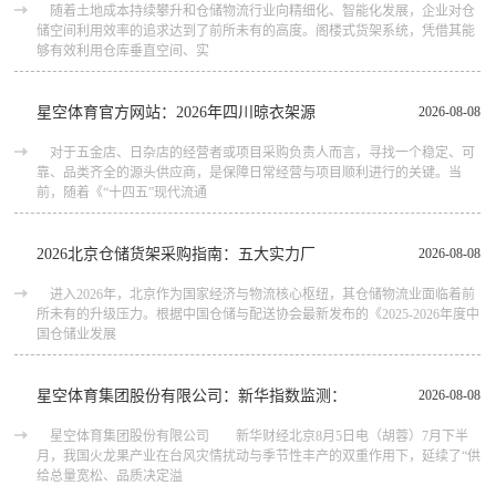
随着土地成本持续攀升和仓储物流行业向精细化、智能化发展，企业对仓
储空间利用效率的追求达到了前所未有的高度。阁楼式货架系统，凭借其能
够有效利用仓库垂直空间、实
星空体育官方网站：2026年四川晾衣架源
2026-08-08
对于五金店、日杂店的经营者或项目采购负责人而言，寻找一个稳定、可
靠、品类齐全的源头供应商，是保障日常经营与项目顺利进行的关键。当
前，随着《“十四五”现代流通
2026北京仓储货架采购指南：五大实力厂
2026-08-08
进入2026年，北京作为国家经济与物流核心枢纽，其仓储物流业面临着前
所未有的升级压力。根据中国仓储与配送协会最新发布的《2025-2026年度中
国仓储业发展
星空体育集团股份有限公司：新华指数监测：
2026-08-08
星空体育集团股份有限公司 新华财经北京8月5日电（胡蓉）7月下半
月，我国火龙果产业在台风灾情扰动与季节性丰产的双重作用下，延续了“供
给总量宽松、品质决定溢