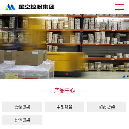
星
空
体
育
科
技
有
限
公
司-
仓
储
货
架|
产品中心
超
市
货
架|
仓储货架
中型货架
超市货架
重
型
其他货架
货
架