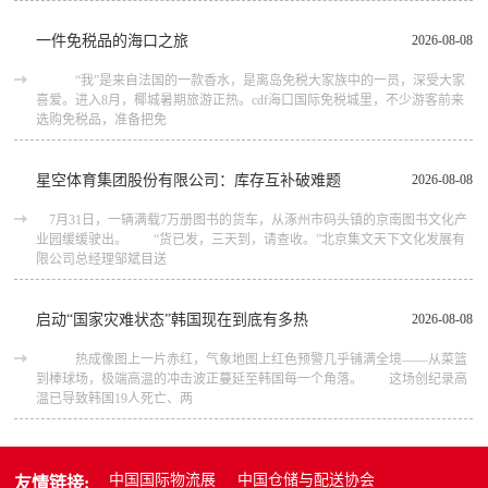
一件免税品的海口之旅
2026-08-08
“我”是来自法国的一款香水，是离岛免税大家族中的一员，深受大家
喜爱。进入8月，椰城暑期旅游正热。cdf海口国际免税城里，不少游客前来
选购免税品，准备把免
星空体育集团股份有限公司：库存互补破难题
2026-08-08
7月31日，一辆满载7万册图书的货车，从涿州市码头镇的京南图书文化产
业园缓缓驶出。 “货已发，三天到，请查收。”北京集文天下文化发展有
限公司总经理邹斌目送
启动“国家灾难状态”韩国现在到底有多热
2026-08-08
热成像图上一片赤红，气象地图上红色预警几乎铺满全境——从菜篮
到棒球场，极端高温的冲击波正蔓延至韩国每一个角落。 这场创纪录高
温已导致韩国19人死亡、两
中国国际物流展
中国仓储与配送协会
友情链接: