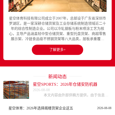
星空体育科技有限公司成立于2007年，总部设于广东省深圳市
罗湖区，是一家深耕仓储货架及工业存储系统制造领域近二十
年的综合性制造企业。公司以冷轧钢板与粉末喷涂工艺为核
心，主导产品涵盖轻中型仓储货架、重型托盘货架、商超零售
展示架、冷链食品级不锈钢货架等八大品类，层板承重覆盖
150至3000kg，产品出口欧美、东南亚、中东等区域市场，已
与国内外超过300家企业建立长期合作关系。星空平台官网提
了解更多+
供完整的产品展示与在线咨询服务...
新闻动态
星空SPORTS：2026年仓储安防机器
2026-08-08
本文内容由外部供稿方提供，由于信息的复杂性与时效性，本网站不能保证所有信息的绝对准确与完整，读者参考时请自行核实信息真实性，谨慎评估适用性。因参考或依赖
星空体育：2026年选择阁楼货架企业这五
2026-08-08