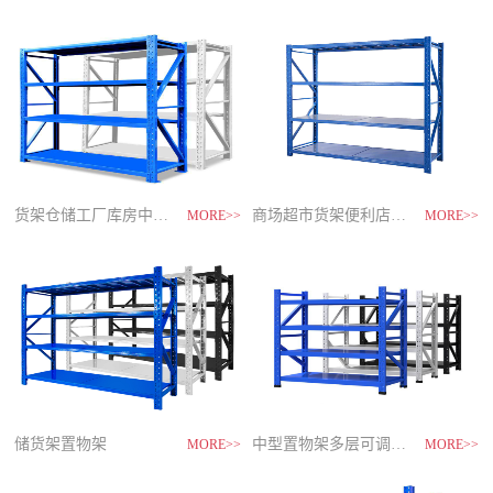
制
造
商-
星
空
平
台
官
网
货架仓储工厂库房中型储物架
家用货架置物架多层阳台收纳
速装货架多层置物架
商场超市货架便利店零食置物展示
MORE>>
MORE>>
MORE>>
MORE>>
储货架置物架
超市零食储物架快递货物架
中型置物架多层可调节货架
货架仓库用仓储置物架四层展示架
MORE>>
MORE>>
MORE>>
MORE>>