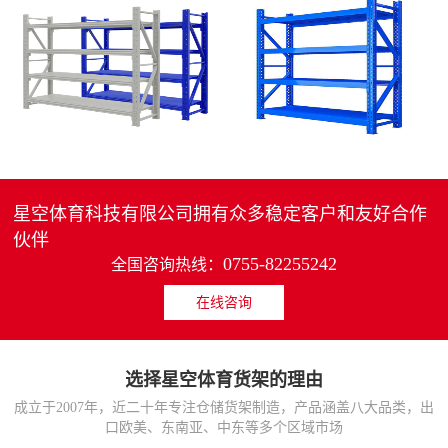
4层轻中重型货架
重型仓储货架中型可调节储物架
MORE>>
MORE>>
星空体育科技有限公司拥有众多稳定客户和友好合作
伙伴
0755-82255242
全国咨询热线：
在线咨询
货架仓库用仓储置物架
仓储货架厂家五层家用储物架
MORE>>
MORE>>
选择星空体育货架的理由
成立于2007年，近二十年专注仓储货架制造，产品涵盖八大品类，出
口欧美、东南亚、中东等多个区域市场