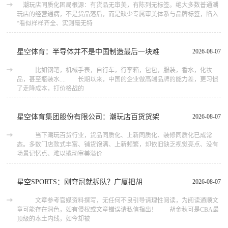
潮玩店同质化困局根源：有货品无审美，有陈列无标签。绝大多数普通潮
玩店的经营通病，不是货品落后，而是缺少专属审美体系与品牌标签，陷入
“看似样样齐全、实则毫无特
星空体育：半导体并不是中国制造最后一块难
2026-08-07
比如钢笔，机械手表，自行车，行李箱，包包，服装，香水，化妆
品，甚至瓶装水.... 长期以来，中国的企业做高端品牌的能力差，更习惯
了走降成本，打价格战的
星空体育集团股份有限公司：潮玩店百货货架
2026-08-07
当下潮玩百货行业，货品同质化、上新同质化、装修同质化已成常
态。多数门店款式丰富、铺货饱满、上新频繁，却依旧缺乏视觉亮点、没有
场景记忆点、难以撬动审美溢价
星空SPORTS：刚夺冠就拆队？广厦把胡
2026-08-07
文章参考官媒资料撰写，无任何不良引导请理性阅读，为阅读通顺文
章可能存在润色，如有侵权或文章错误请私信指出！ 胡金秋可是CBA最
顶级的本土内线，如今却被