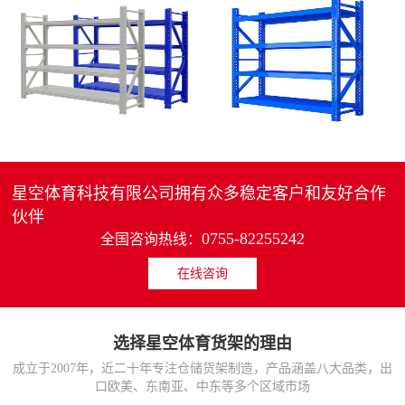
4层轻中重型货架
重型仓储货架中型可调节储物架
MORE>>
MORE>>
星空体育科技有限公司拥有众多稳定客户和友好合作
伙伴
0755-82255242
全国咨询热线：
在线咨询
货架仓库用仓储置物架
仓储货架厂家五层家用储物架
MORE>>
MORE>>
选择星空体育货架的理由
成立于2007年，近二十年专注仓储货架制造，产品涵盖八大品类，出
口欧美、东南亚、中东等多个区域市场