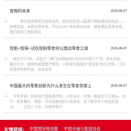
食物的未来
2026-08-07
我们把食物视为理所当然。超市的货架上摆满了琳琅满目的商品――
四季佳品，来自世界各地。不过从2007年末到2008年，粮食骚乱席卷全球，
我们看到了国际食品
现制+短保+试吃现制零食何以搅动零食江湖
2026-08-07
周日下午5时，合生汇一栗门店结账的队伍在店内拐了个弯。原木货架、
暖白灯光、透明包装盒整齐排列，小零食们被摆出“漂亮饭”的仪式感。门店
设有明档制作区，店员当场
中国最大的零售创新为什么发生在零食货架上
2026-08-07
今年年初，鸣鸣很忙登陆港交所。上市当天，市值一度接近千亿港元。对
于一家卖薯片、辣条、可乐和面包的公司来说，这个数字多少有些反常
识。 过去二十年，中国零售行
中国国际物流展
中国仓储与配送协会
友情链接: