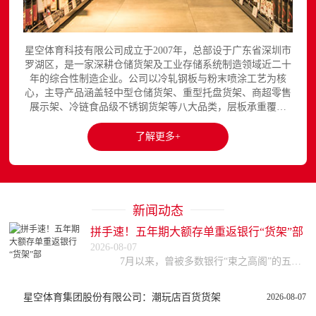
星空体育科技有限公司成立于2007年，总部设于广东省深圳市
罗湖区，是一家深耕仓储货架及工业存储系统制造领域近二十
年的综合性制造企业。公司以冷轧钢板与粉末喷涂工艺为核
心，主导产品涵盖轻中型仓储货架、重型托盘货架、商超零售
展示架、冷链食品级不锈钢货架等八大品类，层板承重覆盖
150至3000kg，产品出口欧美、东南亚、中东等区域市场，已
与国内外超过300家企业建立长期合作关系。星空平台官网提
了解更多+
供完整的产品展示与在线咨询服务...
新闻动态
拼手速！五年期大额存单重返银行“货架”部
2026-08-07
7月以来，曾被多数银行“束之高阁”的五年期大额存单重回大众视野，引发不少储户关注。据券商中国记者梳理，目前，中、农、工、建等四大国有行以及部分股份行均已
星空体育集团股份有限公司：潮玩店百货货架
2026-08-07