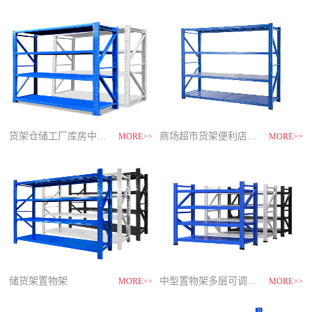
制
造
商-
星
空
平
台
官
网
货架仓储工厂库房中型储物架
家用货架置物架多层阳台收纳
速装货架多层置物架
商场超市货架便利店零食置物展示
MORE>>
MORE>>
MORE>>
MORE>>
储货架置物架
超市零食储物架快递货物架
中型置物架多层可调节货架
货架仓库用仓储置物架四层展示架
MORE>>
MORE>>
MORE>>
MORE>>