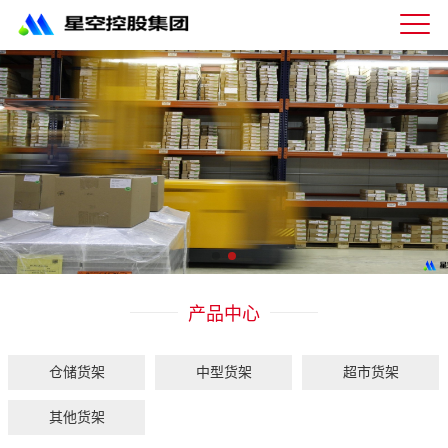
星
空
体
育
科
技
有
限
公
司-
仓
储
货
架|
产品中心
超
市
货
架|
仓储货架
中型货架
超市货架
重
型
其他货架
货
架