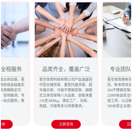
，全程服务
品类齐全，覆盖广泛
专业团队
造业供应链，星
星空体育科技有限公司产品涵盖轻
星空体育拥有
购到成品组装实
中型仓储货架、重型托盘货架、超
压、粉末喷涂
货周期稳定可
市展示架、冷链不锈钢货架、阁楼
304不锈钢货架
、现场勘测、专
式立体货架等八大品类，层板承重
22000食品安
一站式服务，售
150至3000kg，满足工厂、仓库、
道工序，以过
商超、冷链等多元场景需求。
300余家企业
咨询
立即咨询
立