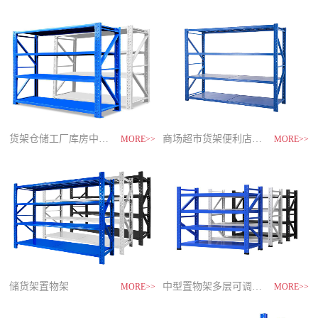
制
造
商-
星
空
平
台
官
网
货架仓储工厂库房中型储物架
家用货架置物架多层阳台收纳
速装货架多层置物架
商场超市货架便利店零食置物展示
MORE>>
MORE>>
MORE>>
MORE>>
储货架置物架
超市零食储物架快递货物架
中型置物架多层可调节货架
货架仓库用仓储置物架四层展示架
MORE>>
MORE>>
MORE>>
MORE>>