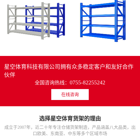
4层轻中重型货架
重型仓储货架中型可调节储物架
MORE>>
MORE>>
星空体育科技有限公司拥有众多稳定客户和友好合作
伙伴
0755-82255242
全国咨询热线：
在线咨询
货架仓库用仓储置物架
仓储货架厂家五层家用储物架
MORE>>
MORE>>
选择星空体育货架的理由
成立于2007年，近二十年专注仓储货架制造，产品涵盖八大品类，出
口欧美、东南亚、中东等多个区域市场