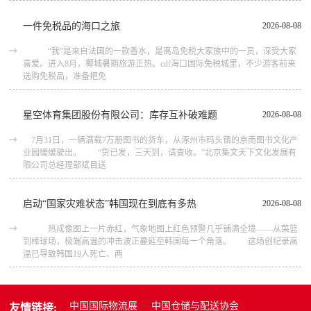
一件免税品的海口之旅
2026-08-08
“我”是来自法国的一款香水，是离岛免税大家族中的一员，深受大家
喜爱。进入8月，椰城暑期旅游正热。cdf海口国际免税城里，不少游客前来
选购免税品，准备把免
星空体育集团股份有限公司：库存互补破难题
2026-08-08
7月31日，一辆满载7万册图书的货车，从涿州市码头镇的京南图书文化产
业园缓缓驶出。 “货已发，三天到，请查收。”北京集文天下文化发展有
限公司总经理邹斌目送
启动“国家灾难状态”韩国现在到底有多热
2026-08-08
热成像图上一片赤红，气象地图上红色预警几乎铺满全境——从菜篮
到棒球场，极端高温的冲击波正蔓延至韩国每一个角落。 这场创纪录高
温已导致韩国19人死亡、两
中国国际物流展
中国仓储与配送协会
友情链接: