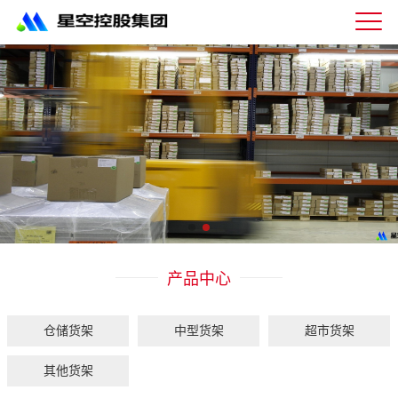
星
空
体
育
科
技
有
限
公
司-
仓
储
货
架|
产品中心
超
市
货
架|
仓储货架
中型货架
超市货架
重
型
其他货架
货
架