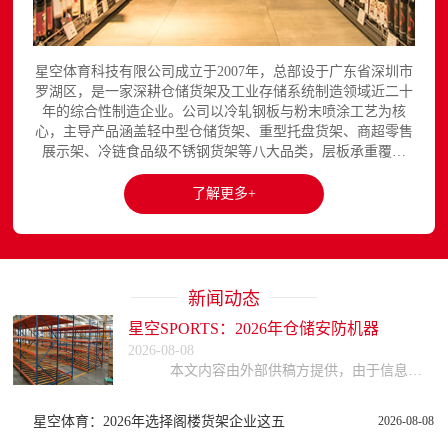
星空体育科技有限公司成立于2007年，总部设于广东省深圳市
罗湖区，是一家深耕仓储货架及工业存储系统制造领域近二十
年的综合性制造企业。公司以冷轧钢板与粉末喷涂工艺为核
心，主导产品涵盖轻中型仓储货架、重型托盘货架、商超零售
展示架、冷链食品级不锈钢货架等八大品类，层板承重覆盖
150至3000kg，产品出口欧美、东南亚、中东等区域市场，已
与国内外超过300家企业建立长期合作关系。星空平台官网提
了解更多+
供完整的产品展示与在线咨询服务...
新闻动态
星空SPORTS：2026年仓储安防机器
2026-08-08
本文内容由外部供稿方提供，由于信息的复杂性与时效性，本网站不能保证所有信息的绝对准确与完整，读者参考时请自行核实信息真实性，谨慎评估适用性。因参考或依赖
星空体育：2026年选择阁楼货架企业这五
2026-08-08