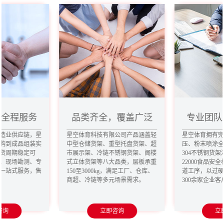
，全程服务
品类齐全，覆盖广泛
专业团队
造业供应链，星
星空体育科技有限公司产品涵盖轻
星空体育拥有
购到成品组装实
中型仓储货架、重型托盘货架、超
压、粉末喷涂
货周期稳定可
市展示架、冷链不锈钢货架、阁楼
304不锈钢货架
、现场勘测、专
式立体货架等八大品类，层板承重
22000食品安
一站式服务，售
150至3000kg，满足工厂、仓库、
道工序，以过
商超、冷链等多元场景需求。
300余家企业
咨询
立即咨询
立