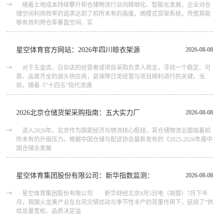
随着土地成本持续攀升和仓储物流行业向精细化、智能化发展，企业对仓
储空间利用效率的追求达到了前所未有的高度。阁楼式货架系统，凭借其能
够有效利用仓库垂直空间、实
星空体育官方网站：2026年四川晾衣架源
2026-08-08
对于五金店、日杂店的经营者或项目采购负责人而言，寻找一个稳定、可
靠、品类齐全的源头供应商，是保障日常经营与项目顺利进行的关键。当
前，随着《“十四五”现代流通
2026北京仓储货架采购指南：五大实力厂
2026-08-08
进入2026年，北京作为国家经济与物流核心枢纽，其仓储物流业面临着前
所未有的升级压力。根据中国仓储与配送协会最新发布的《2025-2026年度中
国仓储业发展
星空体育集团股份有限公司：新华指数监测：
2026-08-08
星空体育集团股份有限公司 新华财经北京8月5日电（胡蓉）7月下半
月，我国火龙果产业在台风灾情扰动与季节性丰产的双重作用下，延续了“供
给总量宽松、品质决定溢