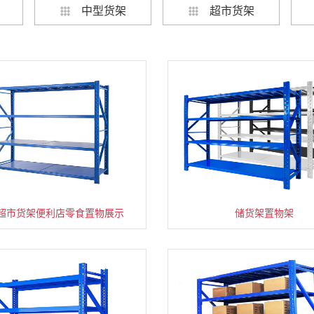
中型货架
超市货架
超市货架便利店零食置物展示
速装货架多层置物架
超市零食储物架快递货物
储货架置物架