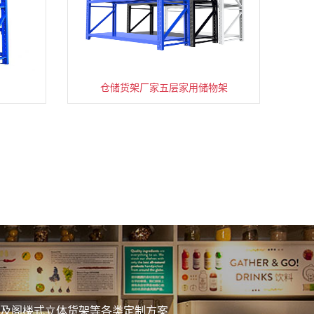
仓储货架厂家五层家用储物架
务
及阁楼式立体货架等各类定制方案