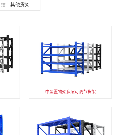
其他货架
架
货架仓库用仓储置物架四层展示架
中型置物架多层可调节货架