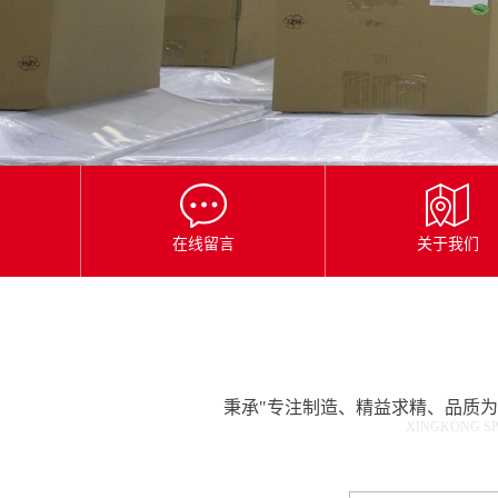
星
空
平
台
官
网
在线留言
关于我们
秉承"专注制造、精益求精、品质
XINGKONG SP