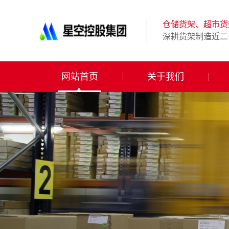
星
空
体
仓储货架、超市货
育
深耕货架制造近二
科
技
有
限
网站首页
关于我们
公
司-
仓
储
货
架|
超
市
货
架|
重
型
货
架
制
造
商-