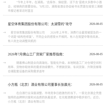
“今年上半年，在湖南，‘去库存、保经营、活下去’是绝大多数中小酒
企、经销商的首要目标。”8月2日，湖南省酒业协会秘书长贾霆在接受三湘都
市报记者采访时直言
星空体育集团股份有限公司：太湖雪的“攻守
2026-08-05
星空体育集团股份有限公司 2026年上半年，消费行业最常被提及的一
个词是“结构性修复”，不同企业的感受大不相同，有人在观望中等待风来，
有人则主动调整风帆的
2026年7月佛山工厂货架厂家推荐指南：
2026-08-05
随着佛山制造业向高端化、智能化升级，本地制造工厂对仓储空间利
用率、货物存取效率的需求持续攀升，不锈钢货架、车间货架、升降货梯等
仓储配套设备的采购需求逐年
小方瓶（北京）酒业有限公司董事长张晨光：
2026-08-05
在白酒行业深度调整、市场竞争日趋激烈的当下，一家北京酒企凭借
独特的品牌辨识度和对品质的执着追求，在光瓶酒赛道中稳步前行。近日，
小方瓶（北京）酒业有限公司