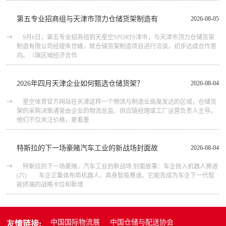
第五专业招商组与天津市顶力仓储货架制造有
2026-08-05
9月6日，第五专业招商组到天星空SPORTS津市，与天津市顶力仓储货架
制造有限公司经理朱世峰，就仓储货架制造项目进行洽谈，初步达成合作意
向。（旗区域经济合作
2026年四月天津企业如何甄选仓储货架？
2026-08-04
星空体育官方网站在天津这样一个物流与制造业高度发达的区域，仓储货
架的采购决策通常由企业的物流总监、供应链经理或工厂运营负责人主导。
他们不仅关注价格，更看重
特斯拉的下一场豪赌汽车工业的新战场封面故
2026-08-04
特斯拉的下一场豪赌，汽车工业的新战场 封面故事：车企抢入机器人赛道
(六) 车企正集体布局机器人、具身智能赛道。它能否成为车企下一代智
能终端的战略卡位和新增
中国国际物流展
中国仓储与配送协会
友情链接: