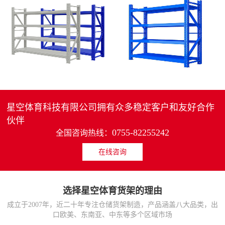
4层轻中重型货架
重型仓储货架中型可调节储物架
MORE>>
MORE>>
星空体育科技有限公司拥有众多稳定客户和友好合作
伙伴
0755-82255242
全国咨询热线：
在线咨询
货架仓库用仓储置物架
仓储货架厂家五层家用储物架
MORE>>
MORE>>
选择星空体育货架的理由
成立于2007年，近二十年专注仓储货架制造，产品涵盖八大品类，出
口欧美、东南亚、中东等多个区域市场