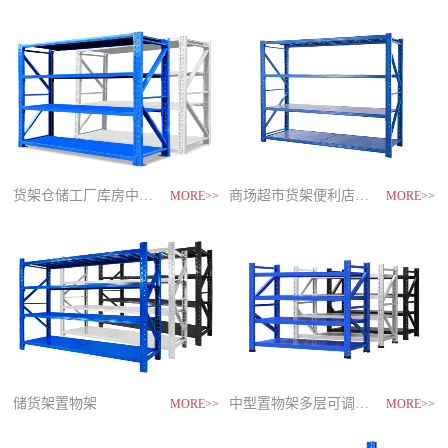
制
造
商-
星
空
平
台
官
网
货架仓储工厂库房中型储物架
家用货架置物架多层阳台收纳
速装货架多层置物架
商场超市货架便利店零食置物展示
MORE>>
MORE>>
MORE>>
MORE>>
储货架置物架
超市零食储物架快递货物架
中型置物架多层可调节货架
货架仓库用仓储置物架四层展示架
MORE>>
MORE>>
MORE>>
MORE>>