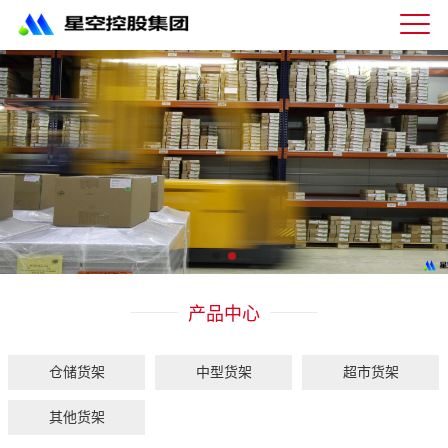
星
空
体
育
科
技
有
限
公
司-
仓
储
货
架|
产品中心
超
市
货
架|
仓储货架
中型货架
超市货架
重
型
其他货架
货
架