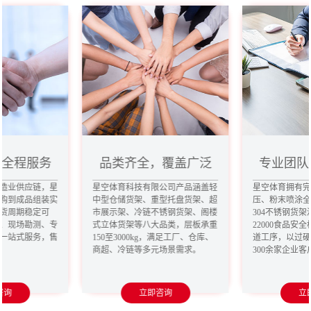
，全程服务
品类齐全，覆盖广泛
专业团队
造业供应链，星
星空体育科技有限公司产品涵盖轻
星空体育拥有
购到成品组装实
中型仓储货架、重型托盘货架、超
压、粉末喷涂
货周期稳定可
市展示架、冷链不锈钢货架、阁楼
304不锈钢货架
、现场勘测、专
式立体货架等八大品类，层板承重
22000食品安
一站式服务，售
150至3000kg，满足工厂、仓库、
道工序，以过
商超、冷链等多元场景需求。
300余家企业
咨询
立即咨询
立