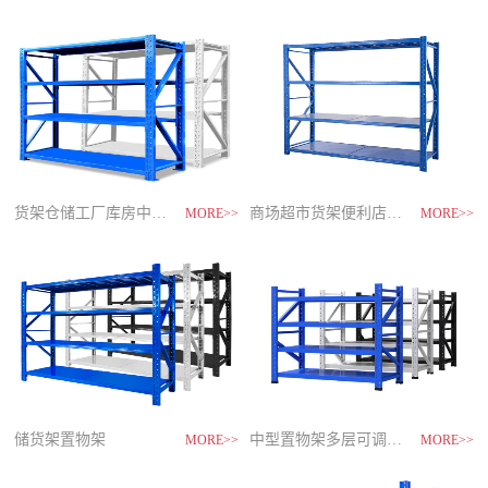
制
造
商-
星
空
平
台
官
网
货架仓储工厂库房中型储物架
家用货架置物架多层阳台收纳
速装货架多层置物架
商场超市货架便利店零食置物展示
MORE>>
MORE>>
MORE>>
MORE>>
储货架置物架
超市零食储物架快递货物架
中型置物架多层可调节货架
货架仓库用仓储置物架四层展示架
MORE>>
MORE>>
MORE>>
MORE>>