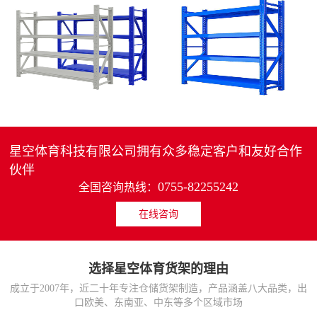
4层轻中重型货架
重型仓储货架中型可调节储物架
MORE>>
MORE>>
星空体育科技有限公司拥有众多稳定客户和友好合作
伙伴
0755-82255242
全国咨询热线：
在线咨询
货架仓库用仓储置物架
仓储货架厂家五层家用储物架
MORE>>
MORE>>
选择星空体育货架的理由
成立于2007年，近二十年专注仓储货架制造，产品涵盖八大品类，出
口欧美、东南亚、中东等多个区域市场