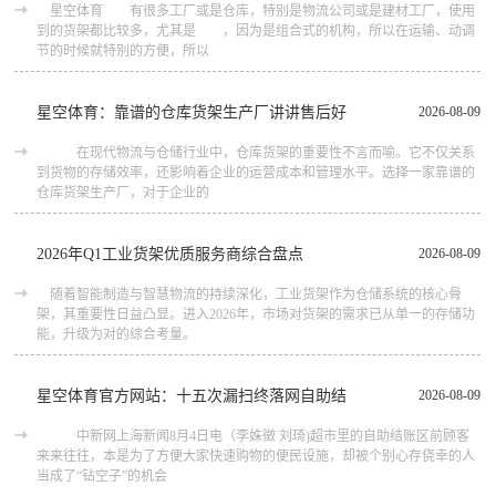
星空体育 有很多工厂或是仓库，特别是物流公司或是建材工厂，使用
到的货架都比较多，尤其是 ，因为是组合式的机构，所以在运输、动调
节的时候就特别的方便，所以
星空体育：靠谱的仓库货架生产厂讲讲售后好
2026-08-09
在现代物流与仓储行业中，仓库货架的重要性不言而喻。它不仅关系
到货物的存储效率，还影响着企业的运营成本和管理水平。选择一家靠谱的
仓库货架生产厂，对于企业的
2026年Q1工业货架优质服务商综合盘点
2026-08-09
随着智能制造与智慧物流的持续深化，工业货架作为仓储系统的核心骨
架，其重要性日益凸显。进入2026年，市场对货架的需求已从单一的存储功
能，升级为对的综合考量。
星空体育官方网站：十五次漏扫终落网自助结
2026-08-09
中新网上海新闻8月4日电（李姝徵 刘琦)超市里的自助结账区前顾客
来来往往，本是为了方便大家快速购物的便民设施，却被个别心存侥幸的人
当成了“钻空子”的机会