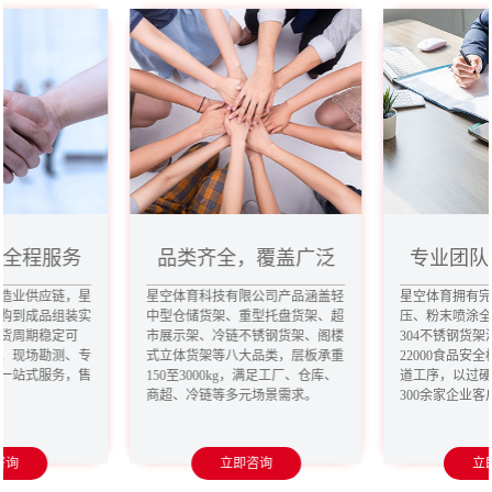
，全程服务
品类齐全，覆盖广泛
专业团队
造业供应链，星
星空体育科技有限公司产品涵盖轻
星空体育拥有
购到成品组装实
中型仓储货架、重型托盘货架、超
压、粉末喷涂
货周期稳定可
市展示架、冷链不锈钢货架、阁楼
304不锈钢货架
、现场勘测、专
式立体货架等八大品类，层板承重
22000食品安
一站式服务，售
150至3000kg，满足工厂、仓库、
道工序，以过
商超、冷链等多元场景需求。
300余家企业
咨询
立即咨询
立