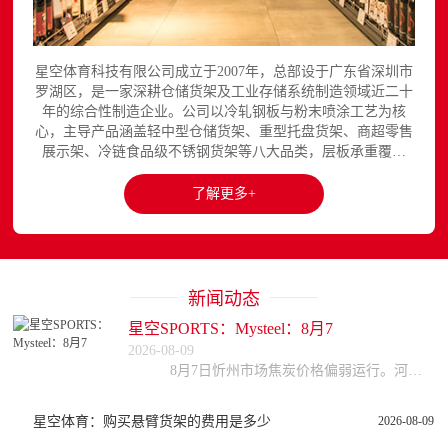
星空体育科技有限公司成立于2007年，总部设于广东省深圳市
罗湖区，是一家深耕仓储货架及工业存储系统制造领域近二十
年的综合性制造企业。公司以冷轧钢板与粉末喷涂工艺为核
心，主导产品涵盖轻中型仓储货架、重型托盘货架、商超零售
展示架、冷链食品级不锈钢货架等八大品类，层板承重覆盖
150至3000kg，产品出口欧美、东南亚、中东等区域市场，已
与国内外超过300家企业建立长期合作关系。星空平台官网提
了解更多+
供完整的产品展示与在线咨询服务...
新闻动态
星空SPORTS：Mysteel：8月7
2026-08-09
8月7日忻州市场焦炭价格偏弱运行。河北、天津部分钢厂对焦炭采购价进行第三轮下调，幅度50-55元/吨，预计今日全面落地。受煤价高位影响，焦企利润收缩，开
星空体育：购买悬臂货架的费用是多少
2026-08-09