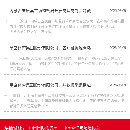
内蒙古五原县市场监管局开展肉及肉制品冷藏
2026-08-09
近期，内蒙古五原县市场监督管理局联合公安局、农科局在全县范围
内开展肉及肉制品冷藏冷冻贮存环节质量安全大排查大整治专项行动。
执法人员对辖区第三方冷库、
星空体育集团股份有限公司：告别融资难青岛
2026-08-09
●汇集4大维度、200余类涉企数据，可授权调用量超8亿条，覆盖全市
188万经营主体 ●梳理292个数据特征，构建企业信用评价模型，27家银
行将其纳入信
星空体育集团股份有限公司：从数据采集到应
2026-08-09
8月5日，上海觅蜂具身智能科技有限公司“机器人训练师”在教机器人整理
超市。 近年来，中国具身智能机器人加速进化，不断拓宽应用场景。记
者近日探访智元创新（上
中国国际物流展
中国仓储与配送协会
友情链接: