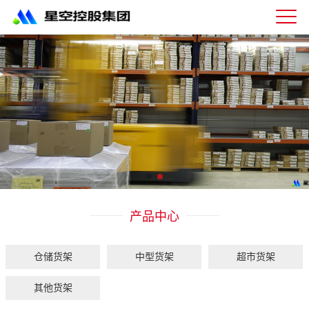
星
空
体
育
科
技
有
限
公
司-
仓
储
货
架|
产品中心
超
市
货
架|
仓储货架
中型货架
超市货架
重
型
其他货架
货
架