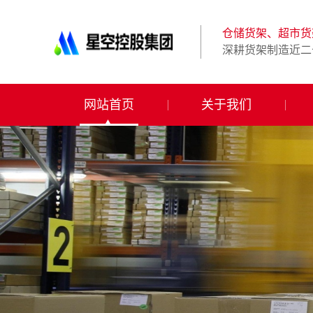
星
空
体
仓储货架、超市货
育
深耕货架制造近二
科
技
有
限
网站首页
关于我们
公
司-
仓
储
货
架|
超
市
货
架|
重
型
货
架
制
造
商-