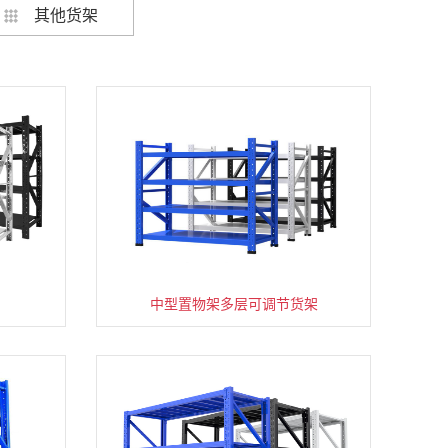
其他货架
架
货架仓库用仓储置物架四层展示架
中型置物架多层可调节货架