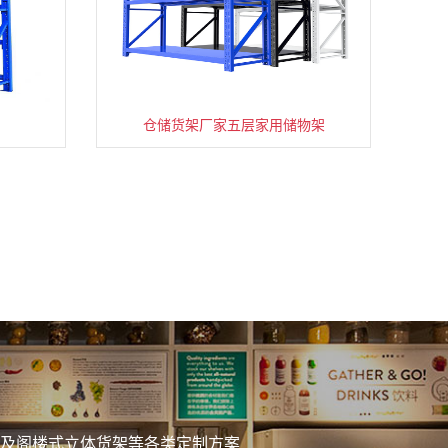
仓储货架厂家五层家用储物架
务
及阁楼式立体货架等各类定制方案