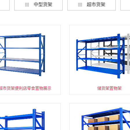
中型货架
超市货架
超市货架便利店零食置物展示
速装货架多层置物架
超市零食储物架快递货物
储货架置物架