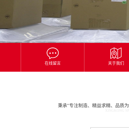
星
空
平
台
官
网
在线留言
关于我们
秉承"专注制造、精益求精、品质
XINGKONG SP