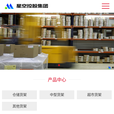
星
空
体
育
科
技
有
限
公
司-
仓
储
货
架|
产品中心
超
市
货
架|
仓储货架
中型货架
超市货架
重
型
其他货架
货
架