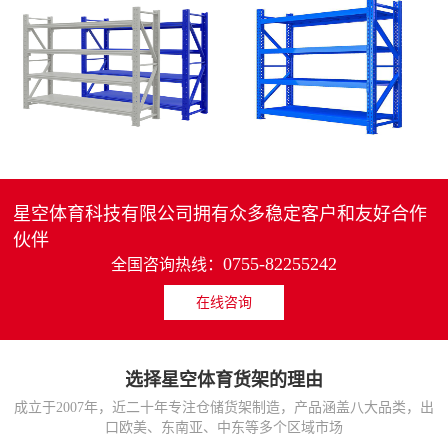
4层轻中重型货架
重型仓储货架中型可调节储物架
MORE>>
MORE>>
星空体育科技有限公司拥有众多稳定客户和友好合作
伙伴
0755-82255242
全国咨询热线：
在线咨询
货架仓库用仓储置物架
仓储货架厂家五层家用储物架
MORE>>
MORE>>
选择星空体育货架的理由
成立于2007年，近二十年专注仓储货架制造，产品涵盖八大品类，出
口欧美、东南亚、中东等多个区域市场