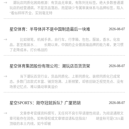
潮玩店同质化困局根源：有货品无审美，有陈列无标签。绝大多数普通潮
玩店的经营通病，不是货品落后，而是缺少专属审美体系与品牌标签，陷入
“看似样样齐全、实则毫无特
星空体育：半导体并不是中国制造最后一块难
2026-08-07
比如钢笔，机械手表，自行车，行李箱，包包，服装，香水，化妆
品，甚至瓶装水.... 长期以来，中国的企业做高端品牌的能力差，更习惯
了走降成本，打价格战的
星空体育集团股份有限公司：潮玩店百货货架
2026-08-07
当下潮玩百货行业，货品同质化、上新同质化、装修同质化已成常
态。多数门店款式丰富、铺货饱满、上新频繁，却依旧缺乏视觉亮点、没有
场景记忆点、难以撬动审美溢价
星空SPORTS：刚夺冠就拆队？广厦把胡
2026-08-07
文章参考官媒资料撰写，无任何不良引导请理性阅读，为阅读通顺文
章可能存在润色，如有侵权或文章错误请私信指出！ 胡金秋可是CBA最
顶级的本土内线，如今却被