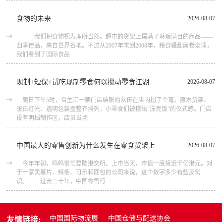
食物的未来
2026-08-07
我们把食物视为理所当然。超市的货架上摆满了琳琅满目的商品――
四季佳品，来自世界各地。不过从2007年末到2008年，粮食骚乱席卷全球，
我们看到了国际食品
现制+短保+试吃现制零食何以搅动零食江湖
2026-08-07
周日下午5时，合生汇一栗门店结账的队伍在店内拐了个弯。原木货架、
暖白灯光、透明包装盒整齐排列，小零食们被摆出“漂亮饭”的仪式感。门店
设有明档制作区，店员当场
中国最大的零售创新为什么发生在零食货架上
2026-08-07
今年年初，鸣鸣很忙登陆港交所。上市当天，市值一度接近千亿港元。对
于一家卖薯片、辣条、可乐和面包的公司来说，这个数字多少有些反常
识。 过去二十年，中国零售行
中国国际物流展
中国仓储与配送协会
友情链接: