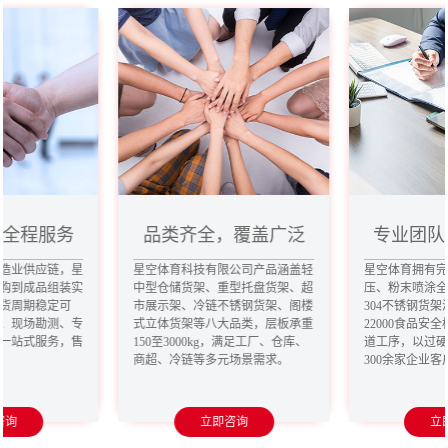
，全程服务
品类齐全，覆盖广泛
专业团队
造业供应链，星
星空体育科技有限公司产品涵盖轻
星空体育拥有
购到成品组装实
中型仓储货架、重型托盘货架、超
压、粉末喷涂
货周期稳定可
市展示架、冷链不锈钢货架、阁楼
304不锈钢货架
、现场勘测、专
式立体货架等八大品类，层板承重
22000食品安
一站式服务，售
150至3000kg，满足工厂、仓库、
道工序，以过
商超、冷链等多元场景需求。
300余家企业
咨询
立即咨询
立