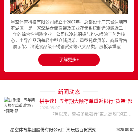
星空体育科技有限公司成立于2007年，总部设于广东省深圳市
罗湖区，是一家深耕仓储货架及工业存储系统制造领域近二十
年的综合性制造企业。公司以冷轧钢板与粉末喷涂工艺为核
心，主导产品涵盖轻中型仓储货架、重型托盘货架、商超零售
展示架、冷链食品级不锈钢货架等八大品类，层板承重覆盖
150至3000kg，产品出口欧美、东南亚、中东等区域市场，已
与国内外超过300家企业建立长期合作关系。星空平台官网提
了解更多+
供完整的产品展示与在线咨询服务...
新闻动态
拼手速！五年期大额存单重返银行“货架”部
2026-08-07
7月以来，曾被多数银行“束之高阁”的五年期大额存单重回大众视野，引发不少储户关注。据券商中国记者梳理，目前，中、农、工、建等四大国有行以及部分股份行均已
星空体育集团股份有限公司：潮玩店百货货架
2026-08-07