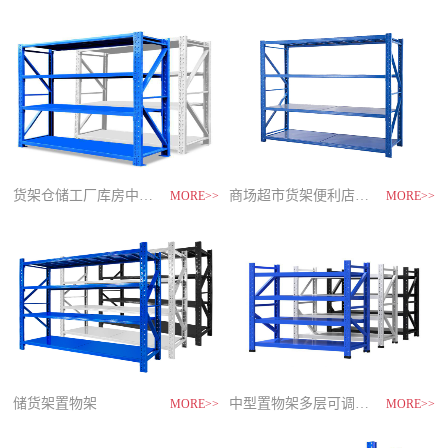
制
造
商-
星
空
平
台
官
网
货架仓储工厂库房中型储物架
家用货架置物架多层阳台收纳
速装货架多层置物架
商场超市货架便利店零食置物展示
MORE>>
MORE>>
MORE>>
MORE>>
储货架置物架
超市零食储物架快递货物架
中型置物架多层可调节货架
货架仓库用仓储置物架四层展示架
MORE>>
MORE>>
MORE>>
MORE>>