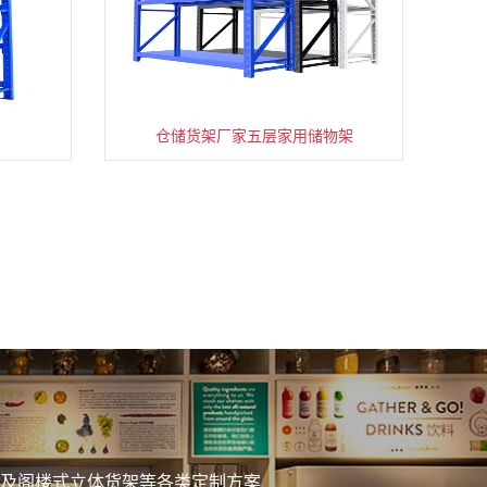
仓储货架厂家五层家用储物架
务
及阁楼式立体货架等各类定制方案