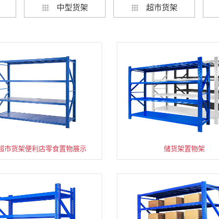
中型货架
超市货架
超市货架便利店零食置物展示
速装货架多层置物架
超市零食储物架快递货物
储货架置物架