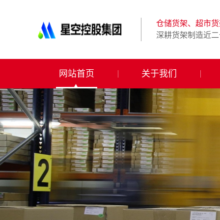
星
空
体
仓储货架、超市货
育
深耕货架制造近二
科
技
有
限
网站首页
关于我们
公
司-
仓
储
货
架|
超
市
货
架|
重
型
货
架
制
造
商-