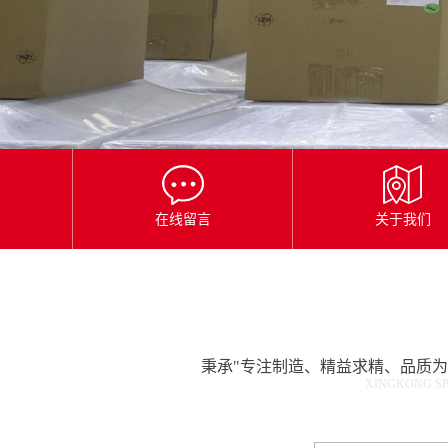
星
空
平
台
官
网
在线留言
关于我们
秉承"专注制造、精益求精、品质
XINGKONG SP