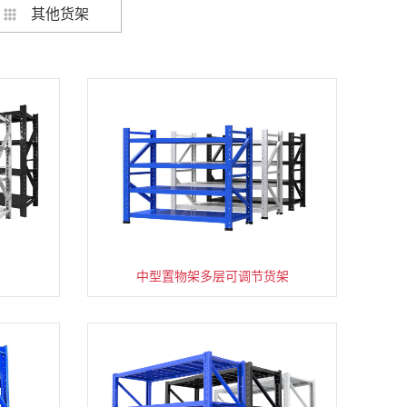
其他货架
架
货架仓库用仓储置物架四层展示架
中型置物架多层可调节货架