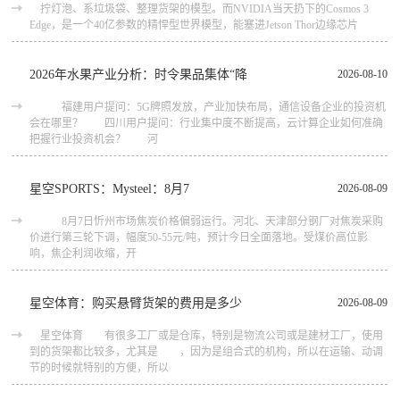
拧灯泡、系垃圾袋、整理货架的模型。而NVIDIA当天扔下的Cosmos 3
Edge，是一个40亿参数的精悍型世界模型，能塞进Jetson Thor边缘芯片
2026年水果产业分析：时令果品集体“降
2026-08-10
福建用户提问：5G牌照发放，产业加快布局，通信设备企业的投资机
会在哪里？ 四川用户提问：行业集中度不断提高，云计算企业如何准确
把握行业投资机会？ 河
星空SPORTS：Mysteel：8月7
2026-08-09
8月7日忻州市场焦炭价格偏弱运行。河北、天津部分钢厂对焦炭采购
价进行第三轮下调，幅度50-55元/吨，预计今日全面落地。受煤价高位影
响，焦企利润收缩，开
星空体育：购买悬臂货架的费用是多少
2026-08-09
星空体育 有很多工厂或是仓库，特别是物流公司或是建材工厂，使用
到的货架都比较多，尤其是 ，因为是组合式的机构，所以在运输、动调
节的时候就特别的方便，所以