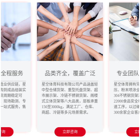
，全程服务
品类齐全，覆盖广泛
专业团队
造业供应链，星
星空体育科技有限公司产品涵盖轻
星空体育拥有
购到成品组装实
中型仓储货架、重型托盘货架、超
压、粉末喷涂
货周期稳定可
市展示架、冷链不锈钢货架、阁楼
304不锈钢货架
、现场勘测、专
式立体货架等八大品类，层板承重
22000食品安
一站式服务，售
150至3000kg，满足工厂、仓库、
道工序，以过
商超、冷链等多元场景需求。
300余家企业
咨询
立即咨询
立