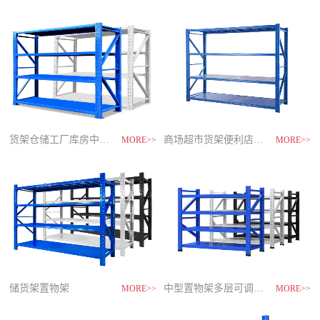
制
造
商-
星
空
平
台
官
网
货架仓储工厂库房中型储物架
家用货架置物架多层阳台收纳
速装货架多层置物架
商场超市货架便利店零食置物展示
MORE>>
MORE>>
MORE>>
MORE>>
储货架置物架
超市零食储物架快递货物架
中型置物架多层可调节货架
货架仓库用仓储置物架四层展示架
MORE>>
MORE>>
MORE>>
MORE>>