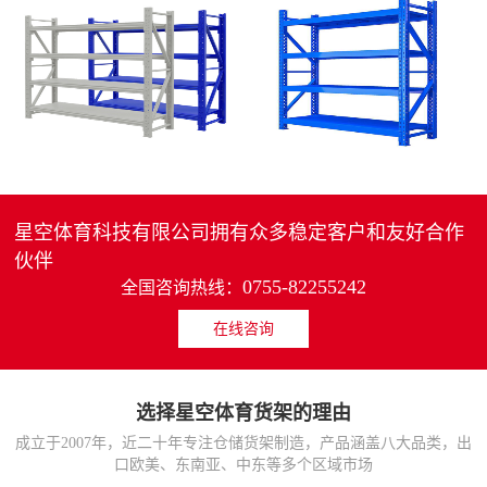
4层轻中重型货架
重型仓储货架中型可调节储物架
MORE>>
MORE>>
星空体育科技有限公司拥有众多稳定客户和友好合作
伙伴
0755-82255242
全国咨询热线：
在线咨询
货架仓库用仓储置物架
仓储货架厂家五层家用储物架
MORE>>
MORE>>
选择星空体育货架的理由
成立于2007年，近二十年专注仓储货架制造，产品涵盖八大品类，出
口欧美、东南亚、中东等多个区域市场