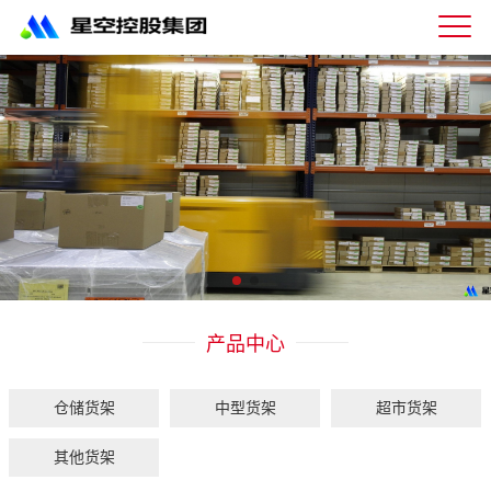
星
空
体
育
科
技
有
限
公
司-
仓
储
货
架|
产品中心
超
市
货
架|
仓储货架
中型货架
超市货架
重
型
其他货架
货
架