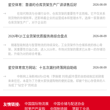
星空体育：靠谱的仓库货架生产厂讲讲售后好
2026-08-09
在现代物流与仓储行业中，仓库货架的重要性不言而喻。它不仅关系
到货物的存储效率，还影响着企业的运营成本和管理水平。选择一家靠谱的
仓库货架生产厂，对于企业的
2026年Q1工业货架优质服务商综合盘点
2026-08-09
随着智能制造与智慧物流的持续深化，工业货架作为仓储系统的核心骨
架，其重要性日益凸显。进入2026年，市场对货架的需求已从单一的存储功
能，升级为对的综合考量。
星空体育官方网站：十五次漏扫终落网自助结
2026-08-09
中新网上海新闻8月4日电（李姝徵 刘琦)超市里的自助结账区前顾客
来来往往，本是为了方便大家快速购物的便民设施，却被个别心存侥幸的人
当成了“钻空子”的机会
中国国际物流展
中国仓储与配送协会
友情链接:
阿里巴巴采购
中国制造网
慧聪工业品