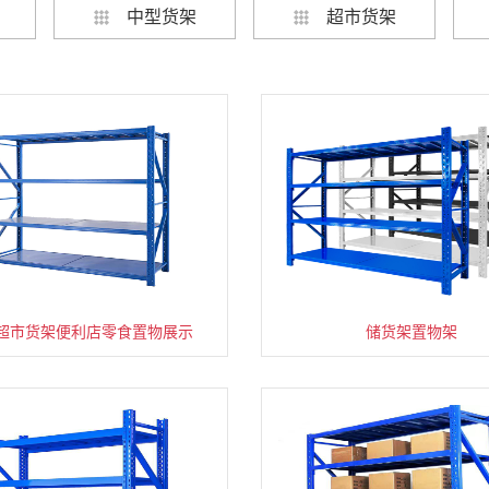
中型货架
超市货架
超市货架便利店零食置物展示
速装货架多层置物架
超市零食储物架快递货物
储货架置物架