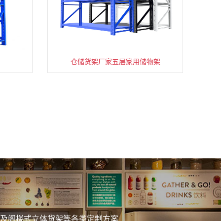
仓储货架厂家五层家用储物架
务
及阁楼式立体货架等各类定制方案