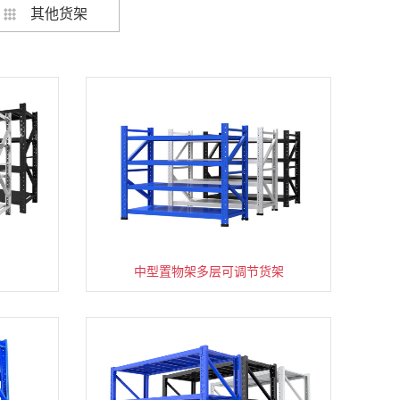
其他货架
架
货架仓库用仓储置物架四层展示架
中型置物架多层可调节货架