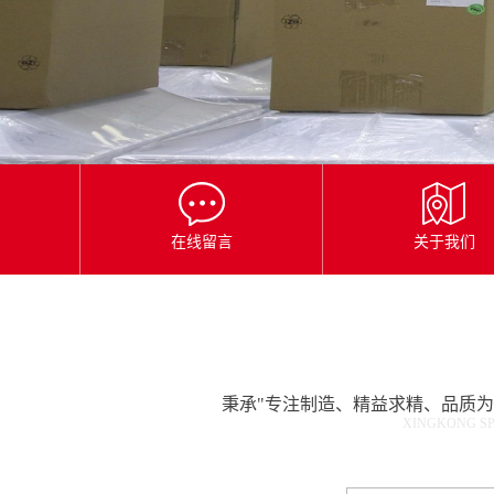
星
空
平
台
官
网
在线留言
关于我们
秉承"专注制造、精益求精、品质
XINGKONG SP