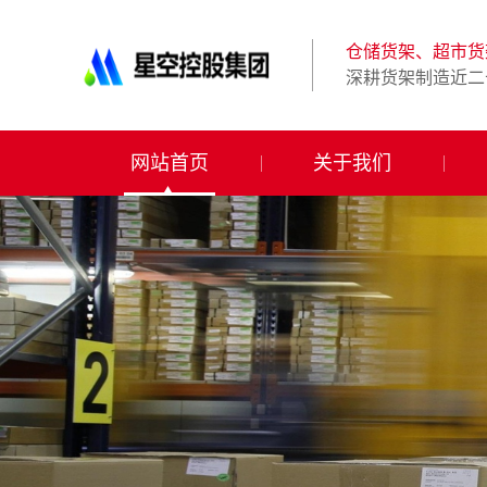
星
空
体
仓储货架、超市货
育
深耕货架制造近二
科
技
有
限
网站首页
关于我们
公
司-
仓
储
货
架|
超
市
货
架|
重
型
货
架
制
造
商-