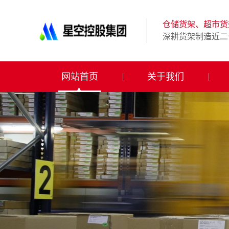
星
空
体
仓储货架、超市货
育
深耕货架制造近二
科
技
有
限
网站首页
关于我们
公
司-
仓
储
货
架|
超
市
货
架|
重
型
货
架
制
造
商-