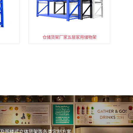
仓储货架厂家五层家用储物架
务
及阁楼式立体货架等各类定制方案