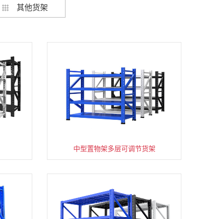
其他货架
架
货架仓库用仓储置物架四层展示架
中型置物架多层可调节货架