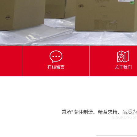
星
空
平
台
官
网
在线留言
关于我们
秉承"专注制造、精益求精、品质
XINGKONG SP