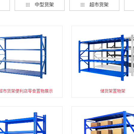
中型货架
超市货架
超市货架便利店零食置物展示
速装货架多层置物架
超市零食储物架快递货物
储货架置物架