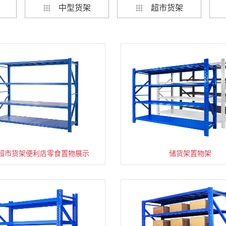
中型货架
超市货架
超市货架便利店零食置物展示
速装货架多层置物架
超市零食储物架快递货物
储货架置物架