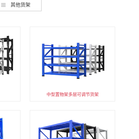
其他货架
架
货架仓库用仓储置物架四层展示架
中型置物架多层可调节货架