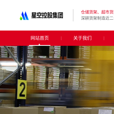
星
空
体
仓储货架、超市货
育
深耕货架制造近二
科
技
有
限
网站首页
关于我们
公
司-
仓
储
货
架|
超
市
货
架|
重
型
货
架
制
造
商-