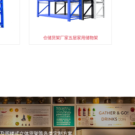
仓储货架厂家五层家用储物架
务
及阁楼式立体货架等各类定制方案