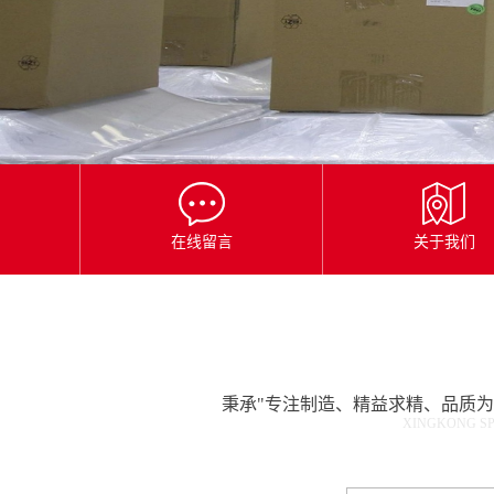
星
空
平
台
官
网
在线留言
关于我们
秉承"专注制造、精益求精、品质
XINGKONG SP