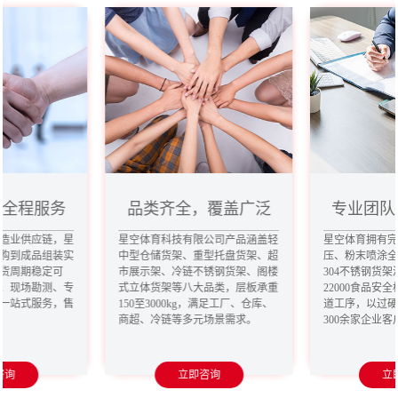
，全程服务
品类齐全，覆盖广泛
专业团队
造业供应链，星
星空体育科技有限公司产品涵盖轻
星空体育拥有
购到成品组装实
中型仓储货架、重型托盘货架、超
压、粉末喷涂
货周期稳定可
市展示架、冷链不锈钢货架、阁楼
304不锈钢货架
、现场勘测、专
式立体货架等八大品类，层板承重
22000食品安
一站式服务，售
150至3000kg，满足工厂、仓库、
道工序，以过
商超、冷链等多元场景需求。
300余家企业
咨询
立即咨询
立