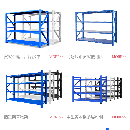
制
造
商-
星
空
平
台
官
网
货架仓储工厂库房中型储物架
家用货架置物架多层阳台收纳
速装货架多层置物架
商场超市货架便利店零食置物展示
MORE>>
MORE>>
MORE>>
MORE>>
储货架置物架
超市零食储物架快递货物架
中型置物架多层可调节货架
货架仓库用仓储置物架四层展示架
MORE>>
MORE>>
MORE>>
MORE>>