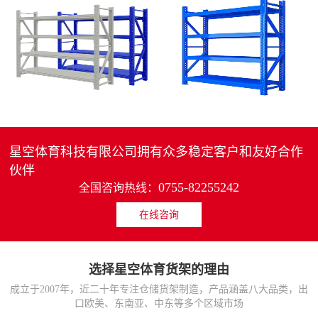
4层轻中重型货架
重型仓储货架中型可调节储物架
MORE>>
MORE>>
星空体育科技有限公司拥有众多稳定客户和友好合作
伙伴
0755-82255242
全国咨询热线：
在线咨询
货架仓库用仓储置物架
仓储货架厂家五层家用储物架
MORE>>
MORE>>
选择星空体育货架的理由
成立于2007年，近二十年专注仓储货架制造，产品涵盖八大品类，出
口欧美、东南亚、中东等多个区域市场