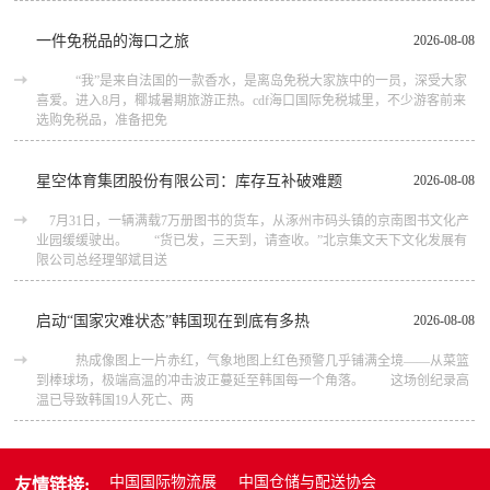
一件免税品的海口之旅
2026-08-08
“我”是来自法国的一款香水，是离岛免税大家族中的一员，深受大家
喜爱。进入8月，椰城暑期旅游正热。cdf海口国际免税城里，不少游客前来
选购免税品，准备把免
星空体育集团股份有限公司：库存互补破难题
2026-08-08
7月31日，一辆满载7万册图书的货车，从涿州市码头镇的京南图书文化产
业园缓缓驶出。 “货已发，三天到，请查收。”北京集文天下文化发展有
限公司总经理邹斌目送
启动“国家灾难状态”韩国现在到底有多热
2026-08-08
热成像图上一片赤红，气象地图上红色预警几乎铺满全境——从菜篮
到棒球场，极端高温的冲击波正蔓延至韩国每一个角落。 这场创纪录高
温已导致韩国19人死亡、两
中国国际物流展
中国仓储与配送协会
友情链接: