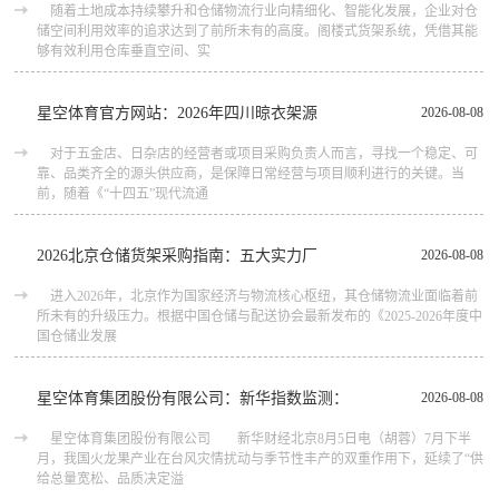
随着土地成本持续攀升和仓储物流行业向精细化、智能化发展，企业对仓
储空间利用效率的追求达到了前所未有的高度。阁楼式货架系统，凭借其能
够有效利用仓库垂直空间、实
星空体育官方网站：2026年四川晾衣架源
2026-08-08
对于五金店、日杂店的经营者或项目采购负责人而言，寻找一个稳定、可
靠、品类齐全的源头供应商，是保障日常经营与项目顺利进行的关键。当
前，随着《“十四五”现代流通
2026北京仓储货架采购指南：五大实力厂
2026-08-08
进入2026年，北京作为国家经济与物流核心枢纽，其仓储物流业面临着前
所未有的升级压力。根据中国仓储与配送协会最新发布的《2025-2026年度中
国仓储业发展
星空体育集团股份有限公司：新华指数监测：
2026-08-08
星空体育集团股份有限公司 新华财经北京8月5日电（胡蓉）7月下半
月，我国火龙果产业在台风灾情扰动与季节性丰产的双重作用下，延续了“供
给总量宽松、品质决定溢