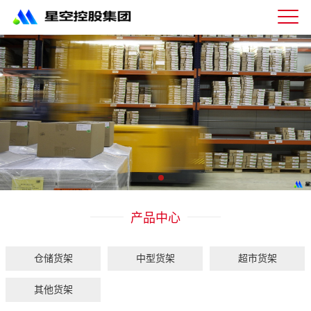
星
空
体
育
科
技
有
限
公
司-
仓
储
货
架|
产品中心
超
市
货
架|
仓储货架
中型货架
超市货架
重
型
其他货架
货
架