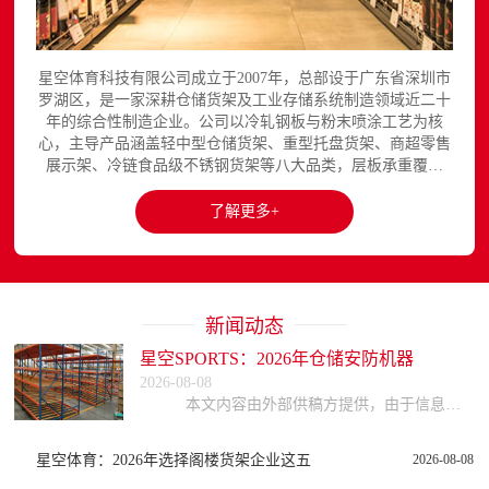
星空体育科技有限公司成立于2007年，总部设于广东省深圳市
罗湖区，是一家深耕仓储货架及工业存储系统制造领域近二十
年的综合性制造企业。公司以冷轧钢板与粉末喷涂工艺为核
心，主导产品涵盖轻中型仓储货架、重型托盘货架、商超零售
展示架、冷链食品级不锈钢货架等八大品类，层板承重覆盖
150至3000kg，产品出口欧美、东南亚、中东等区域市场，已
与国内外超过300家企业建立长期合作关系。星空平台官网提
了解更多+
供完整的产品展示与在线咨询服务...
新闻动态
星空SPORTS：2026年仓储安防机器
2026-08-08
本文内容由外部供稿方提供，由于信息的复杂性与时效性，本网站不能保证所有信息的绝对准确与完整，读者参考时请自行核实信息真实性，谨慎评估适用性。因参考或依赖
星空体育：2026年选择阁楼货架企业这五
2026-08-08