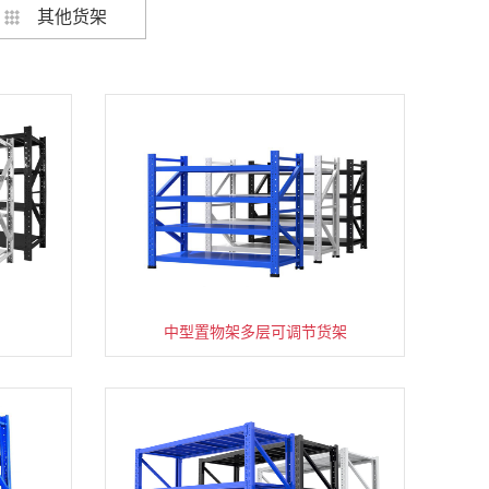
其他货架
架
货架仓库用仓储置物架四层展示架
中型置物架多层可调节货架