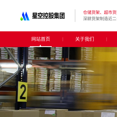
星
空
体
仓储货架、超市货
育
深耕货架制造近二
科
技
有
限
网站首页
关于我们
公
司-
仓
储
货
架|
超
市
货
架|
重
型
货
架
制
造
商-