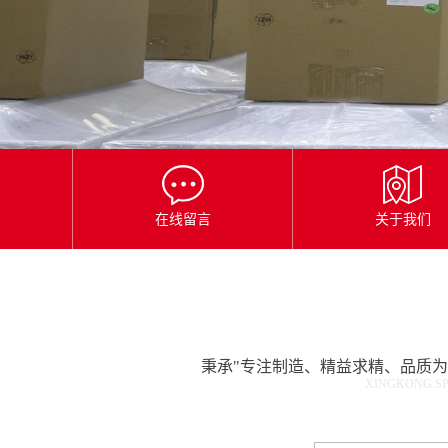
星
空
平
台
官
网
在线留言
关于我们
秉承"专注制造、精益求精、品质
XINGKONG SP