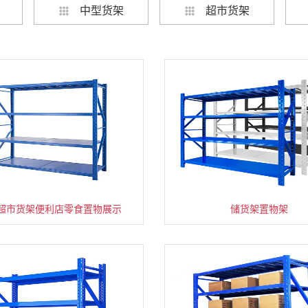
中型货架
超市货架
超市货架便利店零食置物展示
速装货架多层置物架
超市零食储物架快递货物
储货架置物架