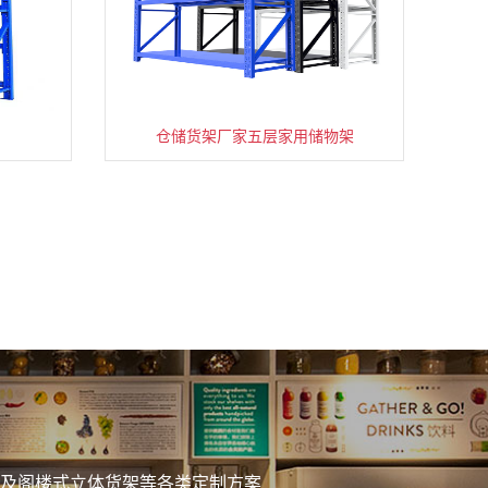
仓储货架厂家五层家用储物架
务
及阁楼式立体货架等各类定制方案