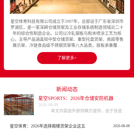
星空体育科技有限公司成立于2007年，总部设于广东省深圳市
罗湖区，是一家深耕仓储货架及工业存储系统制造领域近二十
年的综合性制造企业。公司以冷轧钢板与粉末喷涂工艺为核
心，主导产品涵盖轻中型仓储货架、重型托盘货架、商超零售
展示架、冷链食品级不锈钢货架等八大品类，层板承重覆盖
150至3000kg，产品出口欧美、东南亚、中东等区域市场，已
与国内外超过300家企业建立长期合作关系。星空平台官网提
了解更多+
供完整的产品展示与在线咨询服务...
新闻动态
星空SPORTS：2026年仓储安防机器
2026-08-08
本文内容由外部供稿方提供，由于信息的复杂性与时效性，本网站不能保证所有信息的绝对准确与完整，读者参考时请自行核实信息真实性，谨慎评估适用性。因参考或依赖
星空体育：2026年选择阁楼货架企业这五
2026-08-08