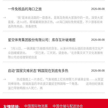
一件免税品的海口之旅
2026-08-08
“我”是来自法国的一款香水，是离岛免税大家族中的一员，深受大家
喜爱。进入8月，椰城暑期旅游正热。cdf海口国际免税城里，不少游客前来
选购免税品，准备把免
星空体育集团股份有限公司：库存互补破难题
2026-08-08
7月31日，一辆满载7万册图书的货车，从涿州市码头镇的京南图书文化产
业园缓缓驶出。 “货已发，三天到，请查收。”北京集文天下文化发展有
限公司总经理邹斌目送
启动“国家灾难状态”韩国现在到底有多热
2026-08-08
热成像图上一片赤红，气象地图上红色预警几乎铺满全境——从菜篮
到棒球场，极端高温的冲击波正蔓延至韩国每一个角落。 这场创纪录高
温已导致韩国19人死亡、两
中国国际物流展
中国仓储与配送协会
友情链接: