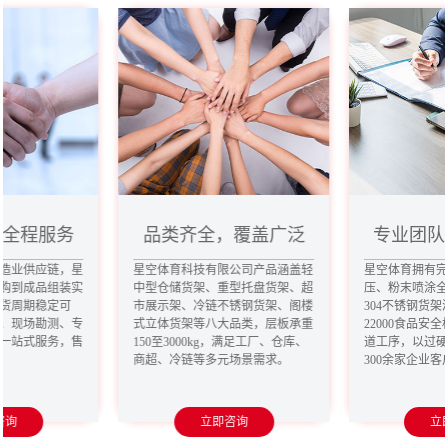
，全程服务
品类齐全，覆盖广泛
专业团队
造业供应链，星
星空体育科技有限公司产品涵盖轻
星空体育拥有
购到成品组装实
中型仓储货架、重型托盘货架、超
压、粉末喷涂
货周期稳定可
市展示架、冷链不锈钢货架、阁楼
304不锈钢货架
、现场勘测、专
式立体货架等八大品类，层板承重
22000食品安
一站式服务，售
150至3000kg，满足工厂、仓库、
道工序，以过
商超、冷链等多元场景需求。
300余家企业
咨询
立即咨询
立