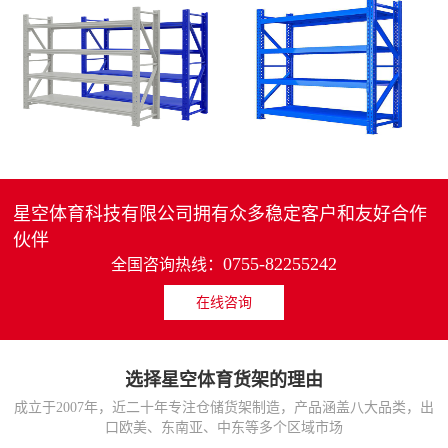
4层轻中重型货架
重型仓储货架中型可调节储物架
MORE>>
MORE>>
星空体育科技有限公司拥有众多稳定客户和友好合作
伙伴
0755-82255242
全国咨询热线：
在线咨询
货架仓库用仓储置物架
仓储货架厂家五层家用储物架
MORE>>
MORE>>
选择星空体育货架的理由
成立于2007年，近二十年专注仓储货架制造，产品涵盖八大品类，出
口欧美、东南亚、中东等多个区域市场