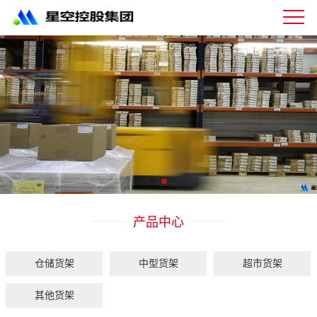
星
空
体
育
科
技
有
限
公
司-
仓
储
货
架|
产品中心
超
市
货
架|
仓储货架
中型货架
超市货架
重
型
其他货架
货
架