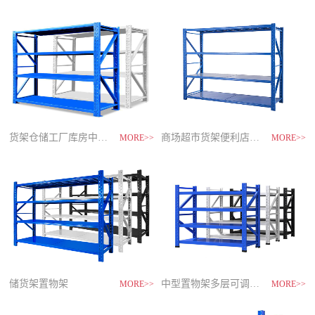
制
造
商-
星
空
平
台
官
网
货架仓储工厂库房中型储物架
家用货架置物架多层阳台收纳
速装货架多层置物架
商场超市货架便利店零食置物展示
MORE>>
MORE>>
MORE>>
MORE>>
储货架置物架
超市零食储物架快递货物架
中型置物架多层可调节货架
货架仓库用仓储置物架四层展示架
MORE>>
MORE>>
MORE>>
MORE>>