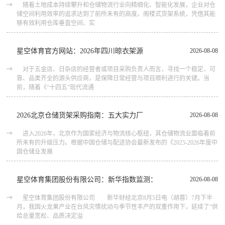
随着土地成本持续攀升和仓储物流行业向精细化、智能化发展，企业对仓
储空间利用效率的追求达到了前所未有的高度。阁楼式货架系统，凭借其能
够有效利用仓库垂直空间、实
星空体育官方网站：2026年四川晾衣架源
2026-08-08
对于五金店、日杂店的经营者或项目采购负责人而言，寻找一个稳定、可
靠、品类齐全的源头供应商，是保障日常经营与项目顺利进行的关键。当
前，随着《“十四五”现代流通
2026北京仓储货架采购指南：五大实力厂
2026-08-08
进入2026年，北京作为国家经济与物流核心枢纽，其仓储物流业面临着前
所未有的升级压力。根据中国仓储与配送协会最新发布的《2025-2026年度中
国仓储业发展
星空体育集团股份有限公司：新华指数监测：
2026-08-08
星空体育集团股份有限公司 新华财经北京8月5日电（胡蓉）7月下半
月，我国火龙果产业在台风灾情扰动与季节性丰产的双重作用下，延续了“供
给总量宽松、品质决定溢