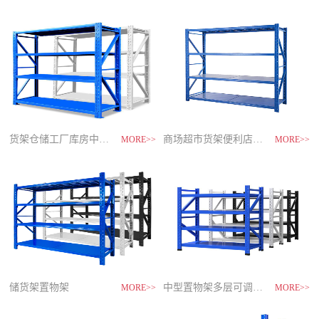
制
造
商-
星
空
平
台
官
网
货架仓储工厂库房中型储物架
家用货架置物架多层阳台收纳
速装货架多层置物架
商场超市货架便利店零食置物展示
MORE>>
MORE>>
MORE>>
MORE>>
储货架置物架
超市零食储物架快递货物架
中型置物架多层可调节货架
货架仓库用仓储置物架四层展示架
MORE>>
MORE>>
MORE>>
MORE>>