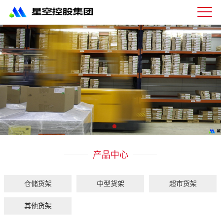
星
空
体
育
科
技
有
限
公
司-
仓
储
货
架|
产品中心
超
市
货
架|
仓储货架
中型货架
超市货架
重
型
其他货架
货
架