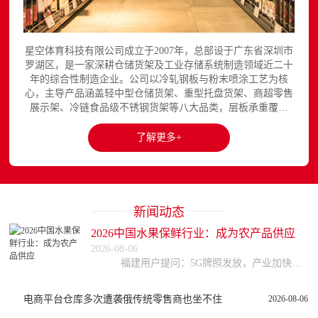
星空体育科技有限公司成立于2007年，总部设于广东省深圳市
罗湖区，是一家深耕仓储货架及工业存储系统制造领域近二十
年的综合性制造企业。公司以冷轧钢板与粉末喷涂工艺为核
心，主导产品涵盖轻中型仓储货架、重型托盘货架、商超零售
展示架、冷链食品级不锈钢货架等八大品类，层板承重覆盖
150至3000kg，产品出口欧美、东南亚、中东等区域市场，已
与国内外超过300家企业建立长期合作关系。星空平台官网提
了解更多+
供完整的产品展示与在线咨询服务...
新闻动态
2026中国水果保鲜行业：成为农产品供应
2026-08-06
福建用户提问：5G牌照发放，产业加快布局，通信设备企业的投资机会在哪里？ 四川用户提问：行业集中度不断提高，云计算企业如何准确把握行业投资机会？ 河
电商平台仓库多次遭袭俄传统零售商也坐不住
2026-08-06