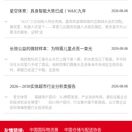
星空体育：具身智能大势已成丨WAIC九年
2026-08-06
“BAT”三位创始人同台亮相，嘉宾阵容堪称国内互联网大会的顶配。
展馆里，机器人还是个——零星几台服务机器人点缀在展区，更多是作为AI
算法的载体，证明“这
长效公益的微财样本：为特需儿童点亮一束光
2026-08-06
微财数科员工秦乐从大巴上踏下第一脚，积水就没过了鞋面。手中的
伞在大风里几乎成了摆设。他和同事们蹚着水走进珠海市自闭症互助协会
时，裤腿已经湿了半截。这是他
2026—2030实体超市行业分析类报告
2026-08-06
星空体育 福建用户提问：5G牌照发放，产业加快布局，通信设备企业
的投资机会在哪里？ 四川用户提问：行业集中度不断提高，云计算企业
如何准确把握行业投资机会
中国国际物流展
中国仓储与配送协会
友情链接: