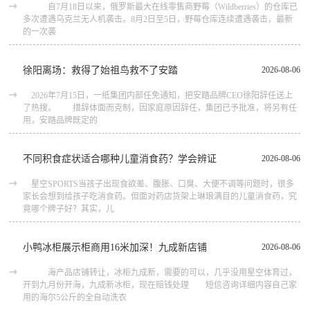
自7月18日以来，俄罗斯最大在线零售商野莓（Wildberries）的仓库已
多次遭遇乌克兰无人机袭击。8月2日至5日，野莓仓库连续遭遇袭击，最新
的一次袭
徐阳离场：救得了始祖鸟救不了安踏
2026-08-06
2026年7月15日，一纸集团内部任免通知，把安踏品牌CEO徐阳辞任送上
了热搜。 措辞体面而克制，因家庭原因辞任，集团已予批准，将另有任
用，安踏品牌既定的
不同积食症状适合哪种儿童消食药？学会辨证
2026-08-06
星空SPORTS当孩子出现食欲差、腹胀、口臭、大便不调等问题时，很多
家长会想到给孩子吃消食药。但面对药店货架上琳琅满目的儿童消食药，究
竟哪个牌子好？其实，儿
小鸭冰柜展示柜商用16米加深！九成新店铺
2026-08-06
海产品店铺转让，冰柜九成新，需要的可以，几乎没用星空体育过，
开到九月份开海，九成新冰柜，现在赔钱处理 短信咨询详细内容自己家
用的海尔5公斤的全自动洗衣