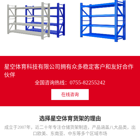
4层轻中重型货架
重型仓储货架中型可调节储物架
MORE>>
MORE>>
星空体育科技有限公司拥有众多稳定客户和友好合作
伙伴
0755-82255242
全国咨询热线：
在线咨询
货架仓库用仓储置物架
仓储货架厂家五层家用储物架
MORE>>
MORE>>
选择星空体育货架的理由
成立于2007年，近二十年专注仓储货架制造，产品涵盖八大品类，出
口欧美、东南亚、中东等多个区域市场