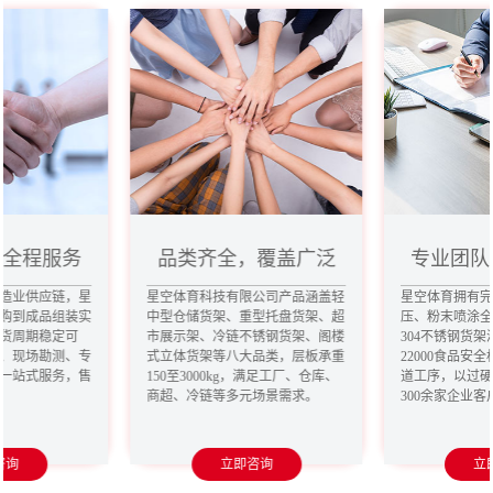
，全程服务
品类齐全，覆盖广泛
专业团队
造业供应链，星
星空体育科技有限公司产品涵盖轻
星空体育拥有
购到成品组装实
中型仓储货架、重型托盘货架、超
压、粉末喷涂
货周期稳定可
市展示架、冷链不锈钢货架、阁楼
304不锈钢货架
、现场勘测、专
式立体货架等八大品类，层板承重
22000食品安
一站式服务，售
150至3000kg，满足工厂、仓库、
道工序，以过
商超、冷链等多元场景需求。
300余家企业
咨询
立即咨询
立