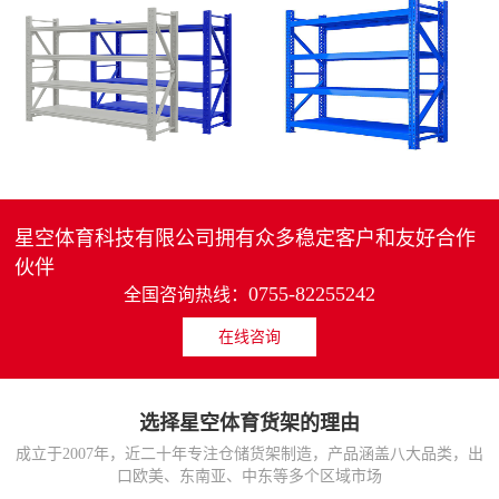
4层轻中重型货架
重型仓储货架中型可调节储物架
MORE>>
MORE>>
星空体育科技有限公司拥有众多稳定客户和友好合作
伙伴
0755-82255242
全国咨询热线：
在线咨询
货架仓库用仓储置物架
仓储货架厂家五层家用储物架
MORE>>
MORE>>
选择星空体育货架的理由
成立于2007年，近二十年专注仓储货架制造，产品涵盖八大品类，出
口欧美、东南亚、中东等多个区域市场