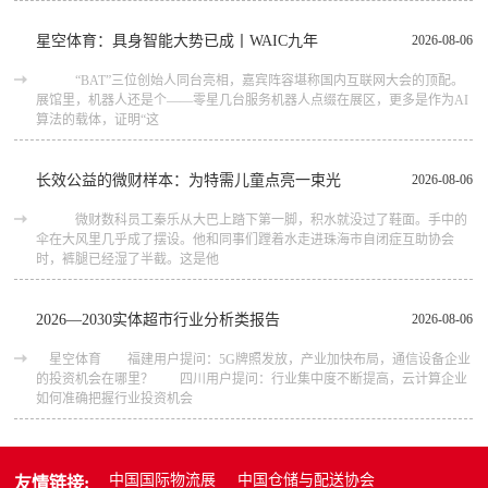
星空体育：具身智能大势已成丨WAIC九年
2026-08-06
“BAT”三位创始人同台亮相，嘉宾阵容堪称国内互联网大会的顶配。
展馆里，机器人还是个——零星几台服务机器人点缀在展区，更多是作为AI
算法的载体，证明“这
长效公益的微财样本：为特需儿童点亮一束光
2026-08-06
微财数科员工秦乐从大巴上踏下第一脚，积水就没过了鞋面。手中的
伞在大风里几乎成了摆设。他和同事们蹚着水走进珠海市自闭症互助协会
时，裤腿已经湿了半截。这是他
2026—2030实体超市行业分析类报告
2026-08-06
星空体育 福建用户提问：5G牌照发放，产业加快布局，通信设备企业
的投资机会在哪里？ 四川用户提问：行业集中度不断提高，云计算企业
如何准确把握行业投资机会
中国国际物流展
中国仓储与配送协会
友情链接: