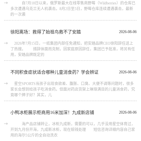
自7月18日以来，俄罗斯最大在线零售商野莓（Wildberries）的仓库已
多次遭遇乌克兰无人机袭击。8月2日至5日，野莓仓库连续遭遇袭击，最新
的一次袭
徐阳离场：救得了始祖鸟救不了安踏
2026-08-06
2026年7月15日，一纸集团内部任免通知，把安踏品牌CEO徐阳辞任送上
了热搜。 措辞体面而克制，因家庭原因辞任，集团已予批准，将另有任
用，安踏品牌既定的
不同积食症状适合哪种儿童消食药？学会辨证
2026-08-06
星空SPORTS当孩子出现食欲差、腹胀、口臭、大便不调等问题时，很多
家长会想到给孩子吃消食药。但面对药店货架上琳琅满目的儿童消食药，究
竟哪个牌子好？其实，儿
小鸭冰柜展示柜商用16米加深！九成新店铺
2026-08-06
海产品店铺转让，冰柜九成新，需要的可以，几乎没用星空体育过，
开到九月份开海，九成新冰柜，现在赔钱处理 短信咨询详细内容自己家
用的海尔5公斤的全自动洗衣