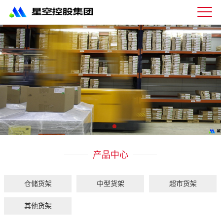
星
空
体
育
科
技
有
限
公
司-
仓
储
货
架|
产品中心
超
市
货
架|
仓储货架
中型货架
超市货架
重
型
其他货架
货
架