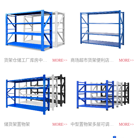
制
造
商-
星
空
平
台
官
网
货架仓储工厂库房中型储物架
家用货架置物架多层阳台收纳
速装货架多层置物架
商场超市货架便利店零食置物展示
MORE>>
MORE>>
MORE>>
MORE>>
储货架置物架
超市零食储物架快递货物架
中型置物架多层可调节货架
货架仓库用仓储置物架四层展示架
MORE>>
MORE>>
MORE>>
MORE>>