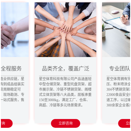
，全程服务
品类齐全，覆盖广泛
专业团队
造业供应链，星
星空体育科技有限公司产品涵盖轻
星空体育拥有
购到成品组装实
中型仓储货架、重型托盘货架、超
压、粉末喷涂
货周期稳定可
市展示架、冷链不锈钢货架、阁楼
304不锈钢货架
、现场勘测、专
式立体货架等八大品类，层板承重
22000食品安
一站式服务，售
150至3000kg，满足工厂、仓库、
道工序，以过
商超、冷链等多元场景需求。
300余家企业
咨询
立即咨询
立