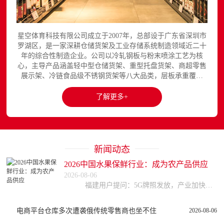
星空体育科技有限公司成立于2007年，总部设于广东省深圳市
罗湖区，是一家深耕仓储货架及工业存储系统制造领域近二十
年的综合性制造企业。公司以冷轧钢板与粉末喷涂工艺为核
心，主导产品涵盖轻中型仓储货架、重型托盘货架、商超零售
展示架、冷链食品级不锈钢货架等八大品类，层板承重覆盖
150至3000kg，产品出口欧美、东南亚、中东等区域市场，已
与国内外超过300家企业建立长期合作关系。星空平台官网提
了解更多+
供完整的产品展示与在线咨询服务...
新闻动态
2026中国水果保鲜行业：成为农产品供应
2026-08-06
福建用户提问：5G牌照发放，产业加快布局，通信设备企业的投资机会在哪里？ 四川用户提问：行业集中度不断提高，云计算企业如何准确把握行业投资机会？ 河
电商平台仓库多次遭袭俄传统零售商也坐不住
2026-08-06