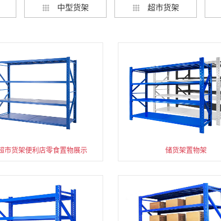
中型货架
超市货架
超市货架便利店零食置物展示
速装货架多层置物架
超市零食储物架快递货物
储货架置物架