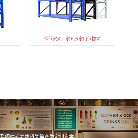
仓储货架厂家五层家用储物架
务
及阁楼式立体货架等各类定制方案