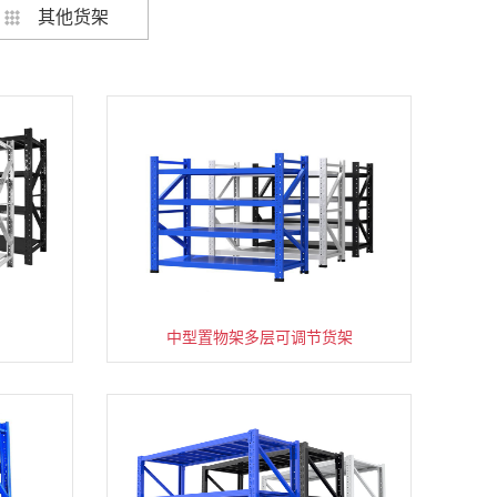
其他货架
架
货架仓库用仓储置物架四层展示架
中型置物架多层可调节货架