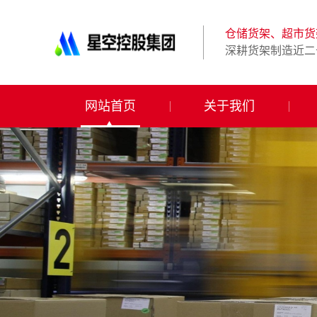
星
空
体
仓储货架、超市货
育
深耕货架制造近二
科
技
有
限
网站首页
关于我们
公
司-
仓
储
货
架|
超
市
货
架|
重
型
货
架
制
造
商-