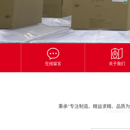
星
空
平
台
官
网
在线留言
关于我们
秉承"专注制造、精益求精、品质
XINGKONG SP