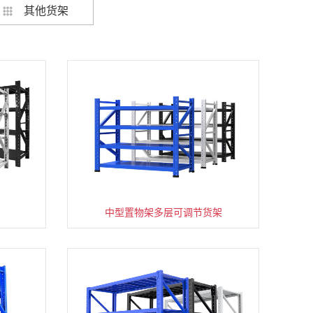
其他货架
架
货架仓库用仓储置物架四层展示架
中型置物架多层可调节货架