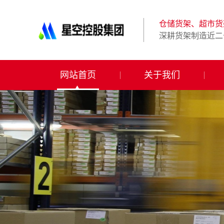
星
空
体
仓储货架、超市货
育
深耕货架制造近二
科
技
有
限
网站首页
关于我们
公
司-
仓
储
货
架|
超
市
货
架|
重
型
货
架
制
造
商-