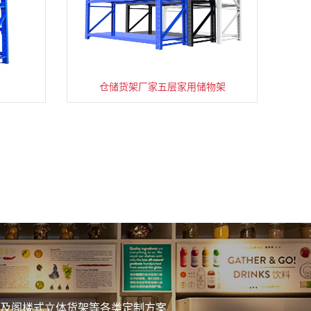
仓储货架厂家五层家用储物架
务
及阁楼式立体货架等各类定制方案