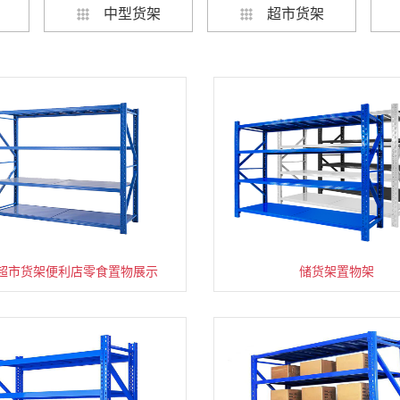
中型货架
超市货架
超市货架便利店零食置物展示
速装货架多层置物架
超市零食储物架快递货物
储货架置物架