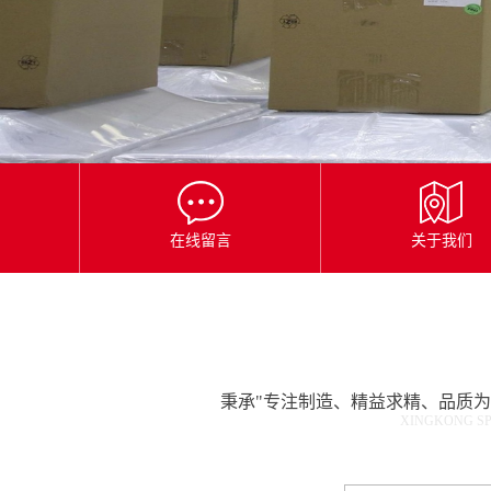
星
空
平
台
官
网
在线留言
关于我们
秉承"专注制造、精益求精、品质
XINGKONG SP