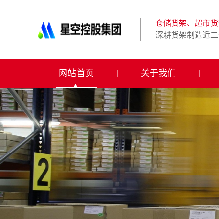
星
空
体
仓储货架、超市货
育
深耕货架制造近二
科
技
有
限
网站首页
关于我们
公
司-
仓
储
货
架|
超
市
货
架|
重
型
货
架
制
造
商-