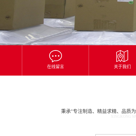
星
空
平
台
官
网
在线留言
关于我们
秉承"专注制造、精益求精、品质
XINGKONG SP