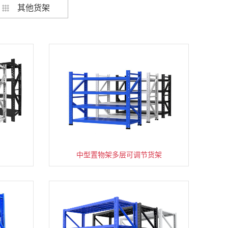
其他货架
架
货架仓库用仓储置物架四层展示架
中型置物架多层可调节货架