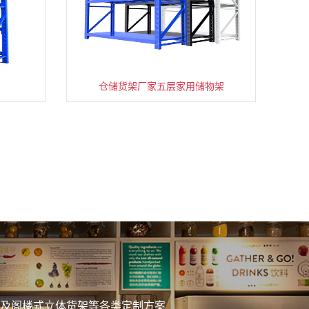
仓储货架厂家五层家用储物架
务
及阁楼式立体货架等各类定制方案