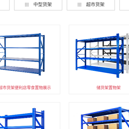
中型货架
超市货架
超市货架便利店零食置物展示
速装货架多层置物架
超市零食储物架快递货物
储货架置物架