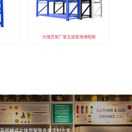
仓储货架厂家五层家用储物架
务
及阁楼式立体货架等各类定制方案