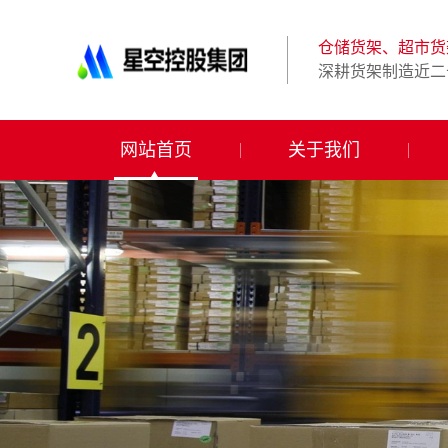
星
空
体
仓储货架、超市货
育
深耕货架制造近二
科
技
有
限
网站首页
关于我们
公
司-
仓
储
货
架|
超
市
货
架|
重
型
货
架
制
造
商-