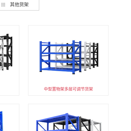
其他货架
架
货架仓库用仓储置物架四层展示架
中型置物架多层可调节货架