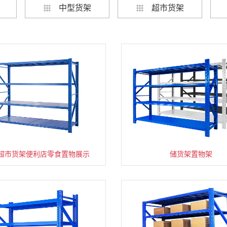
中型货架
超市货架
超市货架便利店零食置物展示
速装货架多层置物架
超市零食储物架快递货物
储货架置物架