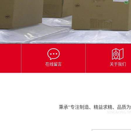
星
空
平
台
官
网
在线留言
关于我们
秉承"专注制造、精益求精、品质
XINGKONG SP