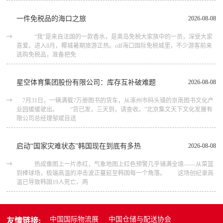
一件免税品的海口之旅
2026-08-08
“我”是来自法国的一款香水，是离岛免税大家族中的一员，深受大家
喜爱。进入8月，椰城暑期旅游正热。cdf海口国际免税城里，不少游客前来
选购免税品，准备把免
星空体育集团股份有限公司：库存互补破难题
2026-08-08
7月31日，一辆满载7万册图书的货车，从涿州市码头镇的京南图书文化产
业园缓缓驶出。 “货已发，三天到，请查收。”北京集文天下文化发展有
限公司总经理邹斌目送
启动“国家灾难状态”韩国现在到底有多热
2026-08-08
热成像图上一片赤红，气象地图上红色预警几乎铺满全境——从菜篮
到棒球场，极端高温的冲击波正蔓延至韩国每一个角落。 这场创纪录高
温已导致韩国19人死亡、两
中国国际物流展
中国仓储与配送协会
友情链接: