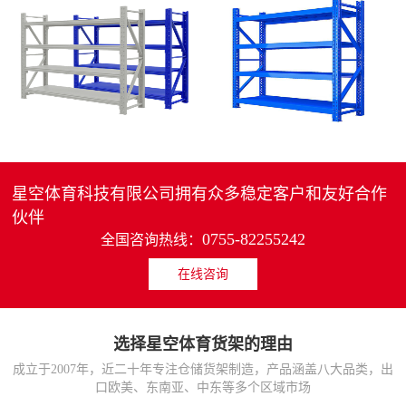
4层轻中重型货架
重型仓储货架中型可调节储物架
MORE>>
MORE>>
星空体育科技有限公司拥有众多稳定客户和友好合作
伙伴
0755-82255242
全国咨询热线：
在线咨询
货架仓库用仓储置物架
仓储货架厂家五层家用储物架
MORE>>
MORE>>
选择星空体育货架的理由
成立于2007年，近二十年专注仓储货架制造，产品涵盖八大品类，出
口欧美、东南亚、中东等多个区域市场