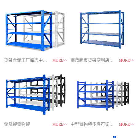
制
造
商-
星
空
平
台
官
网
货架仓储工厂库房中型储物架
家用货架置物架多层阳台收纳
速装货架多层置物架
商场超市货架便利店零食置物展示
MORE>>
MORE>>
MORE>>
MORE>>
储货架置物架
超市零食储物架快递货物架
中型置物架多层可调节货架
货架仓库用仓储置物架四层展示架
MORE>>
MORE>>
MORE>>
MORE>>