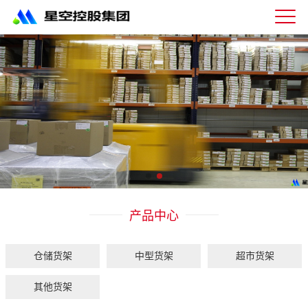
星
空
体
育
科
技
有
限
公
司-
仓
储
货
架|
产品中心
超
市
货
架|
仓储货架
中型货架
超市货架
重
型
其他货架
货
架