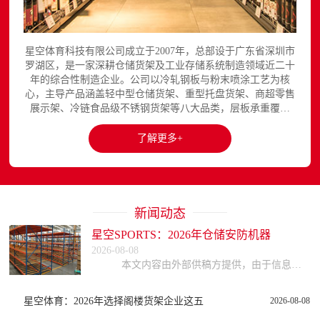
星空体育科技有限公司成立于2007年，总部设于广东省深圳市
罗湖区，是一家深耕仓储货架及工业存储系统制造领域近二十
年的综合性制造企业。公司以冷轧钢板与粉末喷涂工艺为核
心，主导产品涵盖轻中型仓储货架、重型托盘货架、商超零售
展示架、冷链食品级不锈钢货架等八大品类，层板承重覆盖
150至3000kg，产品出口欧美、东南亚、中东等区域市场，已
与国内外超过300家企业建立长期合作关系。星空平台官网提
了解更多+
供完整的产品展示与在线咨询服务...
新闻动态
星空SPORTS：2026年仓储安防机器
2026-08-08
本文内容由外部供稿方提供，由于信息的复杂性与时效性，本网站不能保证所有信息的绝对准确与完整，读者参考时请自行核实信息真实性，谨慎评估适用性。因参考或依赖
星空体育：2026年选择阁楼货架企业这五
2026-08-08