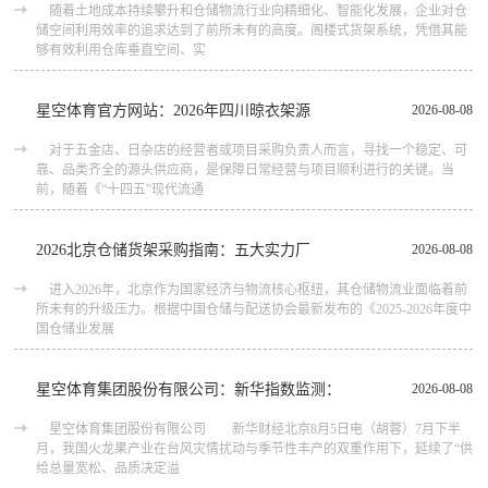
随着土地成本持续攀升和仓储物流行业向精细化、智能化发展，企业对仓
储空间利用效率的追求达到了前所未有的高度。阁楼式货架系统，凭借其能
够有效利用仓库垂直空间、实
星空体育官方网站：2026年四川晾衣架源
2026-08-08
对于五金店、日杂店的经营者或项目采购负责人而言，寻找一个稳定、可
靠、品类齐全的源头供应商，是保障日常经营与项目顺利进行的关键。当
前，随着《“十四五”现代流通
2026北京仓储货架采购指南：五大实力厂
2026-08-08
进入2026年，北京作为国家经济与物流核心枢纽，其仓储物流业面临着前
所未有的升级压力。根据中国仓储与配送协会最新发布的《2025-2026年度中
国仓储业发展
星空体育集团股份有限公司：新华指数监测：
2026-08-08
星空体育集团股份有限公司 新华财经北京8月5日电（胡蓉）7月下半
月，我国火龙果产业在台风灾情扰动与季节性丰产的双重作用下，延续了“供
给总量宽松、品质决定溢