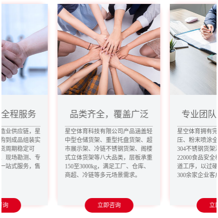
，全程服务
品类齐全，覆盖广泛
专业团队
造业供应链，星
星空体育科技有限公司产品涵盖轻
星空体育拥有
购到成品组装实
中型仓储货架、重型托盘货架、超
压、粉末喷涂
货周期稳定可
市展示架、冷链不锈钢货架、阁楼
304不锈钢货架
、现场勘测、专
式立体货架等八大品类，层板承重
22000食品安
一站式服务，售
150至3000kg，满足工厂、仓库、
道工序，以过
商超、冷链等多元场景需求。
300余家企业
咨询
立即咨询
立