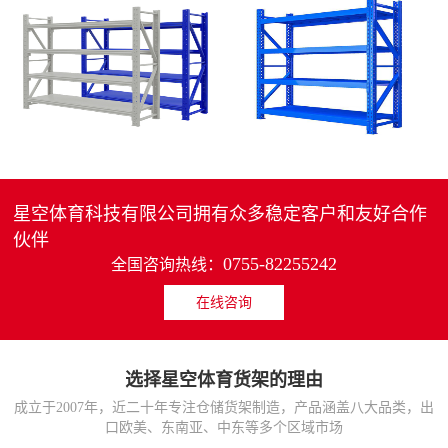
4层轻中重型货架
重型仓储货架中型可调节储物架
MORE>>
MORE>>
星空体育科技有限公司拥有众多稳定客户和友好合作
伙伴
0755-82255242
全国咨询热线：
在线咨询
货架仓库用仓储置物架
仓储货架厂家五层家用储物架
MORE>>
MORE>>
选择星空体育货架的理由
成立于2007年，近二十年专注仓储货架制造，产品涵盖八大品类，出
口欧美、东南亚、中东等多个区域市场