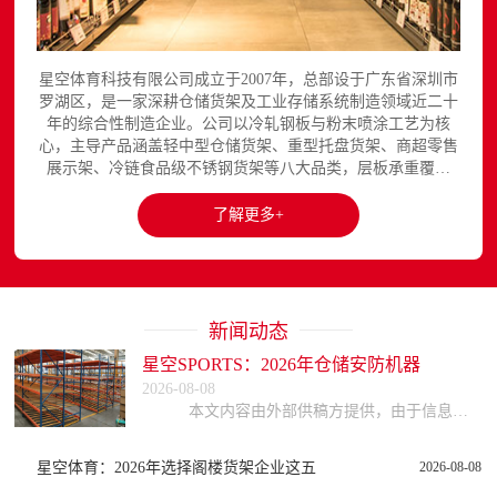
星空体育科技有限公司成立于2007年，总部设于广东省深圳市
罗湖区，是一家深耕仓储货架及工业存储系统制造领域近二十
年的综合性制造企业。公司以冷轧钢板与粉末喷涂工艺为核
心，主导产品涵盖轻中型仓储货架、重型托盘货架、商超零售
展示架、冷链食品级不锈钢货架等八大品类，层板承重覆盖
150至3000kg，产品出口欧美、东南亚、中东等区域市场，已
与国内外超过300家企业建立长期合作关系。星空平台官网提
了解更多+
供完整的产品展示与在线咨询服务...
新闻动态
星空SPORTS：2026年仓储安防机器
2026-08-08
本文内容由外部供稿方提供，由于信息的复杂性与时效性，本网站不能保证所有信息的绝对准确与完整，读者参考时请自行核实信息真实性，谨慎评估适用性。因参考或依赖
星空体育：2026年选择阁楼货架企业这五
2026-08-08