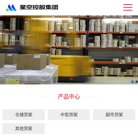
星
空
体
育
科
技
有
限
公
司-
仓
储
货
架|
产品中心
超
市
货
架|
仓储货架
中型货架
超市货架
重
型
其他货架
货
架