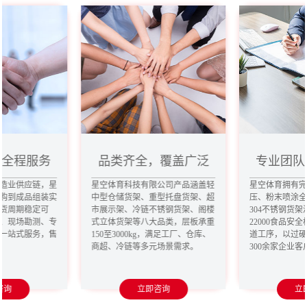
，全程服务
品类齐全，覆盖广泛
专业团队
造业供应链，星
星空体育科技有限公司产品涵盖轻
星空体育拥有
购到成品组装实
中型仓储货架、重型托盘货架、超
压、粉末喷涂
货周期稳定可
市展示架、冷链不锈钢货架、阁楼
304不锈钢货架
、现场勘测、专
式立体货架等八大品类，层板承重
22000食品安
一站式服务，售
150至3000kg，满足工厂、仓库、
道工序，以过
商超、冷链等多元场景需求。
300余家企业
咨询
立即咨询
立