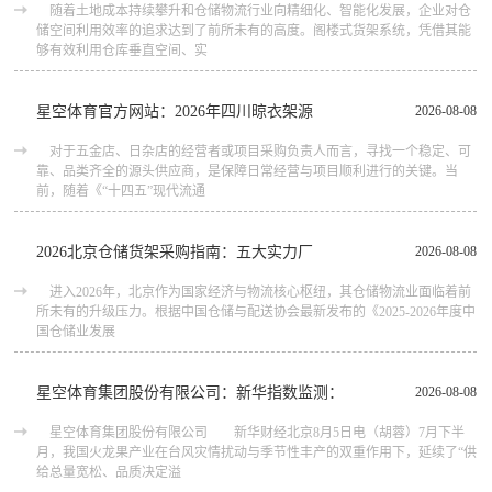
随着土地成本持续攀升和仓储物流行业向精细化、智能化发展，企业对仓
储空间利用效率的追求达到了前所未有的高度。阁楼式货架系统，凭借其能
够有效利用仓库垂直空间、实
星空体育官方网站：2026年四川晾衣架源
2026-08-08
对于五金店、日杂店的经营者或项目采购负责人而言，寻找一个稳定、可
靠、品类齐全的源头供应商，是保障日常经营与项目顺利进行的关键。当
前，随着《“十四五”现代流通
2026北京仓储货架采购指南：五大实力厂
2026-08-08
进入2026年，北京作为国家经济与物流核心枢纽，其仓储物流业面临着前
所未有的升级压力。根据中国仓储与配送协会最新发布的《2025-2026年度中
国仓储业发展
星空体育集团股份有限公司：新华指数监测：
2026-08-08
星空体育集团股份有限公司 新华财经北京8月5日电（胡蓉）7月下半
月，我国火龙果产业在台风灾情扰动与季节性丰产的双重作用下，延续了“供
给总量宽松、品质决定溢