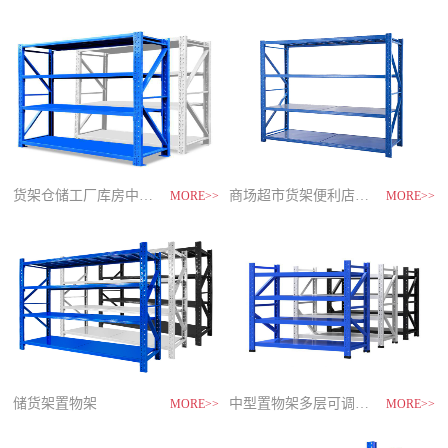
制
造
商-
星
空
平
台
官
网
货架仓储工厂库房中型储物架
家用货架置物架多层阳台收纳
速装货架多层置物架
商场超市货架便利店零食置物展示
MORE>>
MORE>>
MORE>>
MORE>>
储货架置物架
超市零食储物架快递货物架
中型置物架多层可调节货架
货架仓库用仓储置物架四层展示架
MORE>>
MORE>>
MORE>>
MORE>>