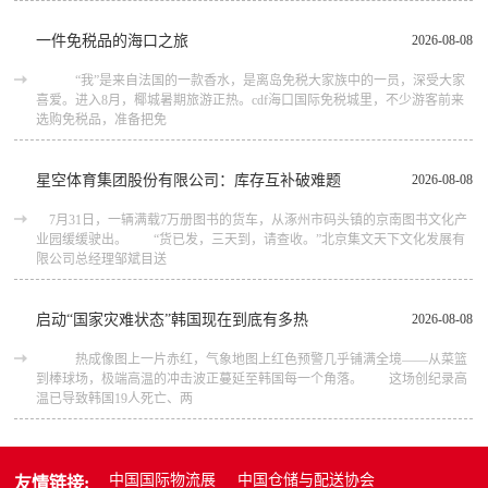
一件免税品的海口之旅
2026-08-08
“我”是来自法国的一款香水，是离岛免税大家族中的一员，深受大家
喜爱。进入8月，椰城暑期旅游正热。cdf海口国际免税城里，不少游客前来
选购免税品，准备把免
星空体育集团股份有限公司：库存互补破难题
2026-08-08
7月31日，一辆满载7万册图书的货车，从涿州市码头镇的京南图书文化产
业园缓缓驶出。 “货已发，三天到，请查收。”北京集文天下文化发展有
限公司总经理邹斌目送
启动“国家灾难状态”韩国现在到底有多热
2026-08-08
热成像图上一片赤红，气象地图上红色预警几乎铺满全境——从菜篮
到棒球场，极端高温的冲击波正蔓延至韩国每一个角落。 这场创纪录高
温已导致韩国19人死亡、两
中国国际物流展
中国仓储与配送协会
友情链接: