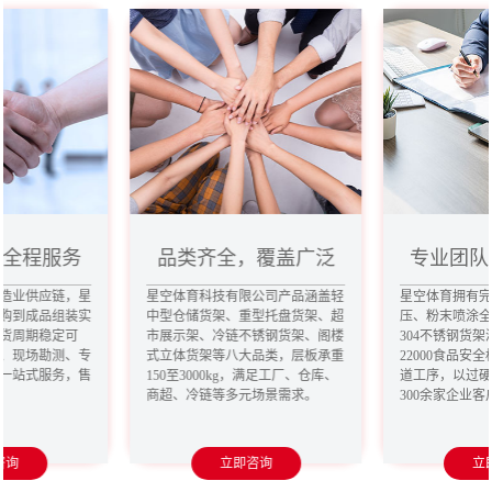
，全程服务
品类齐全，覆盖广泛
专业团队
造业供应链，星
星空体育科技有限公司产品涵盖轻
星空体育拥有
购到成品组装实
中型仓储货架、重型托盘货架、超
压、粉末喷涂
货周期稳定可
市展示架、冷链不锈钢货架、阁楼
304不锈钢货架
、现场勘测、专
式立体货架等八大品类，层板承重
22000食品安
一站式服务，售
150至3000kg，满足工厂、仓库、
道工序，以过
商超、冷链等多元场景需求。
300余家企业
咨询
立即咨询
立