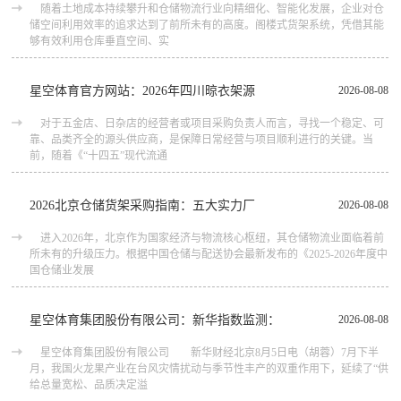
随着土地成本持续攀升和仓储物流行业向精细化、智能化发展，企业对仓
储空间利用效率的追求达到了前所未有的高度。阁楼式货架系统，凭借其能
够有效利用仓库垂直空间、实
星空体育官方网站：2026年四川晾衣架源
2026-08-08
对于五金店、日杂店的经营者或项目采购负责人而言，寻找一个稳定、可
靠、品类齐全的源头供应商，是保障日常经营与项目顺利进行的关键。当
前，随着《“十四五”现代流通
2026北京仓储货架采购指南：五大实力厂
2026-08-08
进入2026年，北京作为国家经济与物流核心枢纽，其仓储物流业面临着前
所未有的升级压力。根据中国仓储与配送协会最新发布的《2025-2026年度中
国仓储业发展
星空体育集团股份有限公司：新华指数监测：
2026-08-08
星空体育集团股份有限公司 新华财经北京8月5日电（胡蓉）7月下半
月，我国火龙果产业在台风灾情扰动与季节性丰产的双重作用下，延续了“供
给总量宽松、品质决定溢