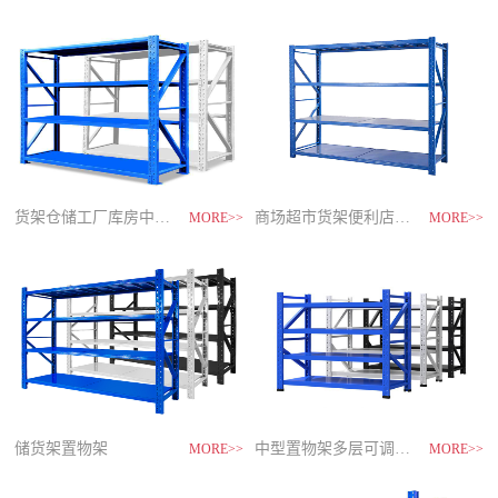
制
造
商-
星
空
平
台
官
网
货架仓储工厂库房中型储物架
家用货架置物架多层阳台收纳
速装货架多层置物架
商场超市货架便利店零食置物展示
MORE>>
MORE>>
MORE>>
MORE>>
储货架置物架
超市零食储物架快递货物架
中型置物架多层可调节货架
货架仓库用仓储置物架四层展示架
MORE>>
MORE>>
MORE>>
MORE>>