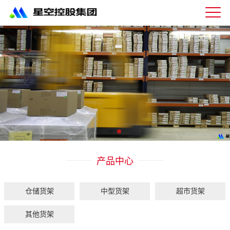
星
空
体
育
科
技
有
限
公
司-
仓
储
货
架|
产品中心
超
市
货
架|
仓储货架
中型货架
超市货架
重
型
其他货架
货
架