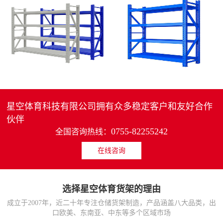
4层轻中重型货架
重型仓储货架中型可调节储物架
MORE>>
MORE>>
星空体育科技有限公司拥有众多稳定客户和友好合作
伙伴
0755-82255242
全国咨询热线：
在线咨询
货架仓库用仓储置物架
仓储货架厂家五层家用储物架
MORE>>
MORE>>
选择星空体育货架的理由
成立于2007年，近二十年专注仓储货架制造，产品涵盖八大品类，出
口欧美、东南亚、中东等多个区域市场