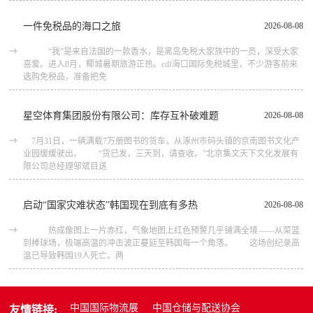
一件免税品的海口之旅
2026-08-08
“我”是来自法国的一款香水，是离岛免税大家族中的一员，深受大家
喜爱。进入8月，椰城暑期旅游正热。cdf海口国际免税城里，不少游客前来
选购免税品，准备把免
星空体育集团股份有限公司：库存互补破难题
2026-08-08
7月31日，一辆满载7万册图书的货车，从涿州市码头镇的京南图书文化产
业园缓缓驶出。 “货已发，三天到，请查收。”北京集文天下文化发展有
限公司总经理邹斌目送
启动“国家灾难状态”韩国现在到底有多热
2026-08-08
热成像图上一片赤红，气象地图上红色预警几乎铺满全境——从菜篮
到棒球场，极端高温的冲击波正蔓延至韩国每一个角落。 这场创纪录高
温已导致韩国19人死亡、两
中国国际物流展
中国仓储与配送协会
友情链接: