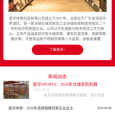
星空体育科技有限公司成立于2007年，总部设于广东省深圳市
罗湖区，是一家深耕仓储货架及工业存储系统制造领域近二十
年的综合性制造企业。公司以冷轧钢板与粉末喷涂工艺为核
心，主导产品涵盖轻中型仓储货架、重型托盘货架、商超零售
展示架、冷链食品级不锈钢货架等八大品类，层板承重覆盖
150至3000kg，产品出口欧美、东南亚、中东等区域市场，已
与国内外超过300家企业建立长期合作关系。星空平台官网提
了解更多+
供完整的产品展示与在线咨询服务...
新闻动态
星空SPORTS：2026年仓储安防机器
2026-08-08
本文内容由外部供稿方提供，由于信息的复杂性与时效性，本网站不能保证所有信息的绝对准确与完整，读者参考时请自行核实信息真实性，谨慎评估适用性。因参考或依赖
星空体育：2026年选择阁楼货架企业这五
2026-08-08