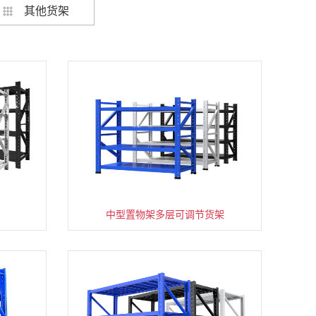
其他货架
架
货架仓库用仓储置物架四层展示架
中型置物架多层可调节货架