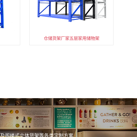
仓储货架厂家五层家用储物架
务
及阁楼式立体货架等各类定制方案