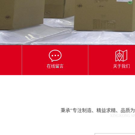
星
空
平
台
官
网
在线留言
关于我们
秉承"专注制造、精益求精、品质
XINGKONG SP