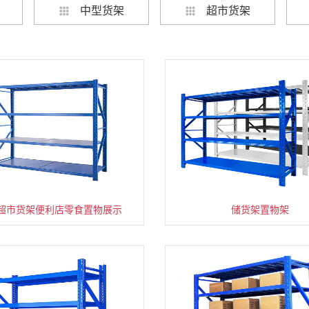
中型货架
超市货架
超市货架便利店零食置物展示
速装货架多层置物架
超市零食储物架快递货物
储货架置物架