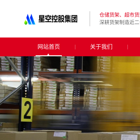
星
空
体
仓储货架、超市货
育
深耕货架制造近二
科
技
有
限
网站首页
关于我们
公
司-
仓
储
货
架|
超
市
货
架|
重
型
货
架
制
造
商-