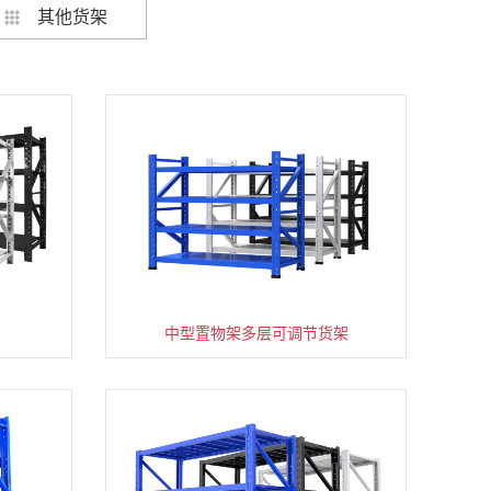
其他货架
架
货架仓库用仓储置物架四层展示架
中型置物架多层可调节货架