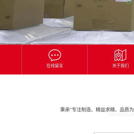
星
空
平
台
官
网
在线留言
关于我们
秉承"专注制造、精益求精、品质
XINGKONG SP