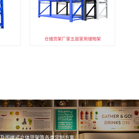
仓储货架厂家五层家用储物架
务
及阁楼式立体货架等各类定制方案