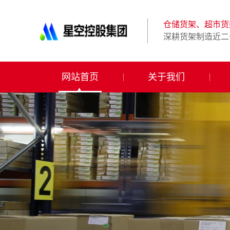
星
空
体
仓储货架、超市货
育
深耕货架制造近二
科
技
有
限
网站首页
关于我们
公
司-
仓
储
货
架|
超
市
货
架|
重
型
货
架
制
造
商-