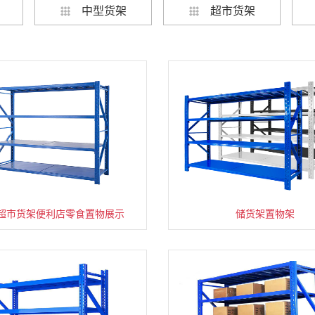
中型货架
超市货架
超市货架便利店零食置物展示
速装货架多层置物架
超市零食储物架快递货物
储货架置物架