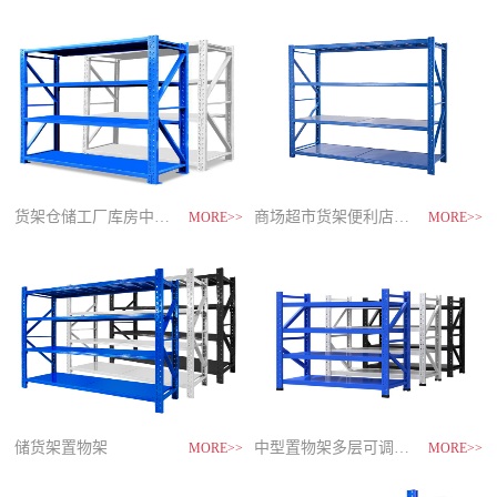
制
造
商-
星
空
平
台
官
网
货架仓储工厂库房中型储物架
家用货架置物架多层阳台收纳
速装货架多层置物架
商场超市货架便利店零食置物展示
MORE>>
MORE>>
MORE>>
MORE>>
储货架置物架
超市零食储物架快递货物架
中型置物架多层可调节货架
货架仓库用仓储置物架四层展示架
MORE>>
MORE>>
MORE>>
MORE>>