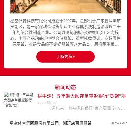
星空体育科技有限公司成立于2007年，总部设于广东省深圳市
罗湖区，是一家深耕仓储货架及工业存储系统制造领域近二十
年的综合性制造企业。公司以冷轧钢板与粉末喷涂工艺为核
心，主导产品涵盖轻中型仓储货架、重型托盘货架、商超零售
展示架、冷链食品级不锈钢货架等八大品类，层板承重覆盖
150至3000kg，产品出口欧美、东南亚、中东等区域市场，已
与国内外超过300家企业建立长期合作关系。星空平台官网提
了解更多+
供完整的产品展示与在线咨询服务...
新闻动态
拼手速！五年期大额存单重返银行“货架”部
2026-08-07
7月以来，曾被多数银行“束之高阁”的五年期大额存单重回大众视野，引发不少储户关注。据券商中国记者梳理，目前，中、农、工、建等四大国有行以及部分股份行均已
星空体育集团股份有限公司：潮玩店百货货架
2026-08-07