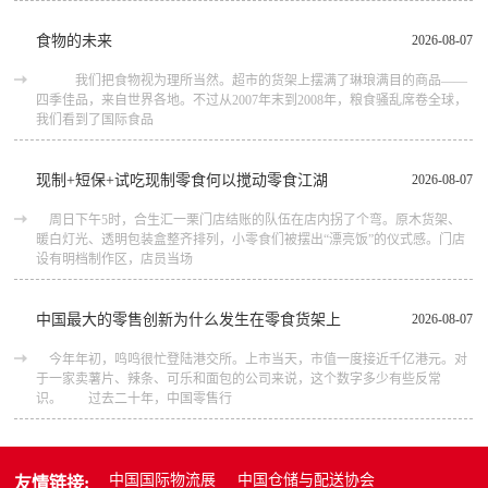
食物的未来
2026-08-07
我们把食物视为理所当然。超市的货架上摆满了琳琅满目的商品――
四季佳品，来自世界各地。不过从2007年末到2008年，粮食骚乱席卷全球，
我们看到了国际食品
现制+短保+试吃现制零食何以搅动零食江湖
2026-08-07
周日下午5时，合生汇一栗门店结账的队伍在店内拐了个弯。原木货架、
暖白灯光、透明包装盒整齐排列，小零食们被摆出“漂亮饭”的仪式感。门店
设有明档制作区，店员当场
中国最大的零售创新为什么发生在零食货架上
2026-08-07
今年年初，鸣鸣很忙登陆港交所。上市当天，市值一度接近千亿港元。对
于一家卖薯片、辣条、可乐和面包的公司来说，这个数字多少有些反常
识。 过去二十年，中国零售行
中国国际物流展
中国仓储与配送协会
友情链接: