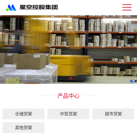
星
空
体
育
科
技
有
限
公
司-
仓
储
货
架|
产品中心
超
市
货
架|
仓储货架
中型货架
超市货架
重
型
其他货架
货
架