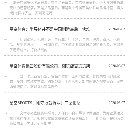
潮玩店同质化困局根源：有货品无审美，有陈列无标签。绝大多数普通潮
玩店的经营通病，不是货品落后，而是缺少专属审美体系与品牌标签，陷入
“看似样样齐全、实则毫无特
星空体育：半导体并不是中国制造最后一块难
2026-08-07
比如钢笔，机械手表，自行车，行李箱，包包，服装，香水，化妆
品，甚至瓶装水.... 长期以来，中国的企业做高端品牌的能力差，更习惯
了走降成本，打价格战的
星空体育集团股份有限公司：潮玩店百货货架
2026-08-07
当下潮玩百货行业，货品同质化、上新同质化、装修同质化已成常
态。多数门店款式丰富、铺货饱满、上新频繁，却依旧缺乏视觉亮点、没有
场景记忆点、难以撬动审美溢价
星空SPORTS：刚夺冠就拆队？广厦把胡
2026-08-07
文章参考官媒资料撰写，无任何不良引导请理性阅读，为阅读通顺文
章可能存在润色，如有侵权或文章错误请私信指出！ 胡金秋可是CBA最
顶级的本土内线，如今却被