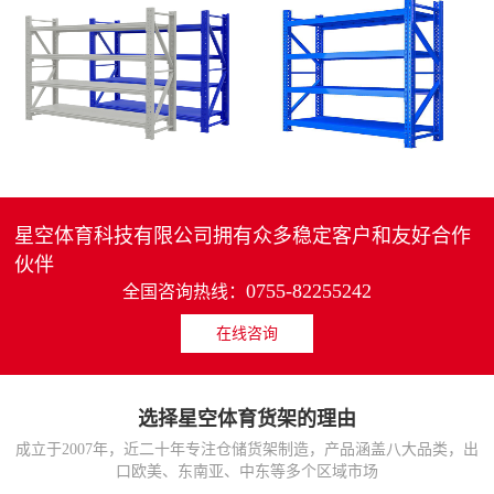
4层轻中重型货架
重型仓储货架中型可调节储物架
MORE>>
MORE>>
星空体育科技有限公司拥有众多稳定客户和友好合作
伙伴
0755-82255242
全国咨询热线：
在线咨询
货架仓库用仓储置物架
仓储货架厂家五层家用储物架
MORE>>
MORE>>
选择星空体育货架的理由
成立于2007年，近二十年专注仓储货架制造，产品涵盖八大品类，出
口欧美、东南亚、中东等多个区域市场