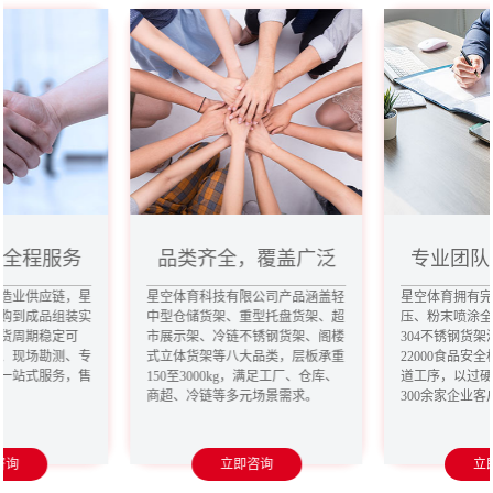
，全程服务
品类齐全，覆盖广泛
专业团队
造业供应链，星
星空体育科技有限公司产品涵盖轻
星空体育拥有
购到成品组装实
中型仓储货架、重型托盘货架、超
压、粉末喷涂
货周期稳定可
市展示架、冷链不锈钢货架、阁楼
304不锈钢货架
、现场勘测、专
式立体货架等八大品类，层板承重
22000食品安
一站式服务，售
150至3000kg，满足工厂、仓库、
道工序，以过
商超、冷链等多元场景需求。
300余家企业
咨询
立即咨询
立