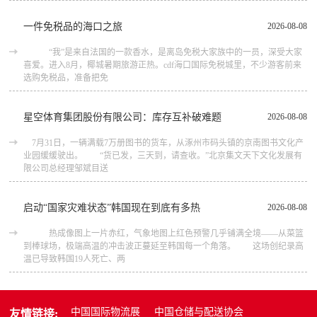
一件免税品的海口之旅
2026-08-08
“我”是来自法国的一款香水，是离岛免税大家族中的一员，深受大家
喜爱。进入8月，椰城暑期旅游正热。cdf海口国际免税城里，不少游客前来
选购免税品，准备把免
星空体育集团股份有限公司：库存互补破难题
2026-08-08
7月31日，一辆满载7万册图书的货车，从涿州市码头镇的京南图书文化产
业园缓缓驶出。 “货已发，三天到，请查收。”北京集文天下文化发展有
限公司总经理邹斌目送
启动“国家灾难状态”韩国现在到底有多热
2026-08-08
热成像图上一片赤红，气象地图上红色预警几乎铺满全境——从菜篮
到棒球场，极端高温的冲击波正蔓延至韩国每一个角落。 这场创纪录高
温已导致韩国19人死亡、两
中国国际物流展
中国仓储与配送协会
友情链接: