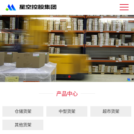
星
空
体
育
科
技
有
限
公
司-
仓
储
货
架|
产品中心
超
市
货
架|
仓储货架
中型货架
超市货架
重
型
其他货架
货
架