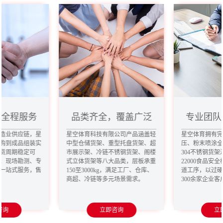
，全程服务
品类齐全，覆盖广泛
专业团队
造业供应链，星
星空体育科技有限公司产品涵盖轻
星空体育拥有
购到成品组装实
中型仓储货架、重型托盘货架、超
压、粉末喷涂
货周期稳定可
市展示架、冷链不锈钢货架、阁楼
304不锈钢货架
、现场勘测、专
式立体货架等八大品类，层板承重
22000食品安
一站式服务，售
150至3000kg，满足工厂、仓库、
道工序，以过
商超、冷链等多元场景需求。
300余家企业
咨询
立即咨询
立