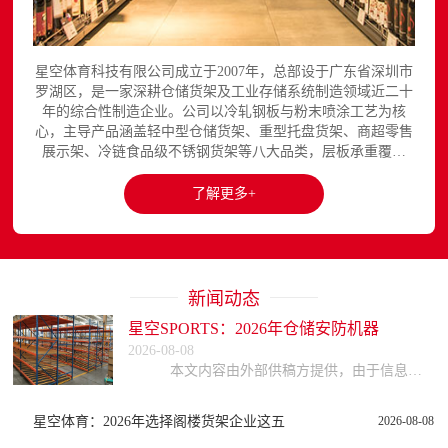
星空体育科技有限公司成立于2007年，总部设于广东省深圳市
罗湖区，是一家深耕仓储货架及工业存储系统制造领域近二十
年的综合性制造企业。公司以冷轧钢板与粉末喷涂工艺为核
心，主导产品涵盖轻中型仓储货架、重型托盘货架、商超零售
展示架、冷链食品级不锈钢货架等八大品类，层板承重覆盖
150至3000kg，产品出口欧美、东南亚、中东等区域市场，已
与国内外超过300家企业建立长期合作关系。星空平台官网提
了解更多+
供完整的产品展示与在线咨询服务...
新闻动态
星空SPORTS：2026年仓储安防机器
2026-08-08
本文内容由外部供稿方提供，由于信息的复杂性与时效性，本网站不能保证所有信息的绝对准确与完整，读者参考时请自行核实信息真实性，谨慎评估适用性。因参考或依赖
星空体育：2026年选择阁楼货架企业这五
2026-08-08