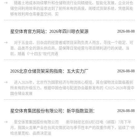
随着土地成本持续攀升和仓储物流行业向精细化、智能化发展，企业对仓
储空间利用效率的追求达到了前所未有的高度。阁楼式货架系统，凭借其能
够有效利用仓库垂直空间、实
星空体育官方网站：2026年四川晾衣架源
2026-08-08
对于五金店、日杂店的经营者或项目采购负责人而言，寻找一个稳定、可
靠、品类齐全的源头供应商，是保障日常经营与项目顺利进行的关键。当
前，随着《“十四五”现代流通
2026北京仓储货架采购指南：五大实力厂
2026-08-08
进入2026年，北京作为国家经济与物流核心枢纽，其仓储物流业面临着前
所未有的升级压力。根据中国仓储与配送协会最新发布的《2025-2026年度中
国仓储业发展
星空体育集团股份有限公司：新华指数监测：
2026-08-08
星空体育集团股份有限公司 新华财经北京8月5日电（胡蓉）7月下半
月，我国火龙果产业在台风灾情扰动与季节性丰产的双重作用下，延续了“供
给总量宽松、品质决定溢