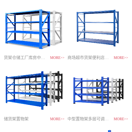
制
造
商-
星
空
平
台
官
网
货架仓储工厂库房中型储物架
家用货架置物架多层阳台收纳
速装货架多层置物架
商场超市货架便利店零食置物展示
MORE>>
MORE>>
MORE>>
MORE>>
储货架置物架
超市零食储物架快递货物架
中型置物架多层可调节货架
货架仓库用仓储置物架四层展示架
MORE>>
MORE>>
MORE>>
MORE>>