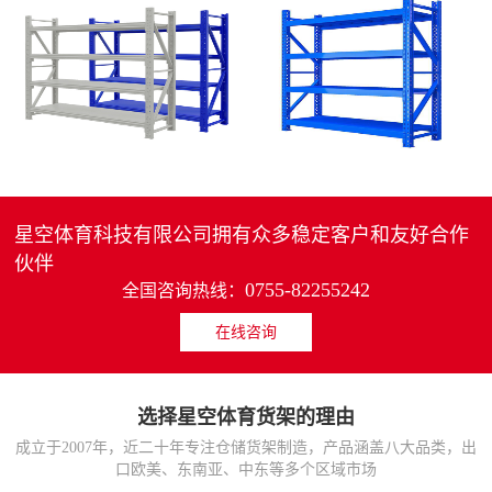
4层轻中重型货架
重型仓储货架中型可调节储物架
MORE>>
MORE>>
星空体育科技有限公司拥有众多稳定客户和友好合作
伙伴
0755-82255242
全国咨询热线：
在线咨询
货架仓库用仓储置物架
仓储货架厂家五层家用储物架
MORE>>
MORE>>
选择星空体育货架的理由
成立于2007年，近二十年专注仓储货架制造，产品涵盖八大品类，出
口欧美、东南亚、中东等多个区域市场