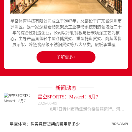
星空体育科技有限公司成立于2007年，总部设于广东省深圳市
罗湖区，是一家深耕仓储货架及工业存储系统制造领域近二十
年的综合性制造企业。公司以冷轧钢板与粉末喷涂工艺为核
心，主导产品涵盖轻中型仓储货架、重型托盘货架、商超零售
展示架、冷链食品级不锈钢货架等八大品类，层板承重覆盖
150至3000kg，产品出口欧美、东南亚、中东等区域市场，已
与国内外超过300家企业建立长期合作关系。星空平台官网提
了解更多+
供完整的产品展示与在线咨询服务...
新闻动态
星空SPORTS：Mysteel：8月7
2026-08-09
8月7日忻州市场焦炭价格偏弱运行。河北、天津部分钢厂对焦炭采购价进行第三轮下调，幅度50-55元/吨，预计今日全面落地。受煤价高位影响，焦企利润收缩，开
星空体育：购买悬臂货架的费用是多少
2026-08-09