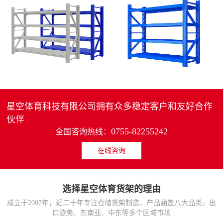
4层轻中重型货架
重型仓储货架中型可调节储物架
MORE>>
MORE>>
星空体育科技有限公司拥有众多稳定客户和友好合作
伙伴
0755-82255242
全国咨询热线：
在线咨询
货架仓库用仓储置物架
仓储货架厂家五层家用储物架
MORE>>
MORE>>
选择星空体育货架的理由
成立于2007年，近二十年专注仓储货架制造，产品涵盖八大品类，出
口欧美、东南亚、中东等多个区域市场