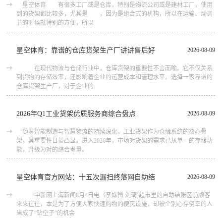
星空体育 有很多工厂或是仓库，特别是物流公司或是建材工厂，使用
到的货架都比较多，尤其是 ，因为是组合式的机构，所以在运输、动调
节的时候就特别的方便，所以
星空体育：靠谱的仓库货架生产厂讲讲售后好
2026-08-09
在现代物流与仓储行业中，仓库货架的重要性不言而喻。它不仅关系
到货物的存储效率，还影响着企业的运营成本和管理水平。选择一家靠谱的
仓库货架生产厂，对于企业的
2026年Q1工业货架优质服务商综合盘点
2026-08-09
随着智能制造与智慧物流的持续深化，工业货架作为仓储系统的核心骨
架，其重要性日益凸显。进入2026年，市场对货架的需求已从单一的存储功
能，升级为对的综合考量。
星空体育官方网站：十五次漏扫终落网自助结
2026-08-09
中新网上海新闻8月4日电（李姝徵 刘琦)超市里的自助结账区前顾客
来来往往，本是为了方便大家快速购物的便民设施，却被个别心存侥幸的人
当成了“钻空子”的机会