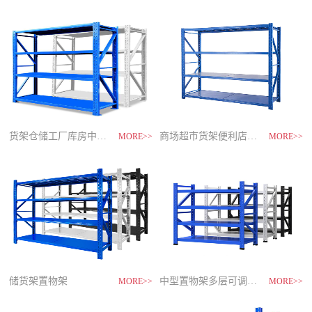
制
造
商-
星
空
平
台
官
网
货架仓储工厂库房中型储物架
家用货架置物架多层阳台收纳
速装货架多层置物架
商场超市货架便利店零食置物展示
MORE>>
MORE>>
MORE>>
MORE>>
储货架置物架
超市零食储物架快递货物架
中型置物架多层可调节货架
货架仓库用仓储置物架四层展示架
MORE>>
MORE>>
MORE>>
MORE>>