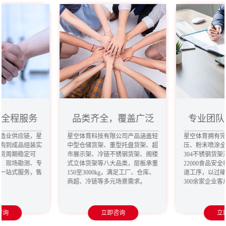
，全程服务
品类齐全，覆盖广泛
专业团队
造业供应链，星
星空体育科技有限公司产品涵盖轻
星空体育拥有
购到成品组装实
中型仓储货架、重型托盘货架、超
压、粉末喷涂
货周期稳定可
市展示架、冷链不锈钢货架、阁楼
304不锈钢货架
、现场勘测、专
式立体货架等八大品类，层板承重
22000食品安
一站式服务，售
150至3000kg，满足工厂、仓库、
道工序，以过
商超、冷链等多元场景需求。
300余家企业
咨询
立即咨询
立