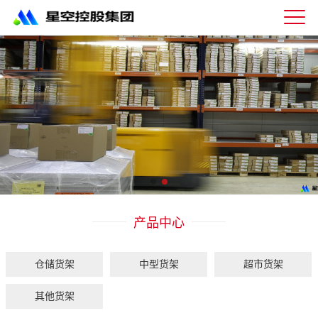
星
空
体
育
科
技
有
限
公
司-
仓
储
货
架|
产品中心
超
市
货
架|
仓储货架
中型货架
超市货架
重
型
其他货架
货
架