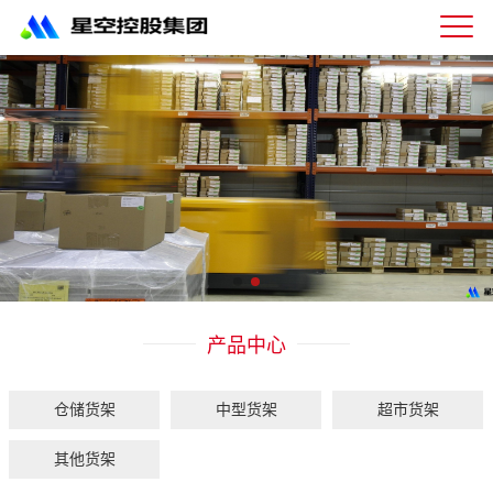
星
空
体
育
科
技
有
限
公
司-
仓
储
货
架|
产品中心
超
市
货
架|
仓储货架
中型货架
超市货架
重
型
其他货架
货
架