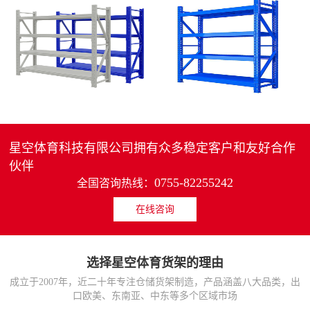
4层轻中重型货架
重型仓储货架中型可调节储物架
MORE>>
MORE>>
星空体育科技有限公司拥有众多稳定客户和友好合作
伙伴
0755-82255242
全国咨询热线：
在线咨询
货架仓库用仓储置物架
仓储货架厂家五层家用储物架
MORE>>
MORE>>
选择星空体育货架的理由
成立于2007年，近二十年专注仓储货架制造，产品涵盖八大品类，出
口欧美、东南亚、中东等多个区域市场