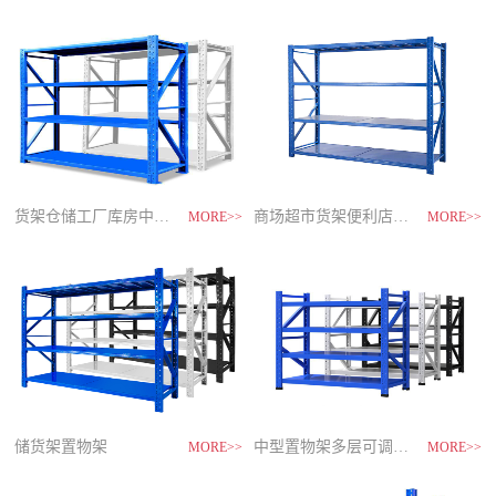
制
造
商-
星
空
平
台
官
网
货架仓储工厂库房中型储物架
家用货架置物架多层阳台收纳
速装货架多层置物架
商场超市货架便利店零食置物展示
MORE>>
MORE>>
MORE>>
MORE>>
储货架置物架
超市零食储物架快递货物架
中型置物架多层可调节货架
货架仓库用仓储置物架四层展示架
MORE>>
MORE>>
MORE>>
MORE>>