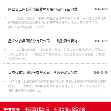
内蒙古五原县市场监管局开展肉及肉制品冷藏
2026-08-09
近期，内蒙古五原县市场监督管理局联合公安局、农科局在全县范围
内开展肉及肉制品冷藏冷冻贮存环节质量安全大排查大整治专项行动。
执法人员对辖区第三方冷库、
星空体育集团股份有限公司：告别融资难青岛
2026-08-09
●汇集4大维度、200余类涉企数据，可授权调用量超8亿条，覆盖全市
188万经营主体 ●梳理292个数据特征，构建企业信用评价模型，27家银
行将其纳入信
星空体育集团股份有限公司：从数据采集到应
2026-08-09
8月5日，上海觅蜂具身智能科技有限公司“机器人训练师”在教机器人整理
超市。 近年来，中国具身智能机器人加速进化，不断拓宽应用场景。记
者近日探访智元创新（上
中国国际物流展
中国仓储与配送协会
友情链接: