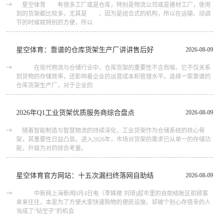
星空体育 有很多工厂或是仓库，特别是物流公司或是建材工厂，使用
到的货架都比较多，尤其是 ，因为是组合式的机构，所以在运输、动调
节的时候就特别的方便，所以
星空体育：靠谱的仓库货架生产厂讲讲售后好
2026-08-09
在现代物流与仓储行业中，仓库货架的重要性不言而喻。它不仅关系
到货物的存储效率，还影响着企业的运营成本和管理水平。选择一家靠谱的
仓库货架生产厂，对于企业的
2026年Q1工业货架优质服务商综合盘点
2026-08-09
随着智能制造与智慧物流的持续深化，工业货架作为仓储系统的核心骨
架，其重要性日益凸显。进入2026年，市场对货架的需求已从单一的存储功
能，升级为对的综合考量。
星空体育官方网站：十五次漏扫终落网自助结
2026-08-09
中新网上海新闻8月4日电（李姝徵 刘琦)超市里的自助结账区前顾客
来来往往，本是为了方便大家快速购物的便民设施，却被个别心存侥幸的人
当成了“钻空子”的机会