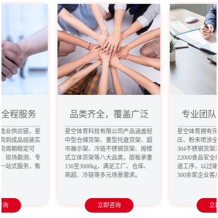
，全程服务
品类齐全，覆盖广泛
专业团队
造业供应链，星
星空体育科技有限公司产品涵盖轻
星空体育拥有
购到成品组装实
中型仓储货架、重型托盘货架、超
压、粉末喷涂
货周期稳定可
市展示架、冷链不锈钢货架、阁楼
304不锈钢货架
、现场勘测、专
式立体货架等八大品类，层板承重
22000食品安
一站式服务，售
150至3000kg，满足工厂、仓库、
道工序，以过
商超、冷链等多元场景需求。
300余家企业
咨询
立即咨询
立