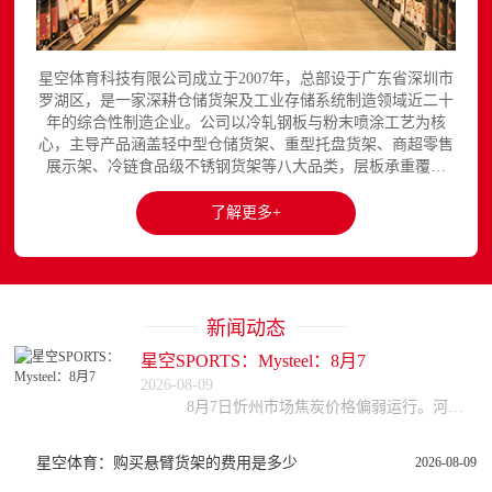
星空体育科技有限公司成立于2007年，总部设于广东省深圳市
罗湖区，是一家深耕仓储货架及工业存储系统制造领域近二十
年的综合性制造企业。公司以冷轧钢板与粉末喷涂工艺为核
心，主导产品涵盖轻中型仓储货架、重型托盘货架、商超零售
展示架、冷链食品级不锈钢货架等八大品类，层板承重覆盖
150至3000kg，产品出口欧美、东南亚、中东等区域市场，已
与国内外超过300家企业建立长期合作关系。星空平台官网提
了解更多+
供完整的产品展示与在线咨询服务...
新闻动态
星空SPORTS：Mysteel：8月7
2026-08-09
8月7日忻州市场焦炭价格偏弱运行。河北、天津部分钢厂对焦炭采购价进行第三轮下调，幅度50-55元/吨，预计今日全面落地。受煤价高位影响，焦企利润收缩，开
星空体育：购买悬臂货架的费用是多少
2026-08-09