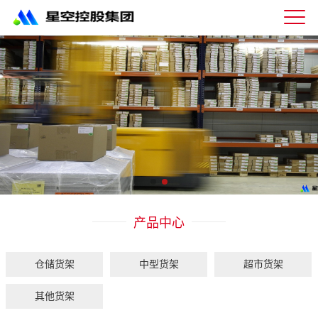
星
空
体
育
科
技
有
限
公
司-
仓
储
货
架|
产品中心
超
市
货
架|
仓储货架
中型货架
超市货架
重
型
其他货架
货
架