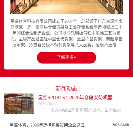
星空体育科技有限公司成立于2007年，总部设于广东省深圳市
罗湖区，是一家深耕仓储货架及工业存储系统制造领域近二十
年的综合性制造企业。公司以冷轧钢板与粉末喷涂工艺为核
心，主导产品涵盖轻中型仓储货架、重型托盘货架、商超零售
展示架、冷链食品级不锈钢货架等八大品类，层板承重覆盖
150至3000kg，产品出口欧美、东南亚、中东等区域市场，已
与国内外超过300家企业建立长期合作关系。星空平台官网提
了解更多+
供完整的产品展示与在线咨询服务...
新闻动态
星空SPORTS：2026年仓储安防机器
2026-08-08
本文内容由外部供稿方提供，由于信息的复杂性与时效性，本网站不能保证所有信息的绝对准确与完整，读者参考时请自行核实信息真实性，谨慎评估适用性。因参考或依赖
星空体育：2026年选择阁楼货架企业这五
2026-08-08