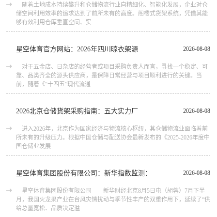
随着土地成本持续攀升和仓储物流行业向精细化、智能化发展，企业对仓
储空间利用效率的追求达到了前所未有的高度。阁楼式货架系统，凭借其能
够有效利用仓库垂直空间、实
星空体育官方网站：2026年四川晾衣架源
2026-08-08
对于五金店、日杂店的经营者或项目采购负责人而言，寻找一个稳定、可
靠、品类齐全的源头供应商，是保障日常经营与项目顺利进行的关键。当
前，随着《“十四五”现代流通
2026北京仓储货架采购指南：五大实力厂
2026-08-08
进入2026年，北京作为国家经济与物流核心枢纽，其仓储物流业面临着前
所未有的升级压力。根据中国仓储与配送协会最新发布的《2025-2026年度中
国仓储业发展
星空体育集团股份有限公司：新华指数监测：
2026-08-08
星空体育集团股份有限公司 新华财经北京8月5日电（胡蓉）7月下半
月，我国火龙果产业在台风灾情扰动与季节性丰产的双重作用下，延续了“供
给总量宽松、品质决定溢