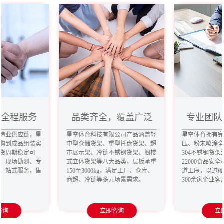
，全程服务
品类齐全，覆盖广泛
专业团队
造业供应链，星
星空体育科技有限公司产品涵盖轻
星空体育拥有
购到成品组装实
中型仓储货架、重型托盘货架、超
压、粉末喷涂
货周期稳定可
市展示架、冷链不锈钢货架、阁楼
304不锈钢货架
、现场勘测、专
式立体货架等八大品类，层板承重
22000食品安
一站式服务，售
150至3000kg，满足工厂、仓库、
道工序，以过
商超、冷链等多元场景需求。
300余家企业
咨询
立即咨询
立