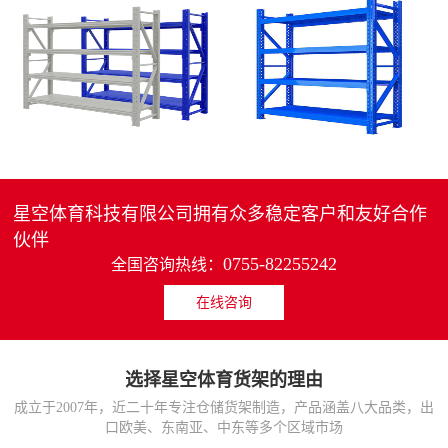
4层轻中重型货架
重型仓储货架中型可调节储物架
MORE>>
MORE>>
星空体育科技有限公司拥有众多稳定客户和友好合作
伙伴
0755-82255242
全国咨询热线：
在线咨询
货架仓库用仓储置物架
仓储货架厂家五层家用储物架
MORE>>
MORE>>
选择星空体育货架的理由
成立于2007年，近二十年专注仓储货架制造，产品涵盖八大品类，出
口欧美、东南亚、中东等多个区域市场