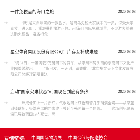
一件免税品的海口之旅
2026-08-08
“我”是来自法国的一款香水，是离岛免税大家族中的一员，深受大家
喜爱。进入8月，椰城暑期旅游正热。cdf海口国际免税城里，不少游客前来
选购免税品，准备把免
星空体育集团股份有限公司：库存互补破难题
2026-08-08
7月31日，一辆满载7万册图书的货车，从涿州市码头镇的京南图书文化产
业园缓缓驶出。 “货已发，三天到，请查收。”北京集文天下文化发展有
限公司总经理邹斌目送
启动“国家灾难状态”韩国现在到底有多热
2026-08-08
热成像图上一片赤红，气象地图上红色预警几乎铺满全境——从菜篮
到棒球场，极端高温的冲击波正蔓延至韩国每一个角落。 这场创纪录高
温已导致韩国19人死亡、两
中国国际物流展
中国仓储与配送协会
友情链接: