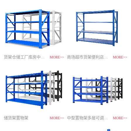
制
造
商-
星
空
平
台
官
网
货架仓储工厂库房中型储物架
家用货架置物架多层阳台收纳
速装货架多层置物架
商场超市货架便利店零食置物展示
MORE>>
MORE>>
MORE>>
MORE>>
储货架置物架
超市零食储物架快递货物架
中型置物架多层可调节货架
货架仓库用仓储置物架四层展示架
MORE>>
MORE>>
MORE>>
MORE>>