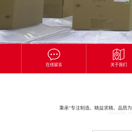
星
空
平
台
官
网
在线留言
关于我们
秉承"专注制造、精益求精、品质
XINGKONG SP