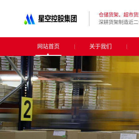
星
空
体
仓储货架、超市货
育
深耕货架制造近二
科
技
有
限
网站首页
关于我们
公
司-
仓
储
货
架|
超
市
货
架|
重
型
货
架
制
造
商-