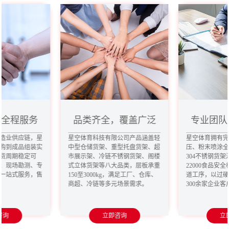
，全程服务
品类齐全，覆盖广泛
专业团队
造业供应链，星
星空体育科技有限公司产品涵盖轻
星空体育拥有
购到成品组装实
中型仓储货架、重型托盘货架、超
压、粉末喷涂
货周期稳定可
市展示架、冷链不锈钢货架、阁楼
304不锈钢货架
、现场勘测、专
式立体货架等八大品类，层板承重
22000食品安
一站式服务，售
150至3000kg，满足工厂、仓库、
道工序，以过
商超、冷链等多元场景需求。
300余家企业
咨询
立即咨询
立