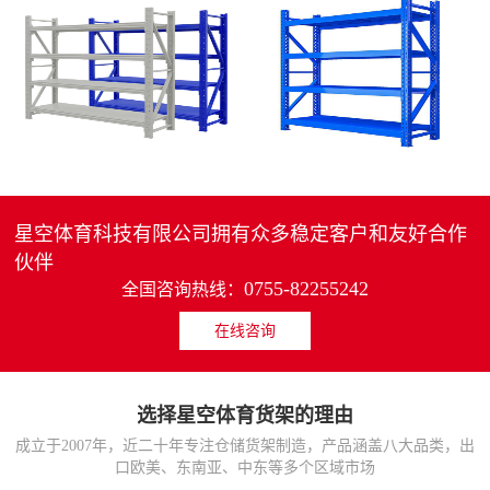
4层轻中重型货架
重型仓储货架中型可调节储物架
MORE>>
MORE>>
星空体育科技有限公司拥有众多稳定客户和友好合作
伙伴
0755-82255242
全国咨询热线：
在线咨询
货架仓库用仓储置物架
仓储货架厂家五层家用储物架
MORE>>
MORE>>
选择星空体育货架的理由
成立于2007年，近二十年专注仓储货架制造，产品涵盖八大品类，出
口欧美、东南亚、中东等多个区域市场