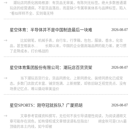
潮玩店同质化困局根源：有货品无审美，有陈列无标签。绝大多数普通潮
玩店的经营通病，不是货品落后，而是缺少专属审美体系与品牌标签，陷入
“看似样样齐全、实则毫无特
星空体育：半导体并不是中国制造最后一块难
2026-08-07
比如钢笔，机械手表，自行车，行李箱，包包，服装，香水，化妆
品，甚至瓶装水.... 长期以来，中国的企业做高端品牌的能力差，更习惯
了走降成本，打价格战的
星空体育集团股份有限公司：潮玩店百货货架
2026-08-07
当下潮玩百货行业，货品同质化、上新同质化、装修同质化已成常
态。多数门店款式丰富、铺货饱满、上新频繁，却依旧缺乏视觉亮点、没有
场景记忆点、难以撬动审美溢价
星空SPORTS：刚夺冠就拆队？广厦把胡
2026-08-07
文章参考官媒资料撰写，无任何不良引导请理性阅读，为阅读通顺文
章可能存在润色，如有侵权或文章错误请私信指出！ 胡金秋可是CBA最
顶级的本土内线，如今却被