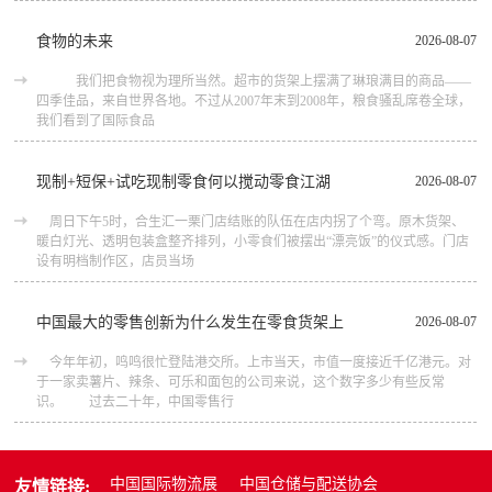
食物的未来
2026-08-07
我们把食物视为理所当然。超市的货架上摆满了琳琅满目的商品――
四季佳品，来自世界各地。不过从2007年末到2008年，粮食骚乱席卷全球，
我们看到了国际食品
现制+短保+试吃现制零食何以搅动零食江湖
2026-08-07
周日下午5时，合生汇一栗门店结账的队伍在店内拐了个弯。原木货架、
暖白灯光、透明包装盒整齐排列，小零食们被摆出“漂亮饭”的仪式感。门店
设有明档制作区，店员当场
中国最大的零售创新为什么发生在零食货架上
2026-08-07
今年年初，鸣鸣很忙登陆港交所。上市当天，市值一度接近千亿港元。对
于一家卖薯片、辣条、可乐和面包的公司来说，这个数字多少有些反常
识。 过去二十年，中国零售行
中国国际物流展
中国仓储与配送协会
友情链接: