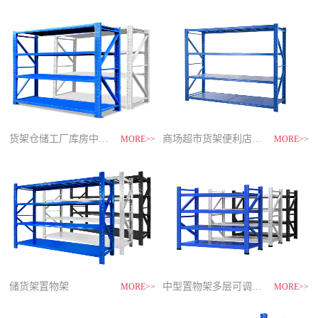
制
造
商-
星
空
平
台
官
网
货架仓储工厂库房中型储物架
家用货架置物架多层阳台收纳
速装货架多层置物架
商场超市货架便利店零食置物展示
MORE>>
MORE>>
MORE>>
MORE>>
储货架置物架
超市零食储物架快递货物架
中型置物架多层可调节货架
货架仓库用仓储置物架四层展示架
MORE>>
MORE>>
MORE>>
MORE>>