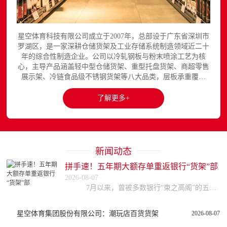
星空体育科技有限公司成立于2007年，总部设于广东省深圳市
罗湖区，是一家深耕仓储货架及工业存储系统制造领域近二十
年的综合性制造企业。公司以冷轧钢板与粉末喷涂工艺为核
心，主导产品涵盖轻中型仓储货架、重型托盘货架、商超零售
展示架、冷链食品级不锈钢货架等八大品类，层板承重覆盖
150至3000kg，产品出口欧美、东南亚、中东等区域市场，已
与国内外超过300家企业建立长期合作关系。星空平台官网提
了解更多+
供完整的产品展示与在线咨询服务...
新闻动态
拼手速！五年期大额存单重返银行“货架”部
2026-08-07
7月以来，曾被多数银行“束之高阁”的五年期大额存单重回大众视野，引发不少储户关注。据券商中国记者梳理，目前，中、农、工、建等四大国有行以及部分股份行均已
星空体育集团股份有限公司：潮玩店百货货架
2026-08-07