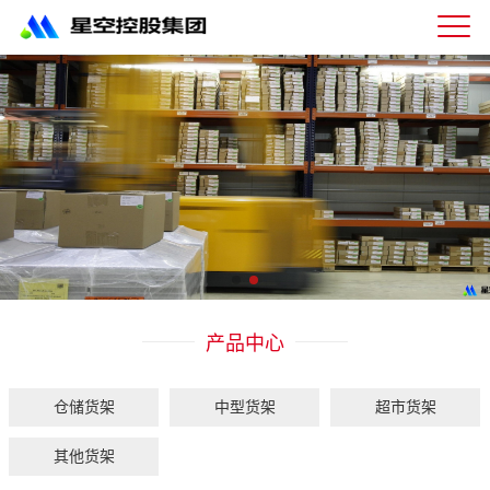
星
空
体
育
科
技
有
限
公
司-
仓
储
货
架|
产品中心
超
市
货
架|
仓储货架
中型货架
超市货架
重
型
其他货架
货
架