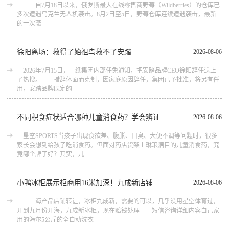
自7月18日以来，俄罗斯最大在线零售商野莓（Wildberries）的仓库已
多次遭遇乌克兰无人机袭击。8月2日至5日，野莓仓库连续遭遇袭击，最新
的一次袭
徐阳离场：救得了始祖鸟救不了安踏
2026-08-06
2026年7月15日，一纸集团内部任免通知，把安踏品牌CEO徐阳辞任送上
了热搜。 措辞体面而克制，因家庭原因辞任，集团已予批准，将另有任
用，安踏品牌既定的
不同积食症状适合哪种儿童消食药？学会辨证
2026-08-06
星空SPORTS当孩子出现食欲差、腹胀、口臭、大便不调等问题时，很多
家长会想到给孩子吃消食药。但面对药店货架上琳琅满目的儿童消食药，究
竟哪个牌子好？其实，儿
小鸭冰柜展示柜商用16米加深！九成新店铺
2026-08-06
海产品店铺转让，冰柜九成新，需要的可以，几乎没用星空体育过，
开到九月份开海，九成新冰柜，现在赔钱处理 短信咨询详细内容自己家
用的海尔5公斤的全自动洗衣