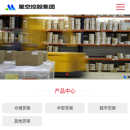
星
空
体
育
科
技
有
限
公
司-
仓
储
货
架|
产品中心
超
市
货
架|
仓储货架
中型货架
超市货架
重
型
其他货架
货
架