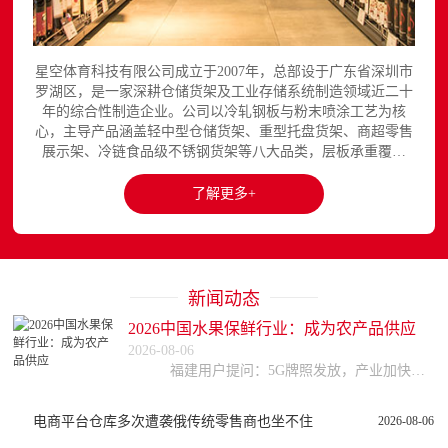
星空体育科技有限公司成立于2007年，总部设于广东省深圳市
罗湖区，是一家深耕仓储货架及工业存储系统制造领域近二十
年的综合性制造企业。公司以冷轧钢板与粉末喷涂工艺为核
心，主导产品涵盖轻中型仓储货架、重型托盘货架、商超零售
展示架、冷链食品级不锈钢货架等八大品类，层板承重覆盖
150至3000kg，产品出口欧美、东南亚、中东等区域市场，已
与国内外超过300家企业建立长期合作关系。星空平台官网提
了解更多+
供完整的产品展示与在线咨询服务...
新闻动态
2026中国水果保鲜行业：成为农产品供应
2026-08-06
福建用户提问：5G牌照发放，产业加快布局，通信设备企业的投资机会在哪里？ 四川用户提问：行业集中度不断提高，云计算企业如何准确把握行业投资机会？ 河
电商平台仓库多次遭袭俄传统零售商也坐不住
2026-08-06