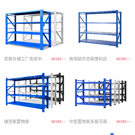
制
造
商-
星
空
平
台
官
网
货架仓储工厂库房中型储物架
家用货架置物架多层阳台收纳
速装货架多层置物架
商场超市货架便利店零食置物展示
MORE>>
MORE>>
MORE>>
MORE>>
储货架置物架
超市零食储物架快递货物架
中型置物架多层可调节货架
货架仓库用仓储置物架四层展示架
MORE>>
MORE>>
MORE>>
MORE>>