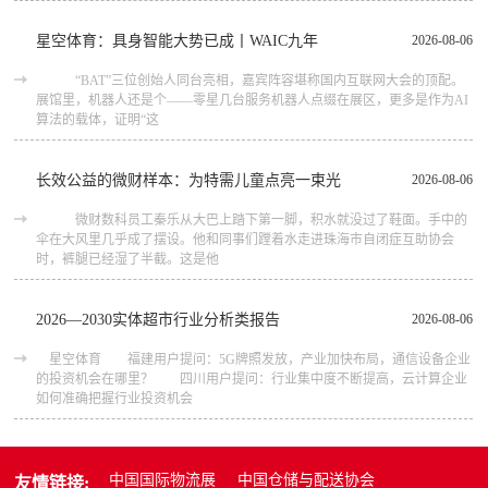
星空体育：具身智能大势已成丨WAIC九年
2026-08-06
“BAT”三位创始人同台亮相，嘉宾阵容堪称国内互联网大会的顶配。
展馆里，机器人还是个——零星几台服务机器人点缀在展区，更多是作为AI
算法的载体，证明“这
长效公益的微财样本：为特需儿童点亮一束光
2026-08-06
微财数科员工秦乐从大巴上踏下第一脚，积水就没过了鞋面。手中的
伞在大风里几乎成了摆设。他和同事们蹚着水走进珠海市自闭症互助协会
时，裤腿已经湿了半截。这是他
2026—2030实体超市行业分析类报告
2026-08-06
星空体育 福建用户提问：5G牌照发放，产业加快布局，通信设备企业
的投资机会在哪里？ 四川用户提问：行业集中度不断提高，云计算企业
如何准确把握行业投资机会
中国国际物流展
中国仓储与配送协会
友情链接: