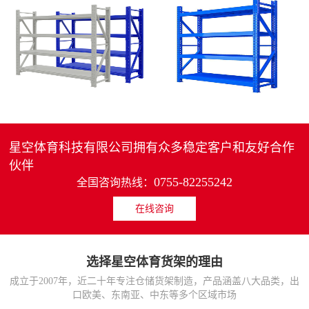
4层轻中重型货架
重型仓储货架中型可调节储物架
MORE>>
MORE>>
星空体育科技有限公司拥有众多稳定客户和友好合作
伙伴
0755-82255242
全国咨询热线：
在线咨询
货架仓库用仓储置物架
仓储货架厂家五层家用储物架
MORE>>
MORE>>
选择星空体育货架的理由
成立于2007年，近二十年专注仓储货架制造，产品涵盖八大品类，出
口欧美、东南亚、中东等多个区域市场