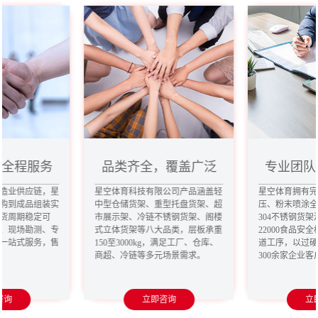
，全程服务
品类齐全，覆盖广泛
专业团队
造业供应链，星
星空体育科技有限公司产品涵盖轻
星空体育拥有
购到成品组装实
中型仓储货架、重型托盘货架、超
压、粉末喷涂
货周期稳定可
市展示架、冷链不锈钢货架、阁楼
304不锈钢货架
、现场勘测、专
式立体货架等八大品类，层板承重
22000食品安
一站式服务，售
150至3000kg，满足工厂、仓库、
道工序，以过
商超、冷链等多元场景需求。
300余家企业
咨询
立即咨询
立