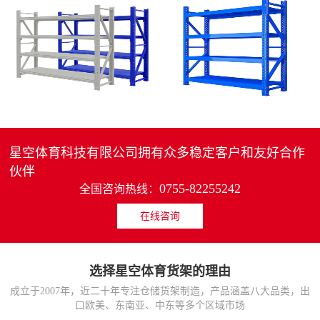
4层轻中重型货架
重型仓储货架中型可调节储物架
MORE>>
MORE>>
星空体育科技有限公司拥有众多稳定客户和友好合作
伙伴
0755-82255242
全国咨询热线：
在线咨询
货架仓库用仓储置物架
仓储货架厂家五层家用储物架
MORE>>
MORE>>
选择星空体育货架的理由
成立于2007年，近二十年专注仓储货架制造，产品涵盖八大品类，出
口欧美、东南亚、中东等多个区域市场