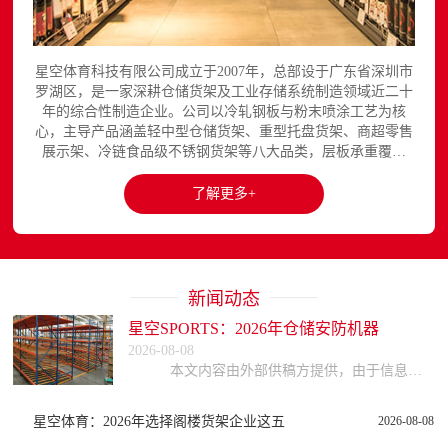
星空体育科技有限公司成立于2007年，总部设于广东省深圳市
罗湖区，是一家深耕仓储货架及工业存储系统制造领域近二十
年的综合性制造企业。公司以冷轧钢板与粉末喷涂工艺为核
心，主导产品涵盖轻中型仓储货架、重型托盘货架、商超零售
展示架、冷链食品级不锈钢货架等八大品类，层板承重覆盖
150至3000kg，产品出口欧美、东南亚、中东等区域市场，已
与国内外超过300家企业建立长期合作关系。星空平台官网提
了解更多+
供完整的产品展示与在线咨询服务...
新闻动态
星空SPORTS：2026年仓储安防机器
2026-08-08
本文内容由外部供稿方提供，由于信息的复杂性与时效性，本网站不能保证所有信息的绝对准确与完整，读者参考时请自行核实信息真实性，谨慎评估适用性。因参考或依赖
星空体育：2026年选择阁楼货架企业这五
2026-08-08