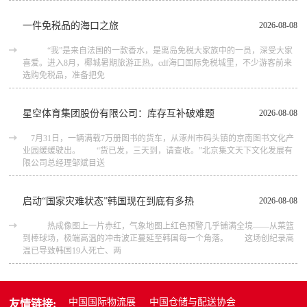
一件免税品的海口之旅
2026-08-08
“我”是来自法国的一款香水，是离岛免税大家族中的一员，深受大家
喜爱。进入8月，椰城暑期旅游正热。cdf海口国际免税城里，不少游客前来
选购免税品，准备把免
星空体育集团股份有限公司：库存互补破难题
2026-08-08
7月31日，一辆满载7万册图书的货车，从涿州市码头镇的京南图书文化产
业园缓缓驶出。 “货已发，三天到，请查收。”北京集文天下文化发展有
限公司总经理邹斌目送
启动“国家灾难状态”韩国现在到底有多热
2026-08-08
热成像图上一片赤红，气象地图上红色预警几乎铺满全境——从菜篮
到棒球场，极端高温的冲击波正蔓延至韩国每一个角落。 这场创纪录高
温已导致韩国19人死亡、两
中国国际物流展
中国仓储与配送协会
友情链接: