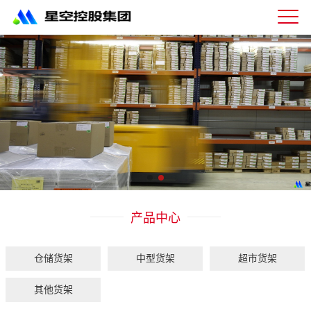
星
空
体
育
科
技
有
限
公
司-
仓
储
货
架|
产品中心
超
市
货
架|
仓储货架
中型货架
超市货架
重
型
其他货架
货
架