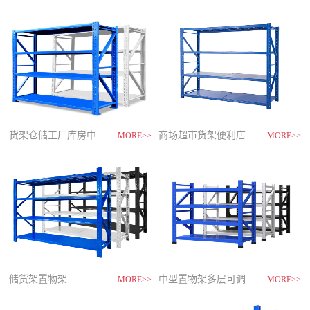
制
造
商-
星
空
平
台
官
网
货架仓储工厂库房中型储物架
家用货架置物架多层阳台收纳
速装货架多层置物架
商场超市货架便利店零食置物展示
MORE>>
MORE>>
MORE>>
MORE>>
储货架置物架
超市零食储物架快递货物架
中型置物架多层可调节货架
货架仓库用仓储置物架四层展示架
MORE>>
MORE>>
MORE>>
MORE>>