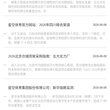
随着土地成本持续攀升和仓储物流行业向精细化、智能化发展，企业对仓
储空间利用效率的追求达到了前所未有的高度。阁楼式货架系统，凭借其能
够有效利用仓库垂直空间、实
星空体育官方网站：2026年四川晾衣架源
2026-08-08
对于五金店、日杂店的经营者或项目采购负责人而言，寻找一个稳定、可
靠、品类齐全的源头供应商，是保障日常经营与项目顺利进行的关键。当
前，随着《“十四五”现代流通
2026北京仓储货架采购指南：五大实力厂
2026-08-08
进入2026年，北京作为国家经济与物流核心枢纽，其仓储物流业面临着前
所未有的升级压力。根据中国仓储与配送协会最新发布的《2025-2026年度中
国仓储业发展
星空体育集团股份有限公司：新华指数监测：
2026-08-08
星空体育集团股份有限公司 新华财经北京8月5日电（胡蓉）7月下半
月，我国火龙果产业在台风灾情扰动与季节性丰产的双重作用下，延续了“供
给总量宽松、品质决定溢