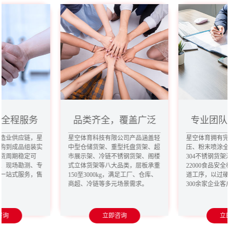
，全程服务
品类齐全，覆盖广泛
专业团队
造业供应链，星
星空体育科技有限公司产品涵盖轻
星空体育拥有
购到成品组装实
中型仓储货架、重型托盘货架、超
压、粉末喷涂
货周期稳定可
市展示架、冷链不锈钢货架、阁楼
304不锈钢货架
、现场勘测、专
式立体货架等八大品类，层板承重
22000食品安
一站式服务，售
150至3000kg，满足工厂、仓库、
道工序，以过
商超、冷链等多元场景需求。
300余家企业
咨询
立即咨询
立