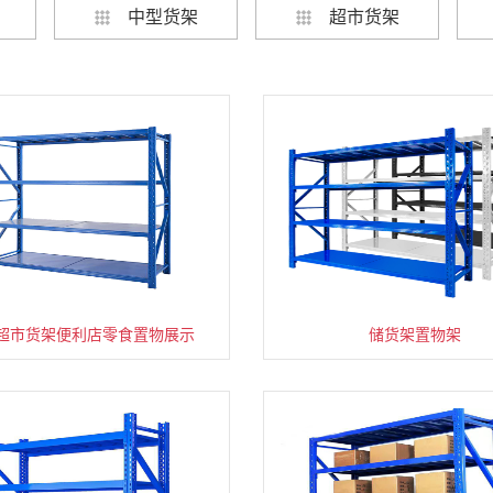
中型货架
超市货架
超市货架便利店零食置物展示
速装货架多层置物架
超市零食储物架快递货物
储货架置物架