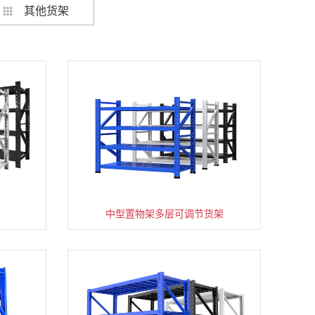
其他货架
架
货架仓库用仓储置物架四层展示架
中型置物架多层可调节货架