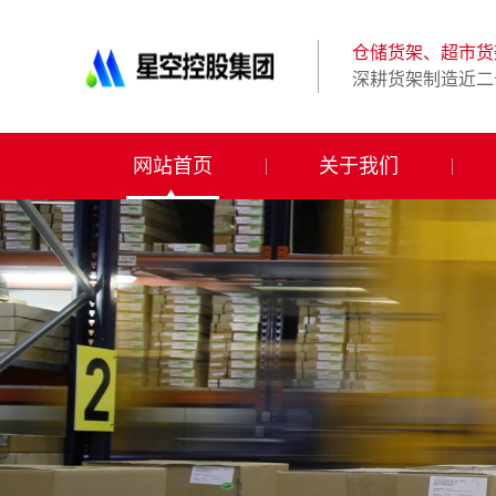
星
空
体
仓储货架、超市货
育
深耕货架制造近二
科
技
有
限
网站首页
关于我们
公
司-
仓
储
货
架|
超
市
货
架|
重
型
货
架
制
造
商-