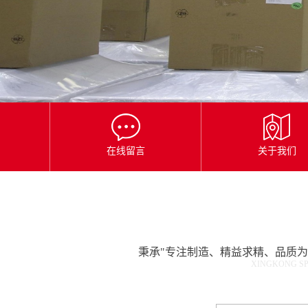
星
空
平
台
官
网
在线留言
关于我们
秉承"专注制造、精益求精、品质
XINGKONG SP