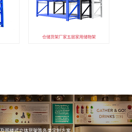
仓储货架厂家五层家用储物架
务
及阁楼式立体货架等各类定制方案