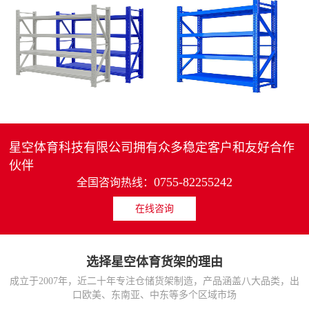
4层轻中重型货架
重型仓储货架中型可调节储物架
MORE>>
MORE>>
星空体育科技有限公司拥有众多稳定客户和友好合作
伙伴
0755-82255242
全国咨询热线：
在线咨询
货架仓库用仓储置物架
仓储货架厂家五层家用储物架
MORE>>
MORE>>
选择星空体育货架的理由
成立于2007年，近二十年专注仓储货架制造，产品涵盖八大品类，出
口欧美、东南亚、中东等多个区域市场