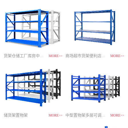
制
造
商-
星
空
平
台
官
网
货架仓储工厂库房中型储物架
家用货架置物架多层阳台收纳
速装货架多层置物架
商场超市货架便利店零食置物展示
MORE>>
MORE>>
MORE>>
MORE>>
储货架置物架
超市零食储物架快递货物架
中型置物架多层可调节货架
货架仓库用仓储置物架四层展示架
MORE>>
MORE>>
MORE>>
MORE>>