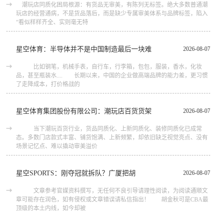
潮玩店同质化困局根源：有货品无审美，有陈列无标签。绝大多数普通潮
玩店的经营通病，不是货品落后，而是缺少专属审美体系与品牌标签，陷入
“看似样样齐全、实则毫无特
星空体育：半导体并不是中国制造最后一块难
2026-08-07
比如钢笔，机械手表，自行车，行李箱，包包，服装，香水，化妆
品，甚至瓶装水.... 长期以来，中国的企业做高端品牌的能力差，更习惯
了走降成本，打价格战的
星空体育集团股份有限公司：潮玩店百货货架
2026-08-07
当下潮玩百货行业，货品同质化、上新同质化、装修同质化已成常
态。多数门店款式丰富、铺货饱满、上新频繁，却依旧缺乏视觉亮点、没有
场景记忆点、难以撬动审美溢价
星空SPORTS：刚夺冠就拆队？广厦把胡
2026-08-07
文章参考官媒资料撰写，无任何不良引导请理性阅读，为阅读通顺文
章可能存在润色，如有侵权或文章错误请私信指出！ 胡金秋可是CBA最
顶级的本土内线，如今却被