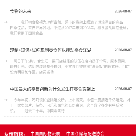
食物的未来
2026-08-07
我们把食物视为理所当然。超市的货架上摆满了琳琅满目的商品――
四季佳品，来自世界各地。不过从2007年末到2008年，粮食骚乱席卷全球，
我们看到了国际食品
现制+短保+试吃现制零食何以搅动零食江湖
2026-08-07
周日下午5时，合生汇一栗门店结账的队伍在店内拐了个弯。原木货架、
暖白灯光、透明包装盒整齐排列，小零食们被摆出“漂亮饭”的仪式感。门店
设有明档制作区，店员当场
中国最大的零售创新为什么发生在零食货架上
2026-08-07
今年年初，鸣鸣很忙登陆港交所。上市当天，市值一度接近千亿港元。对
于一家卖薯片、辣条、可乐和面包的公司来说，这个数字多少有些反常
识。 过去二十年，中国零售行
中国国际物流展
中国仓储与配送协会
友情链接: