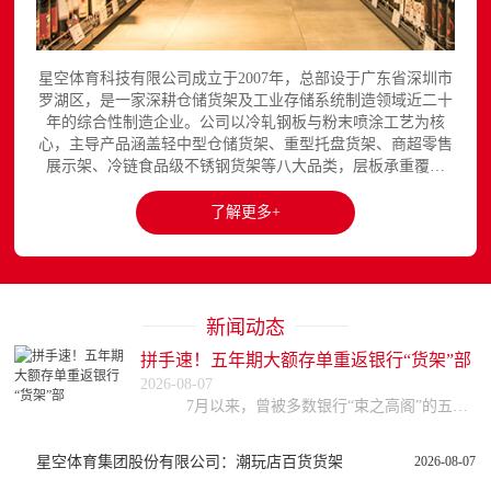
星空体育科技有限公司成立于2007年，总部设于广东省深圳市
罗湖区，是一家深耕仓储货架及工业存储系统制造领域近二十
年的综合性制造企业。公司以冷轧钢板与粉末喷涂工艺为核
心，主导产品涵盖轻中型仓储货架、重型托盘货架、商超零售
展示架、冷链食品级不锈钢货架等八大品类，层板承重覆盖
150至3000kg，产品出口欧美、东南亚、中东等区域市场，已
与国内外超过300家企业建立长期合作关系。星空平台官网提
了解更多+
供完整的产品展示与在线咨询服务...
新闻动态
拼手速！五年期大额存单重返银行“货架”部
2026-08-07
7月以来，曾被多数银行“束之高阁”的五年期大额存单重回大众视野，引发不少储户关注。据券商中国记者梳理，目前，中、农、工、建等四大国有行以及部分股份行均已
星空体育集团股份有限公司：潮玩店百货货架
2026-08-07