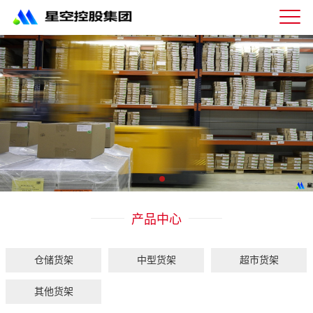
星
空
体
育
科
技
有
限
公
司-
仓
储
货
架|
产品中心
超
市
货
架|
仓储货架
中型货架
超市货架
重
型
其他货架
货
架