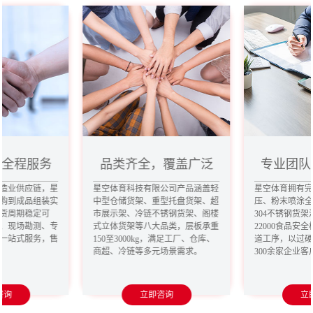
，全程服务
品类齐全，覆盖广泛
专业团队
造业供应链，星
星空体育科技有限公司产品涵盖轻
星空体育拥有
购到成品组装实
中型仓储货架、重型托盘货架、超
压、粉末喷涂
货周期稳定可
市展示架、冷链不锈钢货架、阁楼
304不锈钢货架
、现场勘测、专
式立体货架等八大品类，层板承重
22000食品安
一站式服务，售
150至3000kg，满足工厂、仓库、
道工序，以过
商超、冷链等多元场景需求。
300余家企业
咨询
立即咨询
立