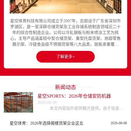
星空体育科技有限公司成立于2007年，总部设于广东省深圳市
罗湖区，是一家深耕仓储货架及工业存储系统制造领域近二十
年的综合性制造企业。公司以冷轧钢板与粉末喷涂工艺为核
心，主导产品涵盖轻中型仓储货架、重型托盘货架、商超零售
展示架、冷链食品级不锈钢货架等八大品类，层板承重覆盖
150至3000kg，产品出口欧美、东南亚、中东等区域市场，已
与国内外超过300家企业建立长期合作关系。星空平台官网提
了解更多+
供完整的产品展示与在线咨询服务...
新闻动态
星空SPORTS：2026年仓储安防机器
2026-08-08
本文内容由外部供稿方提供，由于信息的复杂性与时效性，本网站不能保证所有信息的绝对准确与完整，读者参考时请自行核实信息真实性，谨慎评估适用性。因参考或依赖
星空体育：2026年选择阁楼货架企业这五
2026-08-08