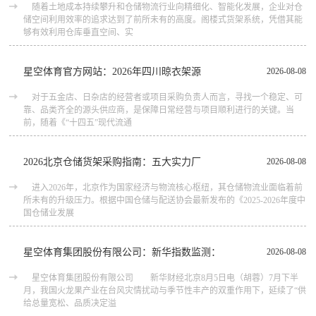
随着土地成本持续攀升和仓储物流行业向精细化、智能化发展，企业对仓
储空间利用效率的追求达到了前所未有的高度。阁楼式货架系统，凭借其能
够有效利用仓库垂直空间、实
星空体育官方网站：2026年四川晾衣架源
2026-08-08
对于五金店、日杂店的经营者或项目采购负责人而言，寻找一个稳定、可
靠、品类齐全的源头供应商，是保障日常经营与项目顺利进行的关键。当
前，随着《“十四五”现代流通
2026北京仓储货架采购指南：五大实力厂
2026-08-08
进入2026年，北京作为国家经济与物流核心枢纽，其仓储物流业面临着前
所未有的升级压力。根据中国仓储与配送协会最新发布的《2025-2026年度中
国仓储业发展
星空体育集团股份有限公司：新华指数监测：
2026-08-08
星空体育集团股份有限公司 新华财经北京8月5日电（胡蓉）7月下半
月，我国火龙果产业在台风灾情扰动与季节性丰产的双重作用下，延续了“供
给总量宽松、品质决定溢