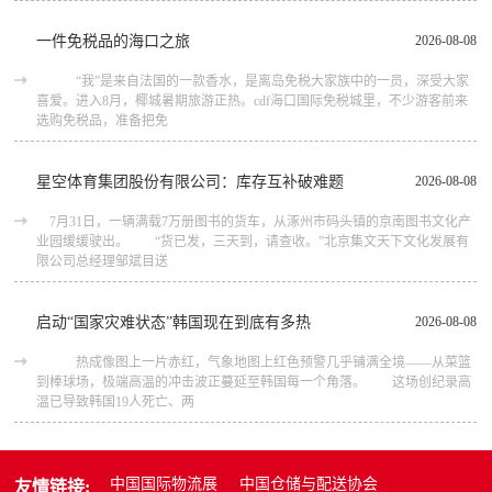
一件免税品的海口之旅
2026-08-08
“我”是来自法国的一款香水，是离岛免税大家族中的一员，深受大家
喜爱。进入8月，椰城暑期旅游正热。cdf海口国际免税城里，不少游客前来
选购免税品，准备把免
星空体育集团股份有限公司：库存互补破难题
2026-08-08
7月31日，一辆满载7万册图书的货车，从涿州市码头镇的京南图书文化产
业园缓缓驶出。 “货已发，三天到，请查收。”北京集文天下文化发展有
限公司总经理邹斌目送
启动“国家灾难状态”韩国现在到底有多热
2026-08-08
热成像图上一片赤红，气象地图上红色预警几乎铺满全境——从菜篮
到棒球场，极端高温的冲击波正蔓延至韩国每一个角落。 这场创纪录高
温已导致韩国19人死亡、两
中国国际物流展
中国仓储与配送协会
友情链接: