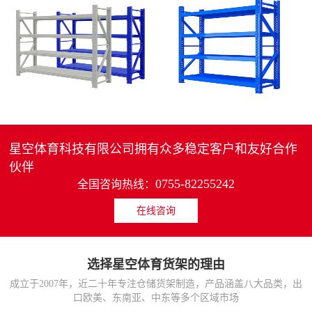
4层轻中重型货架
重型仓储货架中型可调节储物架
MORE>>
MORE>>
星空体育科技有限公司拥有众多稳定客户和友好合作
伙伴
0755-82255242
全国咨询热线：
在线咨询
货架仓库用仓储置物架
仓储货架厂家五层家用储物架
MORE>>
MORE>>
选择星空体育货架的理由
成立于2007年，近二十年专注仓储货架制造，产品涵盖八大品类，出
口欧美、东南亚、中东等多个区域市场