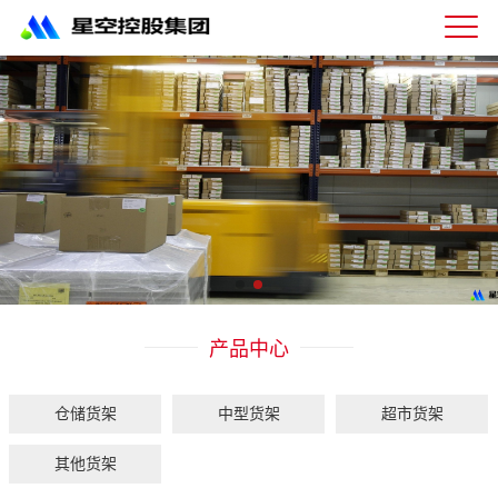
星
空
体
育
科
技
有
限
公
司-
仓
储
货
架|
产品中心
超
市
货
架|
仓储货架
中型货架
超市货架
重
型
其他货架
货
架