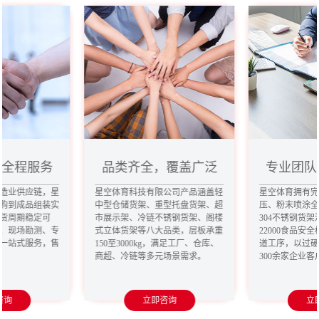
，全程服务
品类齐全，覆盖广泛
专业团队
造业供应链，星
星空体育科技有限公司产品涵盖轻
星空体育拥有
购到成品组装实
中型仓储货架、重型托盘货架、超
压、粉末喷涂
货周期稳定可
市展示架、冷链不锈钢货架、阁楼
304不锈钢货架
、现场勘测、专
式立体货架等八大品类，层板承重
22000食品安
一站式服务，售
150至3000kg，满足工厂、仓库、
道工序，以过
商超、冷链等多元场景需求。
300余家企业
咨询
立即咨询
立