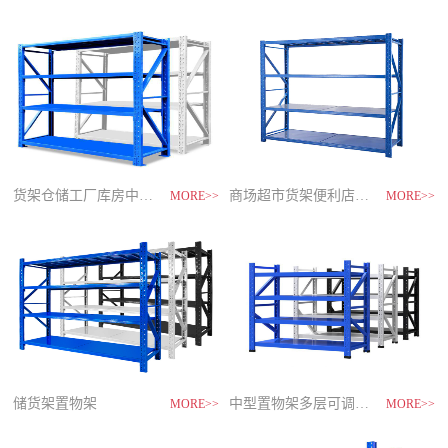
制
造
商-
星
空
平
台
官
网
货架仓储工厂库房中型储物架
家用货架置物架多层阳台收纳
速装货架多层置物架
商场超市货架便利店零食置物展示
MORE>>
MORE>>
MORE>>
MORE>>
储货架置物架
超市零食储物架快递货物架
中型置物架多层可调节货架
货架仓库用仓储置物架四层展示架
MORE>>
MORE>>
MORE>>
MORE>>