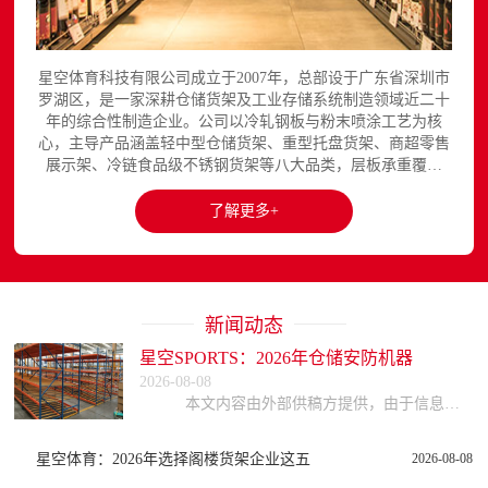
星空体育科技有限公司成立于2007年，总部设于广东省深圳市
罗湖区，是一家深耕仓储货架及工业存储系统制造领域近二十
年的综合性制造企业。公司以冷轧钢板与粉末喷涂工艺为核
心，主导产品涵盖轻中型仓储货架、重型托盘货架、商超零售
展示架、冷链食品级不锈钢货架等八大品类，层板承重覆盖
150至3000kg，产品出口欧美、东南亚、中东等区域市场，已
与国内外超过300家企业建立长期合作关系。星空平台官网提
了解更多+
供完整的产品展示与在线咨询服务...
新闻动态
星空SPORTS：2026年仓储安防机器
2026-08-08
本文内容由外部供稿方提供，由于信息的复杂性与时效性，本网站不能保证所有信息的绝对准确与完整，读者参考时请自行核实信息真实性，谨慎评估适用性。因参考或依赖
星空体育：2026年选择阁楼货架企业这五
2026-08-08