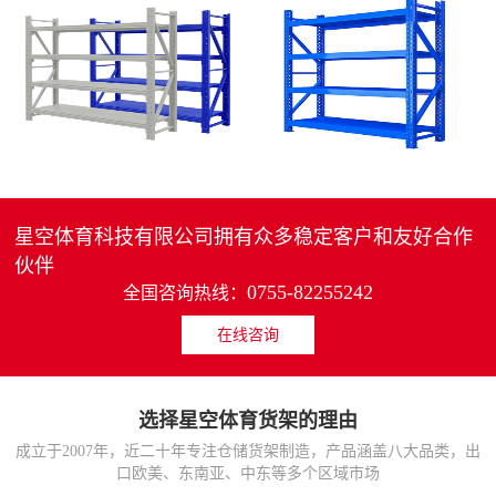
4层轻中重型货架
重型仓储货架中型可调节储物架
MORE>>
MORE>>
星空体育科技有限公司拥有众多稳定客户和友好合作
伙伴
0755-82255242
全国咨询热线：
在线咨询
货架仓库用仓储置物架
仓储货架厂家五层家用储物架
MORE>>
MORE>>
选择星空体育货架的理由
成立于2007年，近二十年专注仓储货架制造，产品涵盖八大品类，出
口欧美、东南亚、中东等多个区域市场