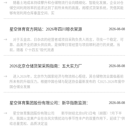
随着土地成本持续攀升和仓储物流行业向精细化、智能化发展，企业对仓
储空间利用效率的追求达到了前所未有的高度。阁楼式货架系统，凭借其能
够有效利用仓库垂直空间、实
星空体育官方网站：2026年四川晾衣架源
2026-08-08
对于五金店、日杂店的经营者或项目采购负责人而言，寻找一个稳定、可
靠、品类齐全的源头供应商，是保障日常经营与项目顺利进行的关键。当
前，随着《“十四五”现代流通
2026北京仓储货架采购指南：五大实力厂
2026-08-08
进入2026年，北京作为国家经济与物流核心枢纽，其仓储物流业面临着前
所未有的升级压力。根据中国仓储与配送协会最新发布的《2025-2026年度中
国仓储业发展
星空体育集团股份有限公司：新华指数监测：
2026-08-08
星空体育集团股份有限公司 新华财经北京8月5日电（胡蓉）7月下半
月，我国火龙果产业在台风灾情扰动与季节性丰产的双重作用下，延续了“供
给总量宽松、品质决定溢