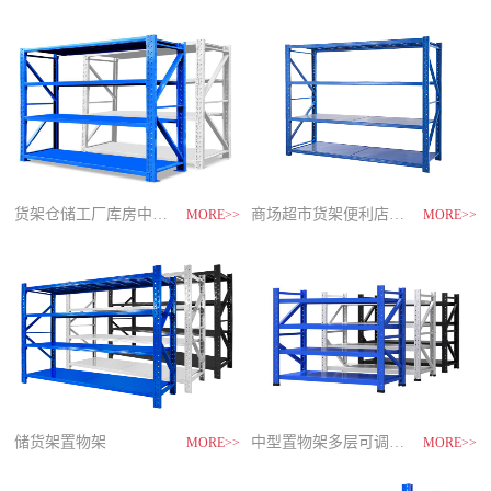
制
造
商-
星
空
平
台
官
网
货架仓储工厂库房中型储物架
家用货架置物架多层阳台收纳
速装货架多层置物架
商场超市货架便利店零食置物展示
MORE>>
MORE>>
MORE>>
MORE>>
储货架置物架
超市零食储物架快递货物架
中型置物架多层可调节货架
货架仓库用仓储置物架四层展示架
MORE>>
MORE>>
MORE>>
MORE>>