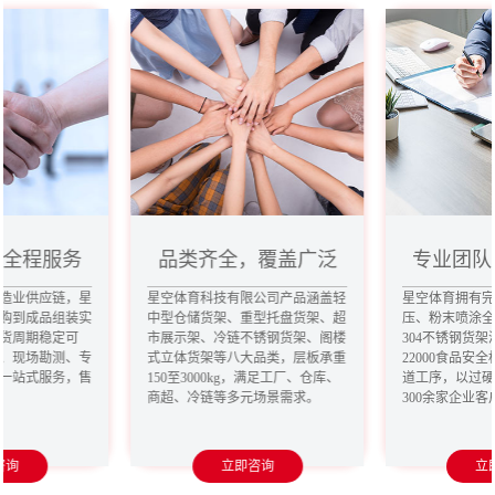
，全程服务
品类齐全，覆盖广泛
专业团队
造业供应链，星
星空体育科技有限公司产品涵盖轻
星空体育拥有
购到成品组装实
中型仓储货架、重型托盘货架、超
压、粉末喷涂
货周期稳定可
市展示架、冷链不锈钢货架、阁楼
304不锈钢货架
、现场勘测、专
式立体货架等八大品类，层板承重
22000食品安
一站式服务，售
150至3000kg，满足工厂、仓库、
道工序，以过
商超、冷链等多元场景需求。
300余家企业
咨询
立即咨询
立