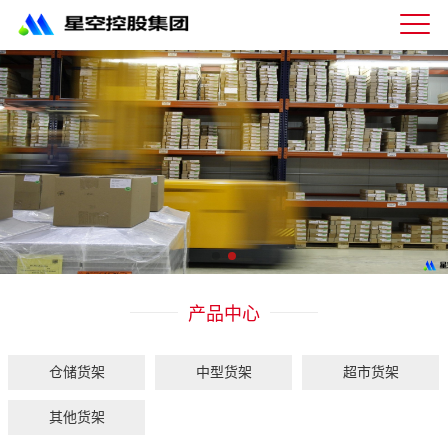
星
空
体
育
科
技
有
限
公
司-
仓
储
货
架|
产品中心
超
市
货
架|
仓储货架
中型货架
超市货架
重
型
其他货架
货
架