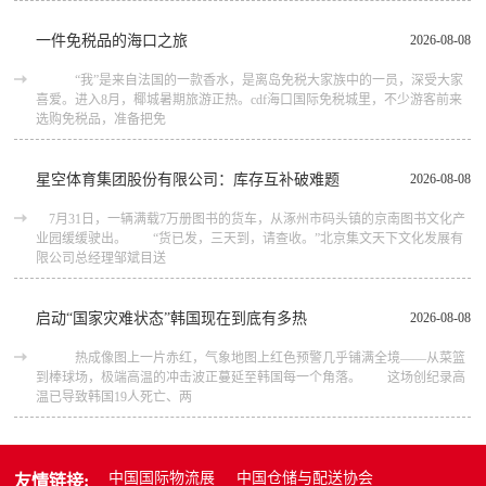
一件免税品的海口之旅
2026-08-08
“我”是来自法国的一款香水，是离岛免税大家族中的一员，深受大家
喜爱。进入8月，椰城暑期旅游正热。cdf海口国际免税城里，不少游客前来
选购免税品，准备把免
星空体育集团股份有限公司：库存互补破难题
2026-08-08
7月31日，一辆满载7万册图书的货车，从涿州市码头镇的京南图书文化产
业园缓缓驶出。 “货已发，三天到，请查收。”北京集文天下文化发展有
限公司总经理邹斌目送
启动“国家灾难状态”韩国现在到底有多热
2026-08-08
热成像图上一片赤红，气象地图上红色预警几乎铺满全境——从菜篮
到棒球场，极端高温的冲击波正蔓延至韩国每一个角落。 这场创纪录高
温已导致韩国19人死亡、两
中国国际物流展
中国仓储与配送协会
友情链接: