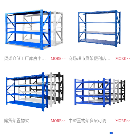
制
造
商-
星
空
平
台
官
网
货架仓储工厂库房中型储物架
家用货架置物架多层阳台收纳
速装货架多层置物架
商场超市货架便利店零食置物展示
MORE>>
MORE>>
MORE>>
MORE>>
储货架置物架
超市零食储物架快递货物架
中型置物架多层可调节货架
货架仓库用仓储置物架四层展示架
MORE>>
MORE>>
MORE>>
MORE>>