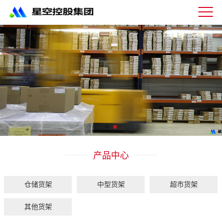
星
空
体
育
科
技
有
限
公
司-
仓
储
货
架|
产品中心
超
市
货
架|
仓储货架
中型货架
超市货架
重
型
其他货架
货
架