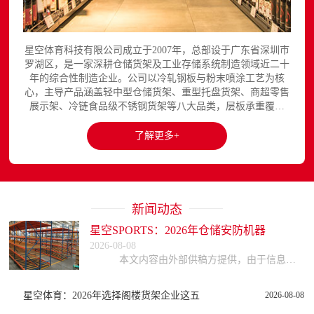
星空体育科技有限公司成立于2007年，总部设于广东省深圳市
罗湖区，是一家深耕仓储货架及工业存储系统制造领域近二十
年的综合性制造企业。公司以冷轧钢板与粉末喷涂工艺为核
心，主导产品涵盖轻中型仓储货架、重型托盘货架、商超零售
展示架、冷链食品级不锈钢货架等八大品类，层板承重覆盖
150至3000kg，产品出口欧美、东南亚、中东等区域市场，已
与国内外超过300家企业建立长期合作关系。星空平台官网提
了解更多+
供完整的产品展示与在线咨询服务...
新闻动态
星空SPORTS：2026年仓储安防机器
2026-08-08
本文内容由外部供稿方提供，由于信息的复杂性与时效性，本网站不能保证所有信息的绝对准确与完整，读者参考时请自行核实信息真实性，谨慎评估适用性。因参考或依赖
星空体育：2026年选择阁楼货架企业这五
2026-08-08