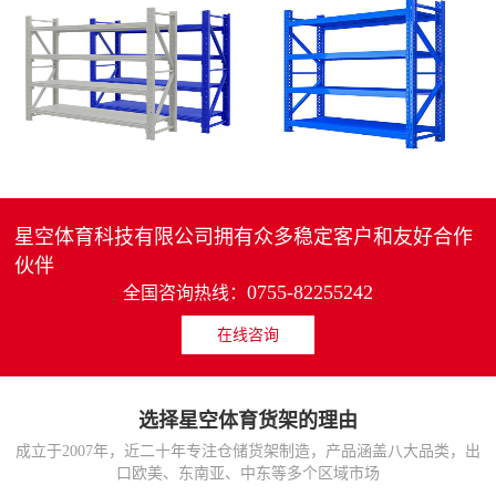
4层轻中重型货架
重型仓储货架中型可调节储物架
MORE>>
MORE>>
星空体育科技有限公司拥有众多稳定客户和友好合作
伙伴
0755-82255242
全国咨询热线：
在线咨询
货架仓库用仓储置物架
仓储货架厂家五层家用储物架
MORE>>
MORE>>
选择星空体育货架的理由
成立于2007年，近二十年专注仓储货架制造，产品涵盖八大品类，出
口欧美、东南亚、中东等多个区域市场