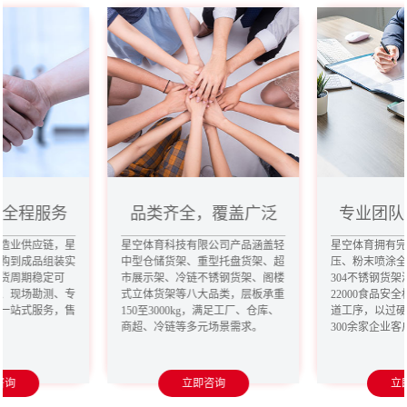
，全程服务
品类齐全，覆盖广泛
专业团队
造业供应链，星
星空体育科技有限公司产品涵盖轻
星空体育拥有
购到成品组装实
中型仓储货架、重型托盘货架、超
压、粉末喷涂
货周期稳定可
市展示架、冷链不锈钢货架、阁楼
304不锈钢货架
、现场勘测、专
式立体货架等八大品类，层板承重
22000食品安
一站式服务，售
150至3000kg，满足工厂、仓库、
道工序，以过
商超、冷链等多元场景需求。
300余家企业
咨询
立即咨询
立