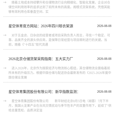
随着土地成本持续攀升和仓储物流行业向精细化、智能化发展，企业对仓
储空间利用效率的追求达到了前所未有的高度。阁楼式货架系统，凭借其能
够有效利用仓库垂直空间、实
星空体育官方网站：2026年四川晾衣架源
2026-08-08
对于五金店、日杂店的经营者或项目采购负责人而言，寻找一个稳定、可
靠、品类齐全的源头供应商，是保障日常经营与项目顺利进行的关键。当
前，随着《“十四五”现代流通
2026北京仓储货架采购指南：五大实力厂
2026-08-08
进入2026年，北京作为国家经济与物流核心枢纽，其仓储物流业面临着前
所未有的升级压力。根据中国仓储与配送协会最新发布的《2025-2026年度中
国仓储业发展
星空体育集团股份有限公司：新华指数监测：
2026-08-08
星空体育集团股份有限公司 新华财经北京8月5日电（胡蓉）7月下半
月，我国火龙果产业在台风灾情扰动与季节性丰产的双重作用下，延续了“供
给总量宽松、品质决定溢