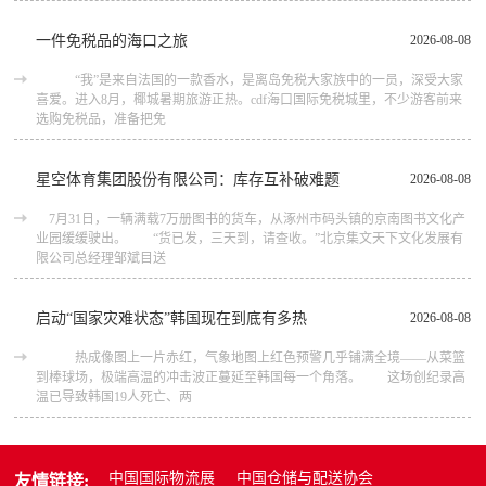
一件免税品的海口之旅
2026-08-08
“我”是来自法国的一款香水，是离岛免税大家族中的一员，深受大家
喜爱。进入8月，椰城暑期旅游正热。cdf海口国际免税城里，不少游客前来
选购免税品，准备把免
星空体育集团股份有限公司：库存互补破难题
2026-08-08
7月31日，一辆满载7万册图书的货车，从涿州市码头镇的京南图书文化产
业园缓缓驶出。 “货已发，三天到，请查收。”北京集文天下文化发展有
限公司总经理邹斌目送
启动“国家灾难状态”韩国现在到底有多热
2026-08-08
热成像图上一片赤红，气象地图上红色预警几乎铺满全境——从菜篮
到棒球场，极端高温的冲击波正蔓延至韩国每一个角落。 这场创纪录高
温已导致韩国19人死亡、两
中国国际物流展
中国仓储与配送协会
友情链接: