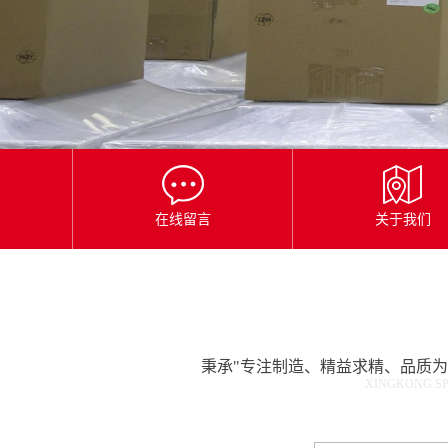
星
空
平
台
官
网
在线留言
关于我们
秉承"专注制造、精益求精、品质
XINGKONG SP