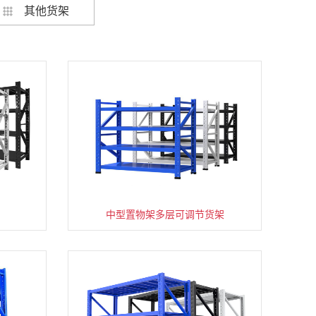
其他货架
架
货架仓库用仓储置物架四层展示架
中型置物架多层可调节货架