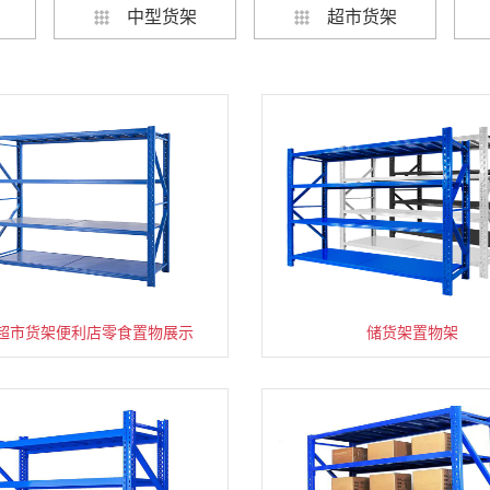
中型货架
超市货架
超市货架便利店零食置物展示
速装货架多层置物架
超市零食储物架快递货物
储货架置物架