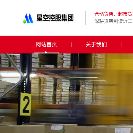
星
空
体
仓储货架、超市货
育
深耕货架制造近二
科
技
有
限
网站首页
关于我们
公
司-
仓
储
货
架|
超
市
货
架|
重
型
货
架
制
造
商-