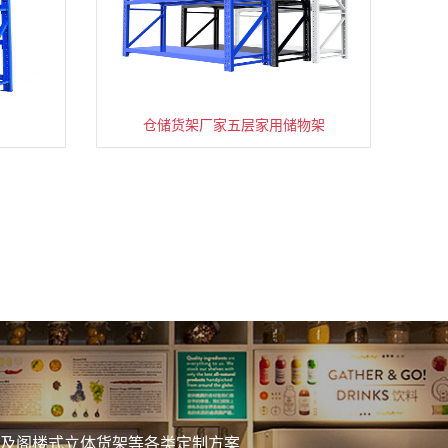
仓储货架厂家五层家用储物架
务
及阁楼式立体货架等各类定制方案