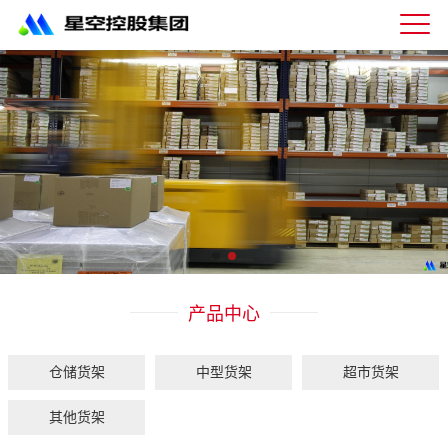
星
空
体
育
科
技
有
限
公
司-
仓
储
货
架|
产品中心
超
市
货
架|
仓储货架
中型货架
超市货架
重
型
其他货架
货
架