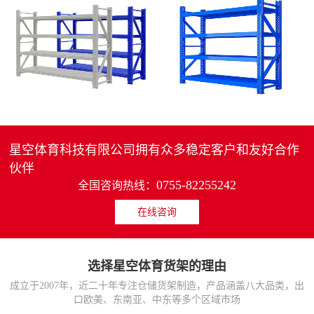
4层轻中重型货架
重型仓储货架中型可调节储物架
MORE>>
MORE>>
星空体育科技有限公司拥有众多稳定客户和友好合作
伙伴
0755-82255242
全国咨询热线：
在线咨询
货架仓库用仓储置物架
仓储货架厂家五层家用储物架
MORE>>
MORE>>
选择星空体育货架的理由
成立于2007年，近二十年专注仓储货架制造，产品涵盖八大品类，出
口欧美、东南亚、中东等多个区域市场