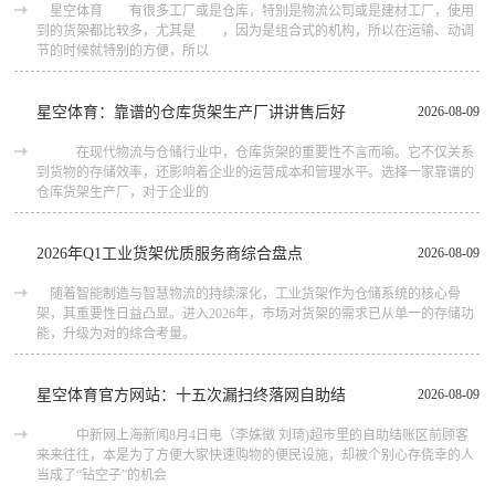
星空体育 有很多工厂或是仓库，特别是物流公司或是建材工厂，使用
到的货架都比较多，尤其是 ，因为是组合式的机构，所以在运输、动调
节的时候就特别的方便，所以
星空体育：靠谱的仓库货架生产厂讲讲售后好
2026-08-09
在现代物流与仓储行业中，仓库货架的重要性不言而喻。它不仅关系
到货物的存储效率，还影响着企业的运营成本和管理水平。选择一家靠谱的
仓库货架生产厂，对于企业的
2026年Q1工业货架优质服务商综合盘点
2026-08-09
随着智能制造与智慧物流的持续深化，工业货架作为仓储系统的核心骨
架，其重要性日益凸显。进入2026年，市场对货架的需求已从单一的存储功
能，升级为对的综合考量。
星空体育官方网站：十五次漏扫终落网自助结
2026-08-09
中新网上海新闻8月4日电（李姝徵 刘琦)超市里的自助结账区前顾客
来来往往，本是为了方便大家快速购物的便民设施，却被个别心存侥幸的人
当成了“钻空子”的机会