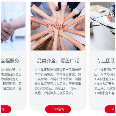
，全程服务
品类齐全，覆盖广泛
专业团队
造业供应链，星
星空体育科技有限公司产品涵盖轻
星空体育拥有
购到成品组装实
中型仓储货架、重型托盘货架、超
压、粉末喷涂
货周期稳定可
市展示架、冷链不锈钢货架、阁楼
304不锈钢货架
、现场勘测、专
式立体货架等八大品类，层板承重
22000食品安
一站式服务，售
150至3000kg，满足工厂、仓库、
道工序，以过
商超、冷链等多元场景需求。
300余家企业
咨询
立即咨询
立