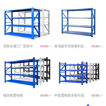
制
造
商-
星
空
平
台
官
网
货架仓储工厂库房中型储物架
家用货架置物架多层阳台收纳
速装货架多层置物架
商场超市货架便利店零食置物展示
MORE>>
MORE>>
MORE>>
MORE>>
储货架置物架
超市零食储物架快递货物架
中型置物架多层可调节货架
货架仓库用仓储置物架四层展示架
MORE>>
MORE>>
MORE>>
MORE>>