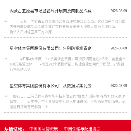
内蒙古五原县市场监管局开展肉及肉制品冷藏
2026-08-09
近期，内蒙古五原县市场监督管理局联合公安局、农科局在全县范围
内开展肉及肉制品冷藏冷冻贮存环节质量安全大排查大整治专项行动。
执法人员对辖区第三方冷库、
星空体育集团股份有限公司：告别融资难青岛
2026-08-09
●汇集4大维度、200余类涉企数据，可授权调用量超8亿条，覆盖全市
188万经营主体 ●梳理292个数据特征，构建企业信用评价模型，27家银
行将其纳入信
星空体育集团股份有限公司：从数据采集到应
2026-08-09
8月5日，上海觅蜂具身智能科技有限公司“机器人训练师”在教机器人整理
超市。 近年来，中国具身智能机器人加速进化，不断拓宽应用场景。记
者近日探访智元创新（上
中国国际物流展
中国仓储与配送协会
友情链接: