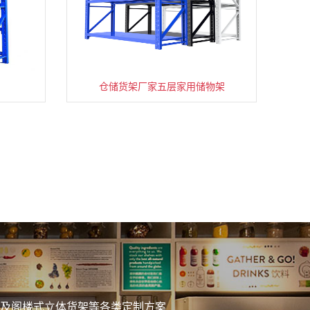
仓储货架厂家五层家用储物架
务
及阁楼式立体货架等各类定制方案