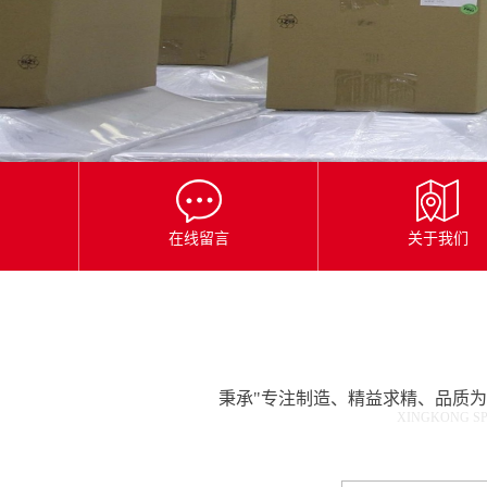
星
空
平
台
官
网
在线留言
关于我们
秉承"专注制造、精益求精、品质
XINGKONG SP