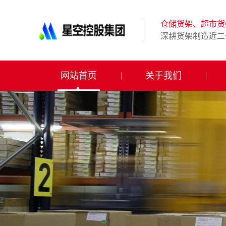
星
空
体
仓储货架、超市货
育
深耕货架制造近二
科
技
有
限
网站首页
关于我们
公
司-
仓
储
货
架|
超
市
货
架|
重
型
货
架
制
造
商-