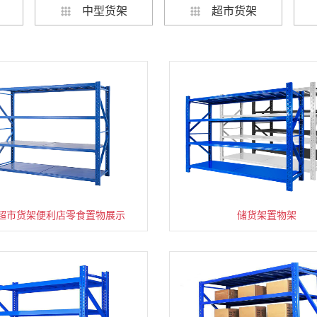
中型货架
超市货架
超市货架便利店零食置物展示
速装货架多层置物架
超市零食储物架快递货物
储货架置物架