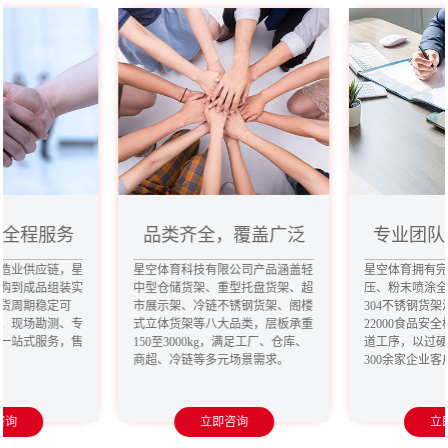
，全程服务
品类齐全，覆盖广泛
专业团队
造业供应链，星
星空体育科技有限公司产品涵盖轻
星空体育拥有
购到成品组装实
中型仓储货架、重型托盘货架、超
压、粉末喷涂
货周期稳定可
市展示架、冷链不锈钢货架、阁楼
304不锈钢货架
、现场勘测、专
式立体货架等八大品类，层板承重
22000食品安
一站式服务，售
150至3000kg，满足工厂、仓库、
道工序，以过
商超、冷链等多元场景需求。
300余家企业
咨询
立即咨询
立