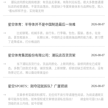
潮玩店同质化困局根源：有货品无审美，有陈列无标签。绝大多数普通潮
玩店的经营通病，不是货品落后，而是缺少专属审美体系与品牌标签，陷入
“看似样样齐全、实则毫无特
星空体育：半导体并不是中国制造最后一块难
2026-08-07
比如钢笔，机械手表，自行车，行李箱，包包，服装，香水，化妆
品，甚至瓶装水.... 长期以来，中国的企业做高端品牌的能力差，更习惯
了走降成本，打价格战的
星空体育集团股份有限公司：潮玩店百货货架
2026-08-07
当下潮玩百货行业，货品同质化、上新同质化、装修同质化已成常
态。多数门店款式丰富、铺货饱满、上新频繁，却依旧缺乏视觉亮点、没有
场景记忆点、难以撬动审美溢价
星空SPORTS：刚夺冠就拆队？广厦把胡
2026-08-07
文章参考官媒资料撰写，无任何不良引导请理性阅读，为阅读通顺文
章可能存在润色，如有侵权或文章错误请私信指出！ 胡金秋可是CBA最
顶级的本土内线，如今却被