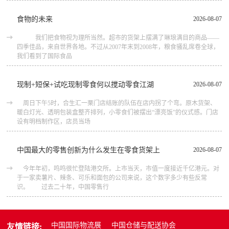
食物的未来
2026-08-07
我们把食物视为理所当然。超市的货架上摆满了琳琅满目的商品――
四季佳品，来自世界各地。不过从2007年末到2008年，粮食骚乱席卷全球，
我们看到了国际食品
现制+短保+试吃现制零食何以搅动零食江湖
2026-08-07
周日下午5时，合生汇一栗门店结账的队伍在店内拐了个弯。原木货架、
暖白灯光、透明包装盒整齐排列，小零食们被摆出“漂亮饭”的仪式感。门店
设有明档制作区，店员当场
中国最大的零售创新为什么发生在零食货架上
2026-08-07
今年年初，鸣鸣很忙登陆港交所。上市当天，市值一度接近千亿港元。对
于一家卖薯片、辣条、可乐和面包的公司来说，这个数字多少有些反常
识。 过去二十年，中国零售行
中国国际物流展
中国仓储与配送协会
友情链接: