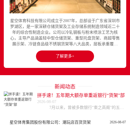
星空体育科技有限公司成立于2007年，总部设于广东省深圳市
罗湖区，是一家深耕仓储货架及工业存储系统制造领域近二十
年的综合性制造企业。公司以冷轧钢板与粉末喷涂工艺为核
心，主导产品涵盖轻中型仓储货架、重型托盘货架、商超零售
展示架、冷链食品级不锈钢货架等八大品类，层板承重覆盖
150至3000kg，产品出口欧美、东南亚、中东等区域市场，已
与国内外超过300家企业建立长期合作关系。星空平台官网提
了解更多+
供完整的产品展示与在线咨询服务...
新闻动态
拼手速！五年期大额存单重返银行“货架”部
2026-08-07
7月以来，曾被多数银行“束之高阁”的五年期大额存单重回大众视野，引发不少储户关注。据券商中国记者梳理，目前，中、农、工、建等四大国有行以及部分股份行均已
星空体育集团股份有限公司：潮玩店百货货架
2026-08-07