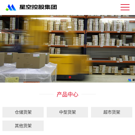
星
空
体
育
科
技
有
限
公
司-
仓
储
货
架|
产品中心
超
市
货
架|
仓储货架
中型货架
超市货架
重
型
其他货架
货
架