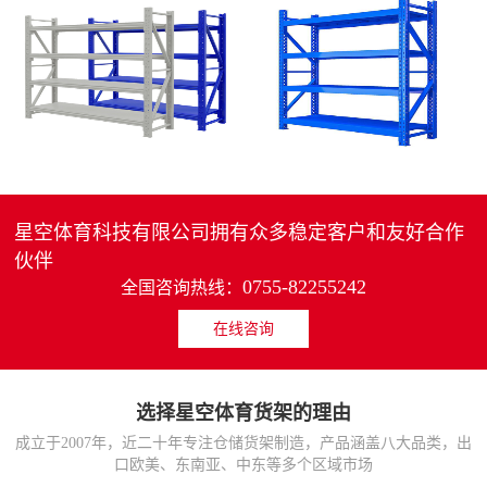
4层轻中重型货架
重型仓储货架中型可调节储物架
MORE>>
MORE>>
星空体育科技有限公司拥有众多稳定客户和友好合作
伙伴
0755-82255242
全国咨询热线：
在线咨询
货架仓库用仓储置物架
仓储货架厂家五层家用储物架
MORE>>
MORE>>
选择星空体育货架的理由
成立于2007年，近二十年专注仓储货架制造，产品涵盖八大品类，出
口欧美、东南亚、中东等多个区域市场