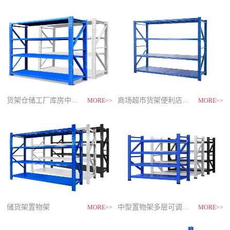
制
造
商-
星
空
平
台
官
网
货架仓储工厂库房中型储物架
家用货架置物架多层阳台收纳
速装货架多层置物架
商场超市货架便利店零食置物展示
MORE>>
MORE>>
MORE>>
MORE>>
储货架置物架
超市零食储物架快递货物架
中型置物架多层可调节货架
货架仓库用仓储置物架四层展示架
MORE>>
MORE>>
MORE>>
MORE>>