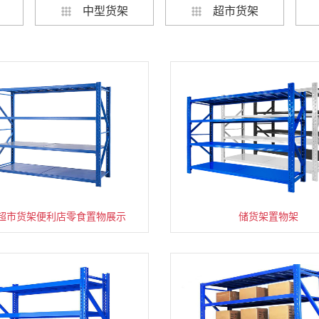
中型货架
超市货架
超市货架便利店零食置物展示
速装货架多层置物架
超市零食储物架快递货物
储货架置物架