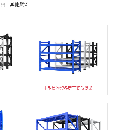
其他货架
架
货架仓库用仓储置物架四层展示架
中型置物架多层可调节货架