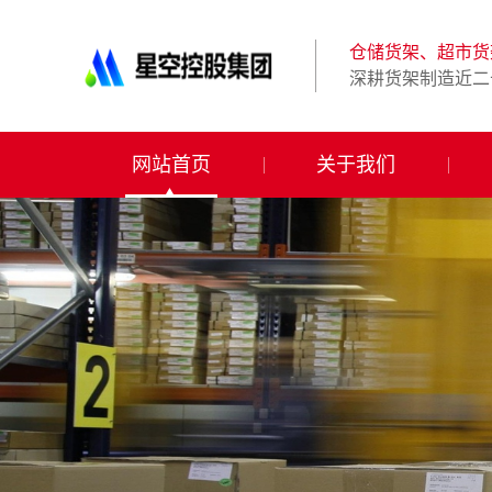
星
空
体
仓储货架、超市货
育
深耕货架制造近二
科
技
有
限
网站首页
关于我们
公
司-
仓
储
货
架|
超
市
货
架|
重
型
货
架
制
造
商-