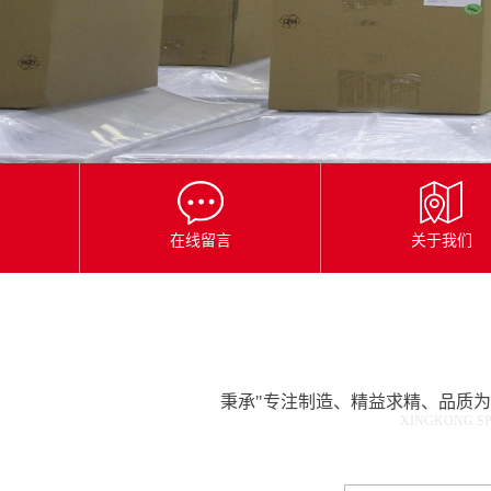
星
空
平
台
官
网
在线留言
关于我们
秉承"专注制造、精益求精、品质
XINGKONG SP