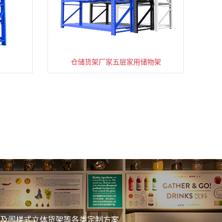
仓储货架厂家五层家用储物架
务
及阁楼式立体货架等各类定制方案