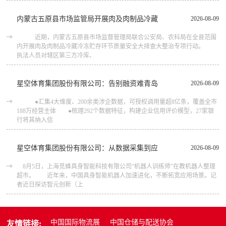
内蒙古五原县市场监管局开展肉及肉制品冷藏
2026-08-09
近期，内蒙古五原县市场监督管理局联合公安局、农科局在全县范围
内开展肉及肉制品冷藏冷冻贮存环节质量安全大排查大整治专项行动。
执法人员对辖区第三方冷库、
星空体育集团股份有限公司：告别融资难青岛
2026-08-09
●汇集4大维度、200余类涉企数据，可授权调用量超8亿条，覆盖全市
188万经营主体 ●梳理292个数据特征，构建企业信用评价模型，27家银
行将其纳入信
星空体育集团股份有限公司：从数据采集到应
2026-08-09
8月5日，上海觅蜂具身智能科技有限公司“机器人训练师”在教机器人整理
超市。 近年来，中国具身智能机器人加速进化，不断拓宽应用场景。记
者近日探访智元创新（上
中国国际物流展
中国仓储与配送协会
友情链接: