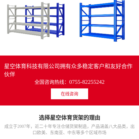
4层轻中重型货架
重型仓储货架中型可调节储物架
MORE>>
MORE>>
星空体育科技有限公司拥有众多稳定客户和友好合作
伙伴
0755-82255242
全国咨询热线：
在线咨询
货架仓库用仓储置物架
仓储货架厂家五层家用储物架
MORE>>
MORE>>
选择星空体育货架的理由
成立于2007年，近二十年专注仓储货架制造，产品涵盖八大品类，出
口欧美、东南亚、中东等多个区域市场