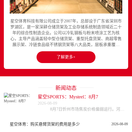
星空体育科技有限公司成立于2007年，总部设于广东省深圳市
罗湖区，是一家深耕仓储货架及工业存储系统制造领域近二十
年的综合性制造企业。公司以冷轧钢板与粉末喷涂工艺为核
心，主导产品涵盖轻中型仓储货架、重型托盘货架、商超零售
展示架、冷链食品级不锈钢货架等八大品类，层板承重覆盖
150至3000kg，产品出口欧美、东南亚、中东等区域市场，已
与国内外超过300家企业建立长期合作关系。星空平台官网提
了解更多+
供完整的产品展示与在线咨询服务...
新闻动态
星空SPORTS：Mysteel：8月7
2026-08-09
8月7日忻州市场焦炭价格偏弱运行。河北、天津部分钢厂对焦炭采购价进行第三轮下调，幅度50-55元/吨，预计今日全面落地。受煤价高位影响，焦企利润收缩，开
星空体育：购买悬臂货架的费用是多少
2026-08-09