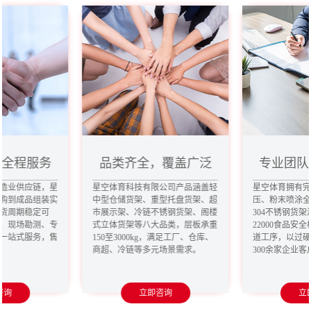
，全程服务
品类齐全，覆盖广泛
专业团队
造业供应链，星
星空体育科技有限公司产品涵盖轻
星空体育拥有
购到成品组装实
中型仓储货架、重型托盘货架、超
压、粉末喷涂
货周期稳定可
市展示架、冷链不锈钢货架、阁楼
304不锈钢货架
、现场勘测、专
式立体货架等八大品类，层板承重
22000食品安
一站式服务，售
150至3000kg，满足工厂、仓库、
道工序，以过
商超、冷链等多元场景需求。
300余家企业
咨询
立即咨询
立