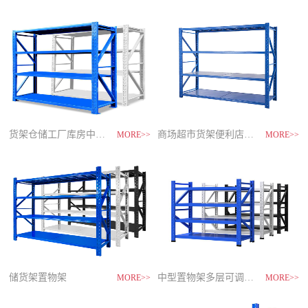
制
造
商-
星
空
平
台
官
网
货架仓储工厂库房中型储物架
家用货架置物架多层阳台收纳
速装货架多层置物架
商场超市货架便利店零食置物展示
MORE>>
MORE>>
MORE>>
MORE>>
储货架置物架
超市零食储物架快递货物架
中型置物架多层可调节货架
货架仓库用仓储置物架四层展示架
MORE>>
MORE>>
MORE>>
MORE>>