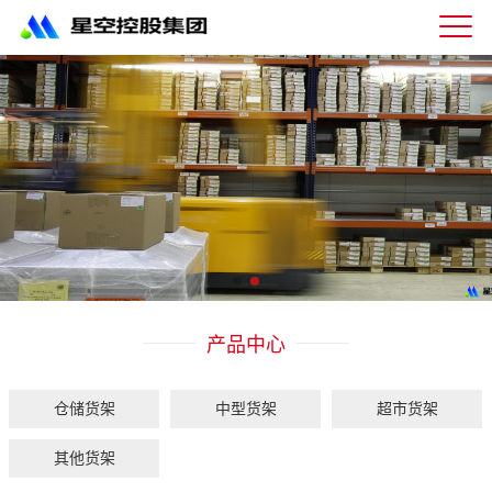
星
空
体
育
科
技
有
限
公
司-
仓
储
货
架|
产品中心
超
市
货
架|
仓储货架
中型货架
超市货架
重
型
其他货架
货
架