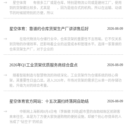
星空体育 有很多工厂或是仓库，特别是物流公司或是建材工厂，使用
到的货架都比较多，尤其是 ，因为是组合式的机构，所以在运输、动调
节的时候就特别的方便，所以
星空体育：靠谱的仓库货架生产厂讲讲售后好
2026-08-09
在现代物流与仓储行业中，仓库货架的重要性不言而喻。它不仅关系
到货物的存储效率，还影响着企业的运营成本和管理水平。选择一家靠谱的
仓库货架生产厂，对于企业的
2026年Q1工业货架优质服务商综合盘点
2026-08-09
随着智能制造与智慧物流的持续深化，工业货架作为仓储系统的核心骨
架，其重要性日益凸显。进入2026年，市场对货架的需求已从单一的存储功
能，升级为对的综合考量。
星空体育官方网站：十五次漏扫终落网自助结
2026-08-09
中新网上海新闻8月4日电（李姝徵 刘琦)超市里的自助结账区前顾客
来来往往，本是为了方便大家快速购物的便民设施，却被个别心存侥幸的人
当成了“钻空子”的机会