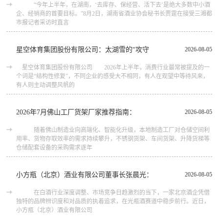
“今年上半年，在湖南，‘去库存、保经营、活下去’是绝大多数中小酒
企、经销商的首要目标。”8月2日，湖南省酒业协会秘书长贾霆在接受三湘都
市报记者采访时直言
星空体育集团股份有限公司：太湖雪的“攻守
2026-08-05
星空体育集团股份有限公司 2026年上半年，消费行业最常被提及的一
个词是“结构性修复”，不同企业的感受大不相同，有人在观望中等待风来，
有人则主动调整风帆的
2026年7月佛山工厂货架厂家推荐指南：
2026-08-05
随着佛山制造业向高端化、智能化升级，本地制造工厂对仓储空间利
用率、货物存取效率的需求持续攀升，不锈钢货架、车间货架、升降货梯等
仓储配套设备的采购需求逐年
小方瓶（北京）酒业有限公司董事长张晨光：
2026-08-05
在白酒行业深度调整、市场竞争日趋激烈的当下，一家北京酒企凭借
独特的品牌辨识度和对品质的执着追求，在光瓶酒赛道中稳步前行。近日，
小方瓶（北京）酒业有限公司