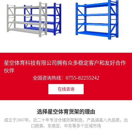
4层轻中重型货架
重型仓储货架中型可调节储物架
MORE>>
MORE>>
星空体育科技有限公司拥有众多稳定客户和友好合作
伙伴
0755-82255242
全国咨询热线：
在线咨询
货架仓库用仓储置物架
仓储货架厂家五层家用储物架
MORE>>
MORE>>
选择星空体育货架的理由
成立于2007年，近二十年专注仓储货架制造，产品涵盖八大品类，出
口欧美、东南亚、中东等多个区域市场