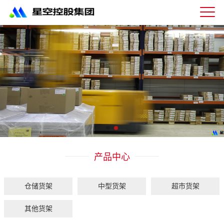
星
空
体
育
科
技
有
限
公
司-
仓
储
货
架|
产品中心
超
市
货
架|
仓储货架
中型货架
超市货架
重
型
其他货架
货
架