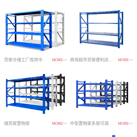
制
造
商-
星
空
平
台
官
网
货架仓储工厂库房中型储物架
家用货架置物架多层阳台收纳
速装货架多层置物架
商场超市货架便利店零食置物展示
MORE>>
MORE>>
MORE>>
MORE>>
储货架置物架
超市零食储物架快递货物架
中型置物架多层可调节货架
货架仓库用仓储置物架四层展示架
MORE>>
MORE>>
MORE>>
MORE>>