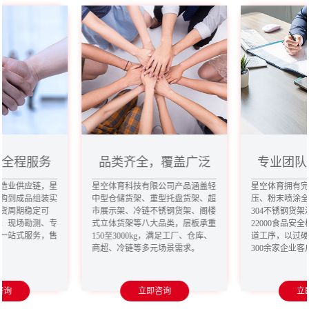
，全程服务
品类齐全，覆盖广泛
专业团队
造业供应链，星
星空体育科技有限公司产品涵盖轻
星空体育拥有
购到成品组装实
中型仓储货架、重型托盘货架、超
压、粉末喷涂
货周期稳定可
市展示架、冷链不锈钢货架、阁楼
304不锈钢货架
、现场勘测、专
式立体货架等八大品类，层板承重
22000食品安
一站式服务，售
150至3000kg，满足工厂、仓库、
道工序，以过
商超、冷链等多元场景需求。
300余家企业
咨询
立即咨询
立