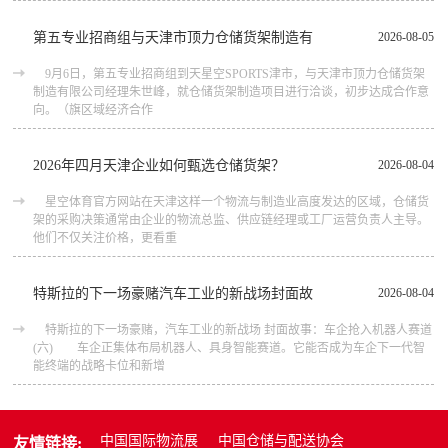
第五专业招商组与天津市顶力仓储货架制造有
2026-08-05
9月6日，第五专业招商组到天星空SPORTS津市，与天津市顶力仓储货架
制造有限公司经理朱世峰，就仓储货架制造项目进行洽谈，初步达成合作意
向。（旗区域经济合作
2026年四月天津企业如何甄选仓储货架？
2026-08-04
星空体育官方网站在天津这样一个物流与制造业高度发达的区域，仓储货
架的采购决策通常由企业的物流总监、供应链经理或工厂运营负责人主导。
他们不仅关注价格，更看重
特斯拉的下一场豪赌汽车工业的新战场封面故
2026-08-04
特斯拉的下一场豪赌，汽车工业的新战场 封面故事：车企抢入机器人赛道
(六) 车企正集体布局机器人、具身智能赛道。它能否成为车企下一代智
能终端的战略卡位和新增
中国国际物流展
中国仓储与配送协会
友情链接: